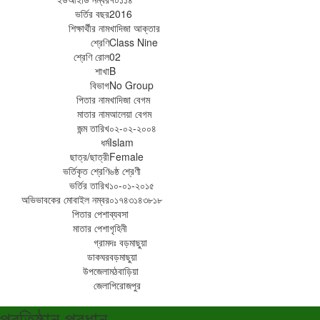
ভর্তির বছর
2016
শিক্ষার্থীর নাম
খাদিজা আক্তার
শ্রেণি
Class Nine
শ্রেণি রোল
02
শাখা
B
বিভাগ
No Group
পিতার নাম
খাদিজা বেগম
মাতার নাম
আলেয়া বেগম
জন্ম তারিখ
০২-০২-২০০৪
ধর্ম
Islam
ছাত্র/ছাত্রী
Female
ভর্তিকৃত শ্রেণি
৬ষ্ঠ শ্রেণী
ভর্তির তারিখ
১০-০১-২০১৫
অভিভাবকের মোবাইল নম্বর
০১৭৪৩১৪৩৮১৮
পিতার পেশা
ব্যবসা
মাতার পেশা
গৃহিনী
গ্রাম
দঃ বড়মাছুয়া
ডাকঘর
বড়মাছুয়া
উপজেলা
মঠবাড়িয়া
জেলা
পিরোজপুর
প্রতিষ্ঠান প্রধান