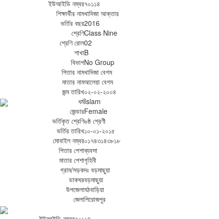
ইউআইডি নম্বর
৭০১১৪
শিক্ষার্থীর নাম
খাদিজা আক্তার
ভর্তির বছর
2016
শ্রেণি
Class Nine
শ্রেণি রোল
02
শাখা
B
বিভাগ
No Group
পিতার নাম
খাদিজা বেগম
মাতার নাম
আলেয়া বেগম
জন্ম তারিখ
০২-০২-২০০৪
ধর্ম
Islam
জেন্ডার
Female
ভর্তিকৃত শ্রেণি
৬ষ্ঠ শ্রেণী
ভর্তির তারিখ
১০-০১-২০১৫
মোবাইল নম্বর
০১৭৪৩১৪৩৮১৮
পিতার পেশা
ব্যবসা
মাতার পেশা
গৃহিনী
গ্রাম/সড়ক
দঃ বড়মাছুয়া
ডাকঘর
বড়মাছুয়া
উপজেলা
মঠবাড়িয়া
জেলা
পিরোজপুর
ইউআইডি নম্বর
৭০১১৪