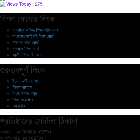
Views Today : 275
শিক্ষা বোর্ডের লিংক
মাধ্যমিক ও উচ্চ শিক্ষা অধিদপ্তর
বাংলাদেশ কারিগরি শিক্ষা বোর্ড
বরিশাল শিক্ষা বোর্ড
মাদ্রাসা শিক্ষা বোর্ড
জাতীয় বিশ্ব বিদ্যালয়
গুরুত্বপূর্ণ লিংক
ই.এম.আই.এস সেল
শিক্ষক বাতায়ন
বাংলা সংবাদ পত্র
শিক্ষা মন্ত্রনালয়
ব্যানবেইস
প্রতিষ্ঠানের মেইলিং ঠিকানা
মোবাইল নম্বর: 01309-102731
ই. আই. আই. এন: 102731