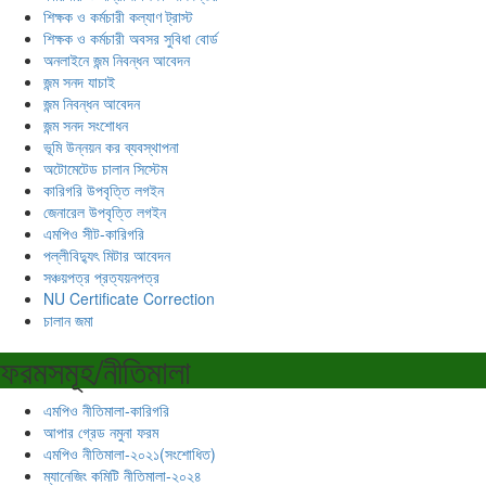
শিক্ষক ও কর্মচারী কল্যাণ ট্রাস্ট
শিক্ষক ও কর্মচারী অবসর সুবিধা বোর্ড
অনলাইনে জন্ম নিবন্ধন আবেদন
জন্ম সনদ যাচাই
জন্ম নিবন্ধন আবেদন
জন্ম সনদ সংশোধন
ভূমি উন্নয়ন কর ব্যবস্থাপনা
অটোমেটেড চালান সিস্টেম
কারিগরি উপবৃত্তি লগইন
জেনারেল উপবৃত্তি লগইন
এমপিও সীট-কারিগরি
পল্লীবিদ্যুৎ মিটার আবেদন
সঞ্চয়পত্র প্রত্যয়নপত্র
NU Certificate Correction
চালান জমা
ফরমসমূহ/নীতিমালা
এমপিও নীতিমালা-কারিগরি
আপার গ্রেড নমুনা ফরম
এমপিও নীতিমালা-২০২১(সংশোধিত)
ম্যানেজিং কমিটি নীতিমালা-২০২৪