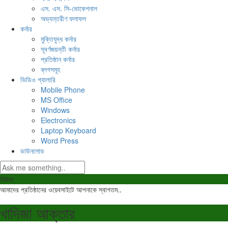
এস. এস. সি-ভোকেশনাল
অভ্যন্তরীণ ফলাফল
কর্নার
মুক্তিযুদ্ধ কর্নার
সূবর্ণজয়ন্তী কর্নার
প্রতিষ্ঠান কর্নার
ব্লগসমূহ
ভিডিও গ্যালারি
Mobile Phone
MS Office
Windows
Electronics
Laptop Keyboard
Word Press
ডাউনলোড
নিউজ:
আমাদের প্রতিষ্ঠানের ওয়েবসাইটে আপনাকে স্বাগতম..
খাদিজা আক্তার