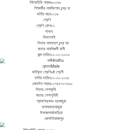
ইউআইডি নম্বর
৬০০৯৬
শিক্ষার্থীর নাম
কিশোর চন্দ্র হং
ভর্তির বছর
২০১৬
শ্রেণি
শ্রেণি রোল
৫২
শাখা
খ
বিভাগ
নাই
পিতার নাম
পরেশ চন্দ্র হাং
মাতার নাম
বিজলী রানী
জন্ম তারিখ
১০-০১-২০০৩
ধর্ম
Hindhu
জেন্ডার
Male
ভর্তিকৃত শ্রেণি
৬ষ্ঠ শ্রেণী
ভর্তির তারিখ
১০-০১-২০১৬
মোবাইল নম্বর
০১৭৫৫৭০৭১৬২
পিতার পেশা
কৃষি
মাতার পেশা
গৃহিনী
গ্রাম/সড়ক
দঃ বড়মাছুয়া
ডাকঘর
বড়মাছুয়া
উপজেলা
মঠবাড়িয়া
জেলা
পিরোজপুর
ইউআইডি নম্বর
৬০০৯৬