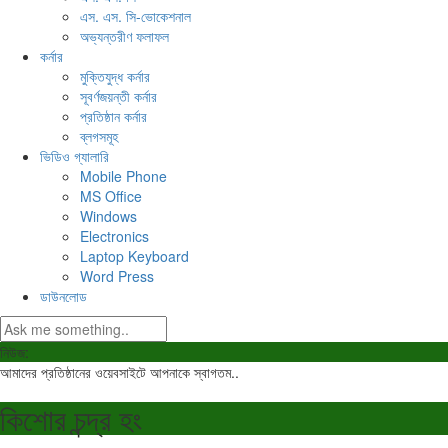
এস. এস. সি-ভোকেশনাল
অভ্যন্তরীণ ফলাফল
কর্নার
মুক্তিযুদ্ধ কর্নার
সূবর্ণজয়ন্তী কর্নার
প্রতিষ্ঠান কর্নার
ব্লগসমূহ
ভিডিও গ্যালারি
Mobile Phone
MS Office
Windows
Electronics
Laptop Keyboard
Word Press
ডাউনলোড
নিউজ:
আমাদের প্রতিষ্ঠানের ওয়েবসাইটে আপনাকে স্বাগতম..
কিশোর চন্দ্র হং