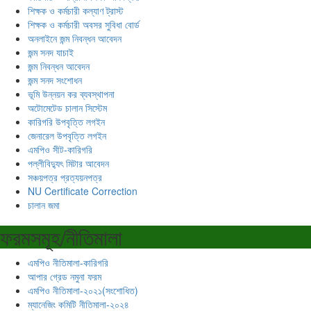
শিক্ষক ও কর্মচারী কল্যাণ ট্রাস্ট
শিক্ষক ও কর্মচারী অবসর সুবিধা বোর্ড
অনলাইনে জন্ম নিবন্ধন আবেদন
জন্ম সনদ যাচাই
জন্ম নিবন্ধন আবেদন
জন্ম সনদ সংশোধন
ভূমি উন্নয়ন কর ব্যবস্থাপনা
অটোমেটেড চালান সিস্টেম
কারিগরি উপবৃত্তি লগইন
জেনারেল উপবৃত্তি লগইন
এমপিও সীট-কারিগরি
পল্লীবিদ্যুৎ মিটার আবেদন
সঞ্চয়পত্র প্রত্যয়নপত্র
NU Certificate Correction
চালান জমা
ফরমসমূহ/নীতিমালা
এমপিও নীতিমালা-কারিগরি
আপার গ্রেড নমুনা ফরম
এমপিও নীতিমালা-২০২১(সংশোধিত)
ম্যানেজিং কমিটি নীতিমালা-২০২৪