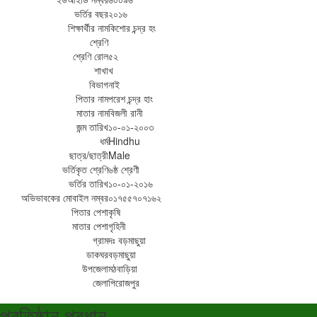
ভর্তির বছর
২০১৬
শিক্ষার্থীর নাম
কিশোর চন্দ্র হং
শ্রেণি
শ্রেণি রোল
৫২
শাখা
খ
বিভাগ
নাই
পিতার নাম
পরেশ চন্দ্র হাং
মাতার নাম
বিজলী রানী
জন্ম তারিখ
১০-০১-২০০৩
ধর্ম
Hindhu
ছাত্র/ছাত্রী
Male
ভর্তিকৃত শ্রেণি
৬ষ্ঠ শ্রেণী
ভর্তির তারিখ
১০-০১-২০১৬
অভিভাবকের মোবাইল নম্বর
০১৭৫৫৭০৭১৬২
পিতার পেশা
কৃষি
মাতার পেশা
গৃহিনী
গ্রাম
দঃ বড়মাছুয়া
ডাকঘর
বড়মাছুয়া
উপজেলা
মঠবাড়িয়া
জেলা
পিরোজপুর
প্রতিষ্ঠান প্রধান