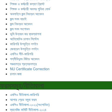
শিক্ষক ও কর্মচারী কল্যাণ ট্রাস্ট
শিক্ষক ও কর্মচারী অবসর সুবিধা বোর্ড
অনলাইনে জন্ম নিবন্ধন আবেদন
জন্ম সনদ যাচাই
জন্ম নিবন্ধন আবেদন
জন্ম সনদ সংশোধন
ভূমি উন্নয়ন কর ব্যবস্থাপনা
অটোমেটেড চালান সিস্টেম
কারিগরি উপবৃত্তি লগইন
জেনারেল উপবৃত্তি লগইন
এমপিও সীট-কারিগরি
পল্লীবিদ্যুৎ মিটার আবেদন
সঞ্চয়পত্র প্রত্যয়নপত্র
NU Certificate Correction
চালান জমা
ফরমসমূহ/নীতিমালা
এমপিও নীতিমালা-কারিগরি
আপার গ্রেড নমুনা ফরম
এমপিও নীতিমালা-২০২১(সংশোধিত)
ম্যানেজিং কমিটি নীতিমালা-২০২৪