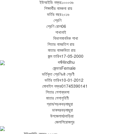
ইউআইডি নম্বর
১০০০৩৬
শিক্ষার্থীর নাম
কনা রায়
ভর্তির বছর
২০১৬
শ্রেণি
শ্রেণি রোল
06
শাখা
নাই
বিভাগ
মানবিক শাখা
পিতার নাম
রতিশ রায়
মাতার নাম
কবিতা রায়
জন্ম তারিখ
17-05-2000
ধর্ম
Hindhu
জেন্ডার
Female
ভর্তিকৃত শ্রেণি
৬ষ্ঠ শ্রেণী
ভর্তির তারিখ
10-01-2012
মোবাইল নম্বর
01745390141
পিতার পেশা
ব্যবসা
মাতার পেশা
গৃহিণী
গ্রাম/সড়ক
বড়মাছুয়া
ডাকঘর
বড়মাছুয়া
উপজেলা
মঠবাড়িয়া
জেলা
পিরোজপুর
ইউআইডি নম্বর
১০০০৩৬