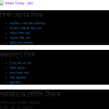
Views Today : 262
শিক্ষা বোর্ডের লিংক
মাধ্যমিক ও উচ্চ শিক্ষা অধিদপ্তর
বাংলাদেশ কারিগরি শিক্ষা বোর্ড
বরিশাল শিক্ষা বোর্ড
মাদ্রাসা শিক্ষা বোর্ড
জাতীয় বিশ্ব বিদ্যালয়
গুরুত্বপূর্ণ লিংক
ই.এম.আই.এস সেল
শিক্ষক বাতায়ন
বাংলা সংবাদ পত্র
শিক্ষা মন্ত্রনালয়
ব্যানবেইস
প্রতিষ্ঠানের মেইলিং ঠিকানা
মোবাইল নম্বর: 01309-102731
ই. আই. আই. এন: 102731