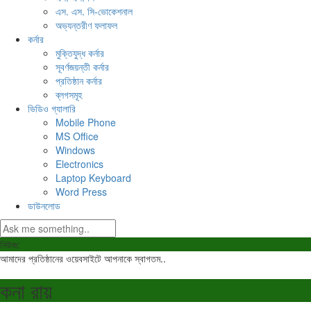
এস. এস. সি-ভোকেশনাল
অভ্যন্তরীণ ফলাফল
কর্নার
মুক্তিযুদ্ধ কর্নার
সূবর্ণজয়ন্তী কর্নার
প্রতিষ্ঠান কর্নার
ব্লগসমূহ
ভিডিও গ্যালারি
Mobile Phone
MS Office
Windows
Electronics
Laptop Keyboard
Word Press
ডাউনলোড
নিউজ:
আমাদের প্রতিষ্ঠানের ওয়েবসাইটে আপনাকে স্বাগতম..
কনা রায়