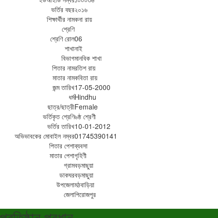
ভর্তির বছর
২০১৬
শিক্ষার্থীর নাম
কনা রায়
শ্রেণি
শ্রেণি রোল
06
শাখা
নাই
বিভাগ
মানবিক শাখা
পিতার নাম
রতিশ রায়
মাতার নাম
কবিতা রায়
জন্ম তারিখ
17-05-2000
ধর্ম
Hindhu
ছাত্র/ছাত্রী
Female
ভর্তিকৃত শ্রেণি
৬ষ্ঠ শ্রেণী
ভর্তির তারিখ
10-01-2012
অভিভাবকের মোবাইল নম্বর
01745390141
পিতার পেশা
ব্যবসা
মাতার পেশা
গৃহিণী
গ্রাম
বড়মাছুয়া
ডাকঘর
বড়মাছুয়া
উপজেলা
মঠবাড়িয়া
জেলা
পিরোজপুর
প্রতিষ্ঠান প্রধান