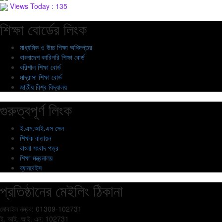
Views Today : 135
শিক্ষা বোর্ডের লিংক
মাধ্যমিক ও উচ্চ শিক্ষা অধিদপ্তর
বাংলাদেশ কারিগরি শিক্ষা বোর্ড
বরিশাল শিক্ষা বোর্ড
মাদ্রাসা শিক্ষা বোর্ড
জাতীয় বিশ্ব বিদ্যালয়
গুরুত্বপূর্ণ লিংক
ই.এম.আই.এস সেল
শিক্ষক বাতায়ন
বাংলা সংবাদ পত্র
শিক্ষা মন্ত্রনালয়
ব্যানবেইস
প্রতিষ্ঠানের মেইলিং ঠিকানা
মোবাইল নম্বর: 01309-102731
ই. আই. আই. এন: 102731