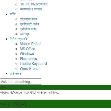
এস. এস. সি-ভোকেশনাল
অভ্যন্তরীণ ফলাফল
কর্নার
মুক্তিযুদ্ধ কর্নার
সূবর্ণজয়ন্তী কর্নার
প্রতিষ্ঠান কর্নার
ব্লগসমূহ
ভিডিও গ্যালারি
Mobile Phone
MS Office
Windows
Electronics
Laptop Keyboard
Word Press
ডাউনলোড
নিউজ:
আমাদের প্রতিষ্ঠানের ওয়েবসাইটে আপনাকে স্বাগতম..
ওমর ফারুক