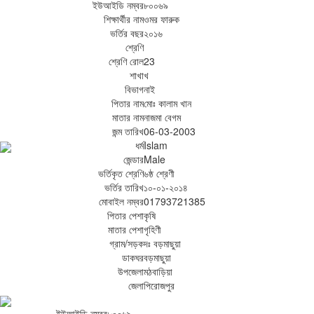
ইউআইডি নম্বর
৮০০৬৯
শিক্ষার্থীর নাম
ওমর ফারুক
ভর্তির বছর
২০১৬
শ্রেণি
শ্রেণি রোল
23
শাখা
খ
বিভাগ
নাই
পিতার নাম
মোঃ কালাম খান
মাতার নাম
নাজমা বেগম
জন্ম তারিখ
06-03-2003
ধর্ম
Islam
জেন্ডার
Male
ভর্তিকৃত শ্রেণি
৬ষ্ঠ শ্রেণী
ভর্তির তারিখ
১০-০১-২০১৪
মোবাইল নম্বর
01793721385
পিতার পেশা
কৃষি
মাতার পেশা
গৃহিণী
গ্রাম/সড়ক
দঃ বড়মাছুয়া
ডাকঘর
বড়মাছুয়া
উপজেলা
মঠবাড়িয়া
জেলা
পিরোজপুর
ইউআইডি নম্বর
৮০০৬৯