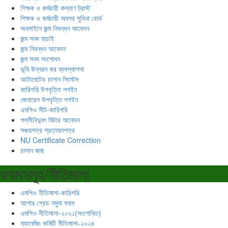
শিক্ষক ও কর্মচারী কল্যাণ ট্রাস্ট
শিক্ষক ও কর্মচারী অবসর সুবিধা বোর্ড
অনলাইনে জন্ম নিবন্ধন আবেদন
জন্ম সনদ যাচাই
জন্ম নিবন্ধন আবেদন
জন্ম সনদ সংশোধন
ভূমি উন্নয়ন কর ব্যবস্থাপনা
অটোমেটেড চালান সিস্টেম
কারিগরি উপবৃত্তি লগইন
জেনারেল উপবৃত্তি লগইন
এমপিও সীট-কারিগরি
পল্লীবিদ্যুৎ মিটার আবেদন
সঞ্চয়পত্র প্রত্যয়নপত্র
NU Certificate Correction
চালান জমা
ফরমসমূহ/নীতিমালা
এমপিও নীতিমালা-কারিগরি
আপার গ্রেড নমুনা ফরম
এমপিও নীতিমালা-২০২১(সংশোধিত)
ম্যানেজিং কমিটি নীতিমালা-২০২৪