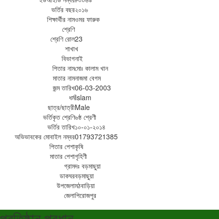
ভর্তির বছর
২০১৬
শিক্ষার্থীর নাম
ওমর ফারুক
শ্রেণি
শ্রেণি রোল
23
শাখা
খ
বিভাগ
নাই
পিতার নাম
মোঃ কালাম খান
মাতার নাম
নাজমা বেগম
জন্ম তারিখ
06-03-2003
ধর্ম
Islam
ছাত্র/ছাত্রী
Male
ভর্তিকৃত শ্রেণি
৬ষ্ঠ শ্রেণী
ভর্তির তারিখ
১০-০১-২০১৪
অভিভাবকের মোবাইল নম্বর
01793721385
পিতার পেশা
কৃষি
মাতার পেশা
গৃহিণী
গ্রাম
দঃ বড়মাছুয়া
ডাকঘর
বড়মাছুয়া
উপজেলা
মঠবাড়িয়া
জেলা
পিরোজপুর
প্রতিষ্ঠান প্রধান