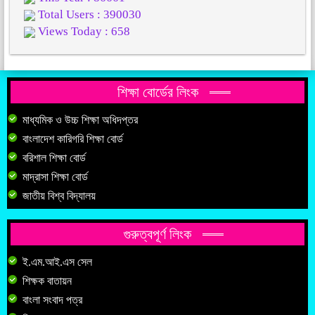
Total Users : 390030
Views Today : 658
শিক্ষা বোর্ডের লিংক
মাধ্যমিক ও উচ্চ শিক্ষা অধিদপ্তর
বাংলাদেশ কারিগরি শিক্ষা বোর্ড
বরিশাল শিক্ষা বোর্ড
মাদ্রাসা শিক্ষা বোর্ড
জাতীয় বিশ্ব বিদ্যালয়
গুরুত্বপূর্ণ লিংক
ই.এম.আই.এস সেল
শিক্ষক বাতায়ন
বাংলা সংবাদ পত্র