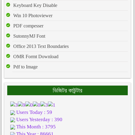
Keyboard Key Disable
Win 10 Photoviewer
PDF compesser
SutonnyMJ Font
Office 2013 Text Boundaries
OMR Formt Download
Pdf to Image
ভিজিটর কাউন্টার
Users Today : 59
Users Yesterday : 390
This Month : 3795
This Year : 86661