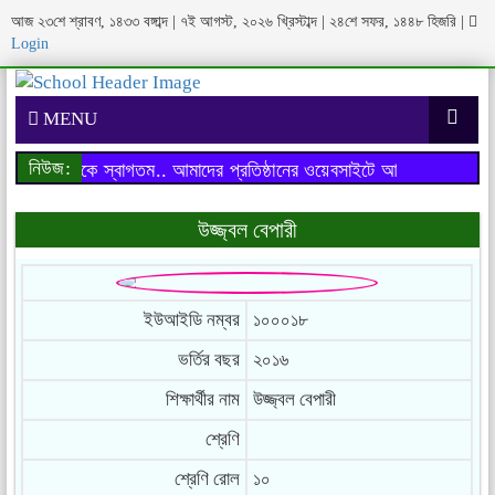
আজ ২৩শে শ্রাবণ, ১৪৩৩ বঙ্গাব্দ | ৭ই আগস্ট, ২০২৬ খ্রিস্টাব্দ | ২৪শে সফর, ১৪৪৮ হিজরি
|
Login
MENU
নিউজ:
াইটে আপনাকে স্বাগতম..
আমাদের প্রতিষ্ঠানের ওয়েবসাইটে আপনাকে স্বাগতম..
উজ্জ্বল বেপারী
ইউআইডি নম্বর
১০০০১৮
ভর্তির বছর
২০১৬
শিক্ষার্থীর নাম
উজ্জ্বল বেপারী
শ্রেণি
শ্রেণি রোল
১০