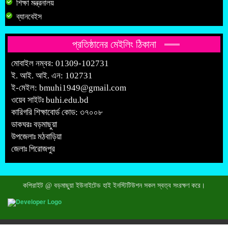
শিক্ষা মন্ত্রনালয়
ব্যানবেইস
প্রতিষ্ঠানের মেইলিং ঠিকানা
মোবাইল নম্বর: 01309-102731
ই. আই. আই. এন: 102731
ই-মেইল:
bmuhi1949@gmail.com
ওয়েব সাইটঃ
buhi.edu.bd
কারিগরি শিক্ষাবোর্ড কোড: ৩৭০০৮
ডাকঘরঃ বড়মাছুয়া
উপজেলাঃ মঠবাড়িয়া
জেলাঃ পিরোজপুর
কপিরাইট @ বড়মাছুয়া ইউনাইটেড হাই ইনস্টিটিউশন সকল স্বত্ব সংরক্ষণ করে।