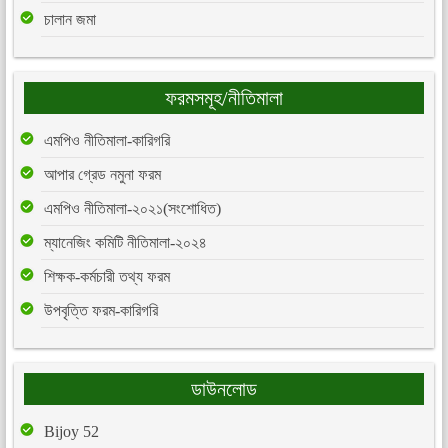
চালান জমা
ফরমসমূহ/নীতিমালা
এমপিও নীতিমালা-কারিগরি
আপার গ্রেড নমুনা ফরম
এমপিও নীতিমালা-২০২১(সংশোধিত)
ম্যানেজিং কমিটি নীতিমালা-২০২৪
শিক্ষক-কর্মচারী তথ্য ফরম
উপবৃত্তি ফরম-কারিগরি
ডাউনলোড
Bijoy 52