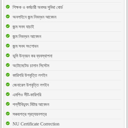
শিক্ষক ও কর্মচারী অবসর সুবিধা বোর্ড
অনলাইনে জন্ম নিবন্ধন আবেদন
জন্ম সনদ যাচাই
জন্ম নিবন্ধন আবেদন
জন্ম সনদ সংশোধন
ভূমি উন্নয়ন কর ব্যবস্থাপনা
অটোমেটেড চালান সিস্টেম
কারিগরি উপবৃত্তি লগইন
জেনারেল উপবৃত্তি লগইন
এমপিও সীট-কারিগরি
পল্লীবিদ্যুৎ মিটার আবেদন
সঞ্চয়পত্র প্রত্যয়নপত্র
NU Certificate Correction