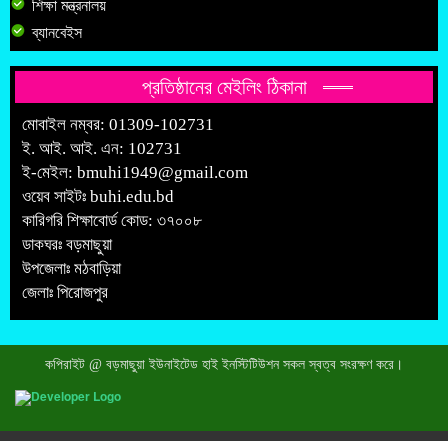
শিক্ষা মন্ত্রনালয়
ব্যানবেইস
প্রতিষ্ঠানের মেইলিং ঠিকানা
মোবাইল নম্বর: 01309-102731
ই. আই. আই. এন: 102731
ই-মেইল:
bmuhi1949@gmail.com
ওয়েব সাইটঃ
buhi.edu.bd
কারিগরি শিক্ষাবোর্ড কোড: ৩৭০০৮
ডাকঘরঃ বড়মাছুয়া
উপজেলাঃ মঠবাড়িয়া
জেলাঃ পিরোজপুর
কপিরাইট @ বড়মাছুয়া ইউনাইটেড হাই ইনস্টিটিউশন সকল স্বত্ব সংরক্ষণ করে।