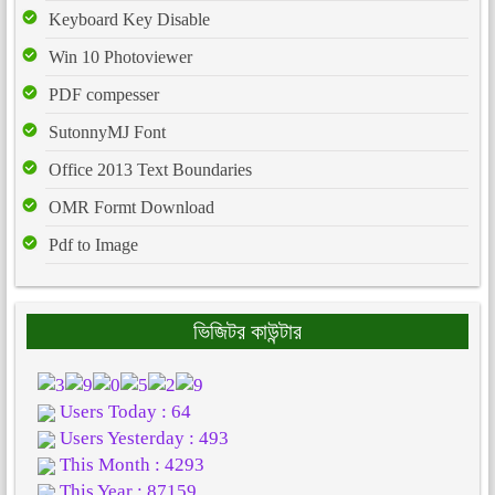
Keyboard Key Disable
Win 10 Photoviewer
PDF compesser
SutonnyMJ Font
Office 2013 Text Boundaries
OMR Formt Download
Pdf to Image
ভিজিটর কাউন্টার
Users Today : 64
Users Yesterday : 493
This Month : 4293
This Year : 87159