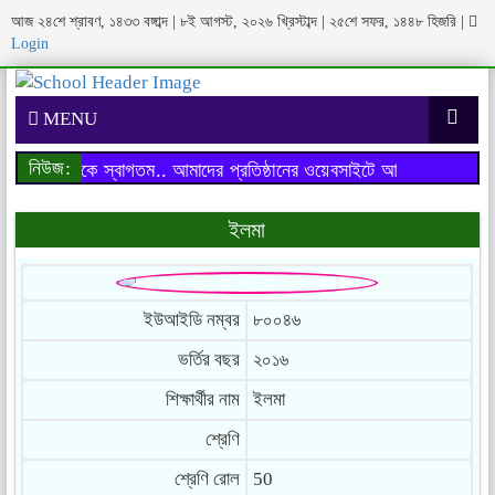
আজ ২৪শে শ্রাবণ, ১৪৩৩ বঙ্গাব্দ | ৮ই আগস্ট, ২০২৬ খ্রিস্টাব্দ | ২৫শে সফর, ১৪৪৮ হিজরি
|
Login
MENU
নিউজ:
াইটে আপনাকে স্বাগতম..
আমাদের প্রতিষ্ঠানের ওয়েবসাইটে আপনাকে স্বাগতম..
ইলমা
ইউআইডি নম্বর
৮০০৪৬
ভর্তির বছর
২০১৬
শিক্ষার্থীর নাম
ইলমা
শ্রেণি
শ্রেণি রোল
50