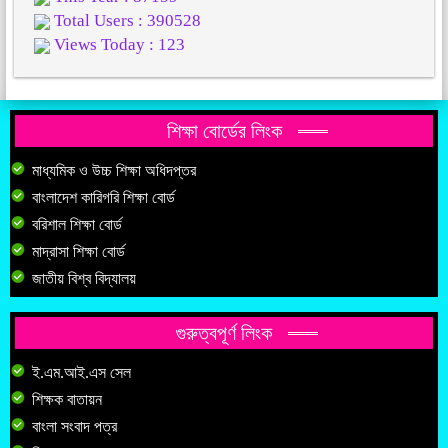
Total Users : 390528
Views Today : 123
শিক্ষা বোর্ডের লিংক
মাধ্যমিক ও উচ্চ শিক্ষা অধিদপ্তর
বাংলাদেশ কারিগরি শিক্ষা বোর্ড
বরিশাল শিক্ষা বোর্ড
মাদ্রাসা শিক্ষা বোর্ড
জাতীয় বিশ্ব বিদ্যালয়
গুরুত্বপূর্ণ লিংক
ই.এম.আই.এস সেল
শিক্ষক বাতায়ন
বাংলা সংবাদ পত্র