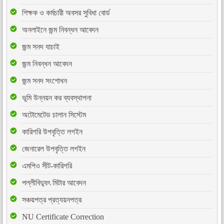
শিক্ষক ও কর্মচারী অবসর সুবিধা বোর্ড
অনলাইনে জন্ম নিবন্ধন আবেদন
জন্ম সনদ যাচাই
জন্ম নিবন্ধন আবেদন
জন্ম সনদ সংশোধন
ভূমি উন্নয়ন কর ব্যবস্থাপনা
অটোমেটেড চালান সিস্টেম
কারিগরি উপবৃত্তি লগইন
জেনারেল উপবৃত্তি লগইন
এমপিও সীট-কারিগরি
পল্লীবিদ্যুৎ মিটার আবেদন
সঞ্চয়পত্র প্রত্যয়নপত্র
NU Certificate Correction