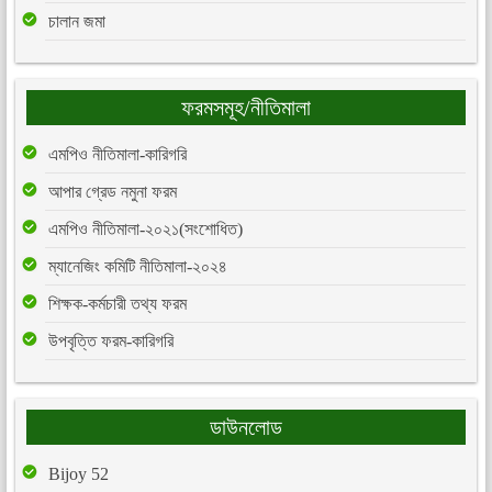
চালান জমা
ফরমসমূহ/নীতিমালা
এমপিও নীতিমালা-কারিগরি
আপার গ্রেড নমুনা ফরম
এমপিও নীতিমালা-২০২১(সংশোধিত)
ম্যানেজিং কমিটি নীতিমালা-২০২৪
শিক্ষক-কর্মচারী তথ্য ফরম
উপবৃত্তি ফরম-কারিগরি
ডাউনলোড
Bijoy 52