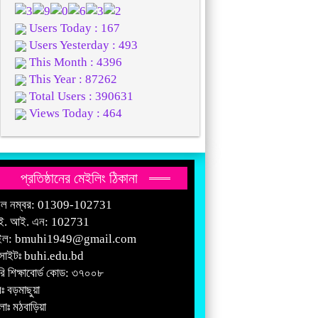
Users Today : 167
Users Yesterday : 493
This Month : 4396
This Year : 87262
Total Users : 390631
Views Today : 464
প্রতিষ্ঠানের মেইলিং ঠিকানা
ইল নম্বর: 01309-102731
ই. আই. এন: 102731
ইল:
bmuhi1949@gmail.com
সাইটঃ
buhi.edu.bd
রি শিক্ষাবোর্ড কোড: ৩৭০০৮
ঃ বড়মাছুয়া
াঃ মঠবাড়িয়া