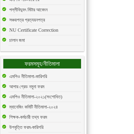
পল্লীবিদ্যুৎ মিটার আবেদন
সঞ্চয়পত্র প্রত্যয়নপত্র
NU Certificate Correction
চালান জমা
ফরমসমূহ/নীতিমালা
এমপিও নীতিমালা-কারিগরি
আপার গ্রেড নমুনা ফরম
এমপিও নীতিমালা-২০২১(সংশোধিত)
ম্যানেজিং কমিটি নীতিমালা-২০২৪
শিক্ষক-কর্মচারী তথ্য ফরম
উপবৃত্তি ফরম-কারিগরি