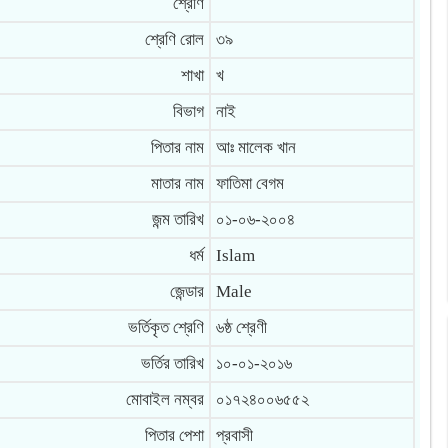
শ্রেণি
শ্রেণি রোল
৩৯
শাখা
খ
বিভাগ
নাই
পিতার নাম
আঃ মালেক খান
মাতার নাম
ফাতিমা বেগম
জন্ম তারিখ
০১-০৬-২০০৪
ধর্ম
Islam
জেন্ডার
Male
ভর্তিকৃত শ্রেণি
৬ষ্ঠ শ্রেণী
ভর্তির তারিখ
১০-০১-২০১৬
মোবাইল নম্বর
০১৭২৪০০৬৫৫২
পিতার পেশা
প্রবাসী