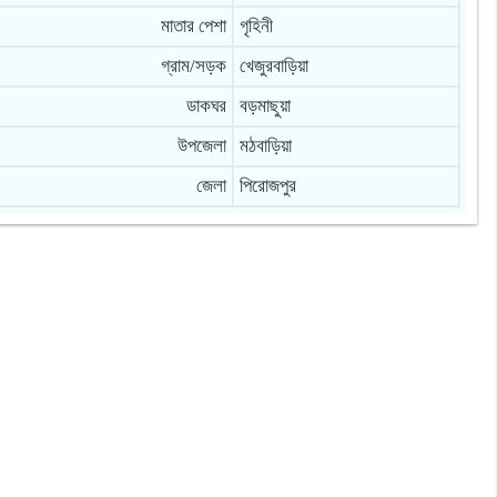
মাতার পেশা
গৃহিনী
গ্রাম/সড়ক
খেজুরবাড়িয়া
ডাকঘর
বড়মাছুয়া
উপজেলা
মঠবাড়িয়া
জেলা
পিরোজপুর