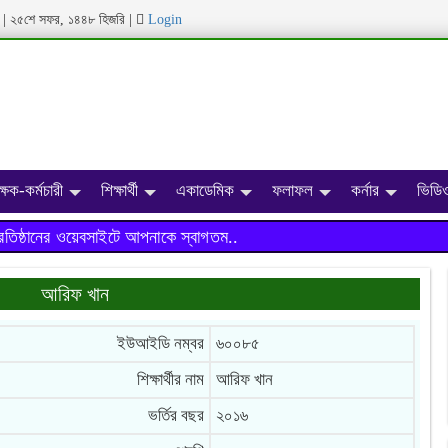
ব্দ | ২৫শে সফর, ১৪৪৮ হিজরি
|
Login
ক্ষক-কর্মচারী
শিক্ষার্থী
একাডেমিক
ফলাফল
কর্নার
ভিডিও
্ঠানের ওয়েবসাইটে আপনাকে স্বাগতম..
আরিফ খান
ইউআইডি নম্বর
৬০০৮৫
শিক্ষার্থীর নাম
আরিফ খান
ভর্তির বছর
২০১৬