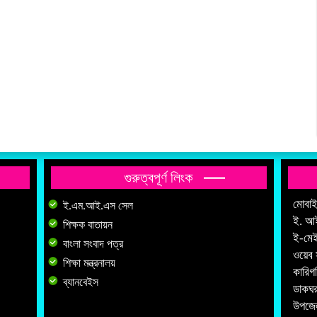
গুরুত্বপূর্ণ লিংক
মোবা
ই.এম.আই.এস সেল
ই. আ
শিক্ষক বাতায়ন
ই-মে
বাংলা সংবাদ পত্র
ওয়েব 
শিক্ষা মন্ত্রনালয়
কারিগ
ব্যানবেইস
ডাকঘর
উপজেল