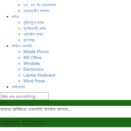
এস. এস. সি-ভোকেশনাল
অভ্যন্তরীণ ফলাফল
কর্নার
মুক্তিযুদ্ধ কর্নার
সূবর্ণজয়ন্তী কর্নার
প্রতিষ্ঠান কর্নার
ব্লগসমূহ
ভিডিও গ্যালারি
Mobile Phone
MS Office
Windows
Electronics
Laptop Keyboard
Word Press
ডাউনলোড
নিউজ:
আমাদের প্রতিষ্ঠানের ওয়েবসাইটে আপনাকে স্বাগতম..
আরিফা ইয়াসমিন