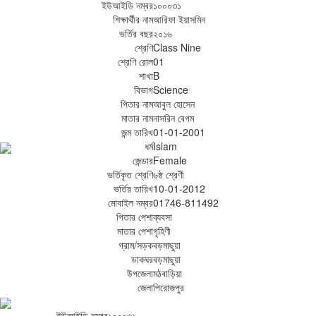
ইউআইডি নম্বর
১০০০৩১
শিক্ষার্থীর নাম
আরিফা ইয়াসমিন
ভর্তির বছর
২০১৬
শ্রেণি
Class Nine
শ্রেণি রোল
01
শাখা
B
বিভাগ
Science
পিতার নাম
আবুল হোসেন
মাতার নাম
নাসরিন বেগম
জন্ম তারিখ
01-01-2001
ধর্ম
Islam
জেন্ডার
Female
ভর্তিকৃত শ্রেণি
৬ষ্ঠ শ্রেণী
ভর্তির তারিখ
10-01-2012
মোবাইল নম্বর
01746-811492
পিতার পেশা
ব্যবসা
মাতার পেশা
গৃহিণী
গ্রাম/সড়ক
বড়মাছুয়া
ডাকঘর
বড়মাছুয়া
উপজেলা
মঠবাড়িয়া
জেলা
পিরোজপুর
ইউআইডি নম্বর
১০০০৩১