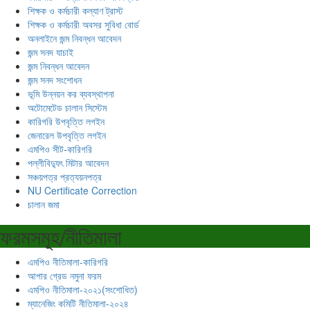
শিক্ষক ও কর্মচারী কল্যাণ ট্রাস্ট
শিক্ষক ও কর্মচারী অবসর সুবিধা বোর্ড
অনলাইনে জন্ম নিবন্ধন আবেদন
জন্ম সনদ যাচাই
জন্ম নিবন্ধন আবেদন
জন্ম সনদ সংশোধন
ভূমি উন্নয়ন কর ব্যবস্থাপনা
অটোমেটেড চালান সিস্টেম
কারিগরি উপবৃত্তি লগইন
জেনারেল উপবৃত্তি লগইন
এমপিও সীট-কারিগরি
পল্লীবিদ্যুৎ মিটার আবেদন
সঞ্চয়পত্র প্রত্যয়নপত্র
NU Certificate Correction
চালান জমা
ফরমসমূহ/নীতিমালা
এমপিও নীতিমালা-কারিগরি
আপার গ্রেড নমুনা ফরম
এমপিও নীতিমালা-২০২১(সংশোধিত)
ম্যানেজিং কমিটি নীতিমালা-২০২৪