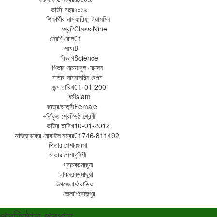
ভর্তির বছর
২০১৬
শিক্ষার্থীর নাম
আরিফা ইয়াসমিন
শ্রেণি
Class Nine
শ্রেণি রোল
01
শাখা
B
বিভাগ
Science
পিতার নাম
আবুল হোসেন
মাতার নাম
নাসরিন বেগম
জন্ম তারিখ
01-01-2001
ধর্ম
Islam
ছাত্র/ছাত্রী
Female
ভর্তিকৃত শ্রেণি
৬ষ্ঠ শ্রেণী
ভর্তির তারিখ
10-01-2012
অভিভাবকের মোবাইল নম্বর
01746-811492
পিতার পেশা
ব্যবসা
মাতার পেশা
গৃহিণী
গ্রাম
বড়মাছুয়া
ডাকঘর
বড়মাছুয়া
উপজেলা
মঠবাড়িয়া
জেলা
পিরোজপুর
প্রতিষ্ঠান প্রধান