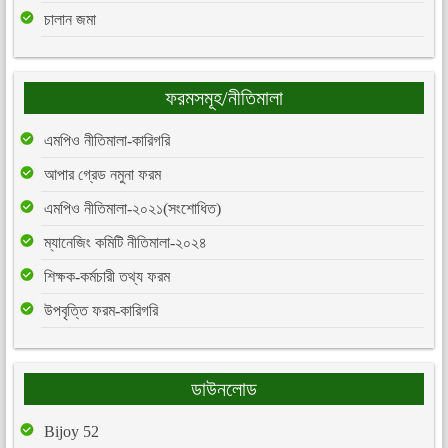
চালান জমা
ফরমসমূহ/নীতিমালা
এমপিও নীতিমালা-কারিগরি
আপার গ্রেড নমুনা ফরম
এমপিও নীতিমালা-২০২১(সংশোধিত)
ম্যানেজিং কমিটি নীতিমালা-২০২৪
শিক্ষক-কর্মচারী তথ্য ফরম
উপবৃত্তি ফরম-কারিগরি
ডাউনলোড
Bijoy 52