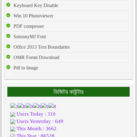
Keyboard Key Disable
Win 10 Photoviewer
PDF compesser
SutonnyMJ Font
Office 2013 Text Boundaries
OMR Formt Download
Pdf to Image
ভিজিটর কাউন্টার
Users Today : 316
Users Yesterday : 649
This Month : 3662
This Year : 86528