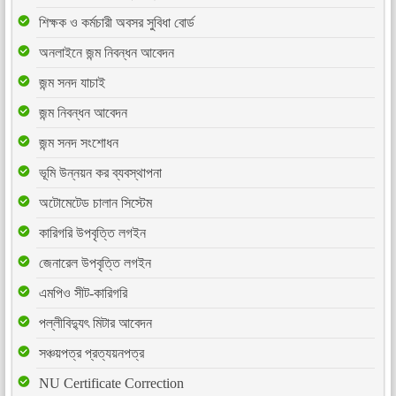
শিক্ষক ও কর্মচারী অবসর সুবিধা বোর্ড
অনলাইনে জন্ম নিবন্ধন আবেদন
জন্ম সনদ যাচাই
জন্ম নিবন্ধন আবেদন
জন্ম সনদ সংশোধন
ভূমি উন্নয়ন কর ব্যবস্থাপনা
অটোমেটেড চালান সিস্টেম
কারিগরি উপবৃত্তি লগইন
জেনারেল উপবৃত্তি লগইন
এমপিও সীট-কারিগরি
পল্লীবিদ্যুৎ মিটার আবেদন
সঞ্চয়পত্র প্রত্যয়নপত্র
NU Certificate Correction