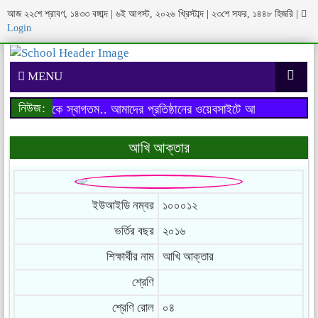
আজ ২২শে শ্রাবণ, ১৪৩৩ বঙ্গাব্দ | ৬ই আগস্ট, ২০২৬ খ্রিস্টাব্দ | ২৩শে সফর, ১৪৪৮ হিজরি
|
Login
MENU
নিউজ:
াইটে আপনাকে স্বাগতম..
আমাদের প্রতিষ্ঠানের ওয়েবসাইটে আপনাকে স্বাগতম..
আখি আক্তার
ইউআইডি নম্বর
১০০০১২
ভর্তির বছর
২০১৬
শিক্ষার্থীর নাম
আখি আক্তার
শ্রেণি
শ্রেণি রোল
০৪