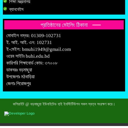
শিক্ষা মন্ত্রনালয়
ব্যানবেইস
প্রতিষ্ঠানের মেইলিং ঠিকানা
মোবাইল নম্বর: 01309-102731
ই. আই. আই. এন: 102731
ই-মেইল:
bmuhi1949@gmail.com
ওয়েব সাইটঃ
buhi.edu.bd
কারিগরি শিক্ষাবোর্ড কোড: ৩৭০০৮
ডাকঘরঃ বড়মাছুয়া
উপজেলাঃ মঠবাড়িয়া
জেলাঃ পিরোজপুর
কপিরাইট @ বড়মাছুয়া ইউনাইটেড হাই ইনস্টিটিউশন সকল স্বত্ব সংরক্ষণ করে।