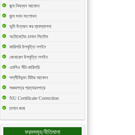
জন্ম নিবন্ধন আবেদন
জন্ম সনদ সংশোধন
ভূমি উন্নয়ন কর ব্যবস্থাপনা
অটোমেটেড চালান সিস্টেম
কারিগরি উপবৃত্তি লগইন
জেনারেল উপবৃত্তি লগইন
এমপিও সীট-কারিগরি
পল্লীবিদ্যুৎ মিটার আবেদন
সঞ্চয়পত্র প্রত্যয়নপত্র
NU Certificate Correction
চালান জমা
ফরমসমূহ/নীতিমালা