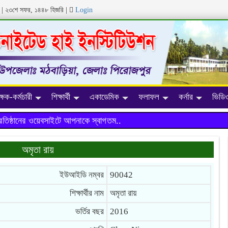
ব্দ | ২৩শে সফর, ১৪৪৮ হিজরি
|
Login
ক্ষক-কর্মচারী
শিক্ষার্থী
একাডেমিক
ফলাফল
কর্নার
ভিডিও
ানের ওয়েবসাইটে আপনাকে স্বাগতম..
অমৃতা রায়
ইউআইডি নম্বর
90042
শিক্ষার্থীর নাম
অমৃতা রায়
ভর্তির বছর
2016