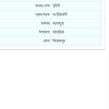
মাতার পেশা
গৃহিনী
গ্রাম/সড়ক
পঃ মিঠাখালী
ডাকঘর
বড়মাছুয়া
উপজেলা
মঠবাড়িয়া
জেলা
পিরোজপুর