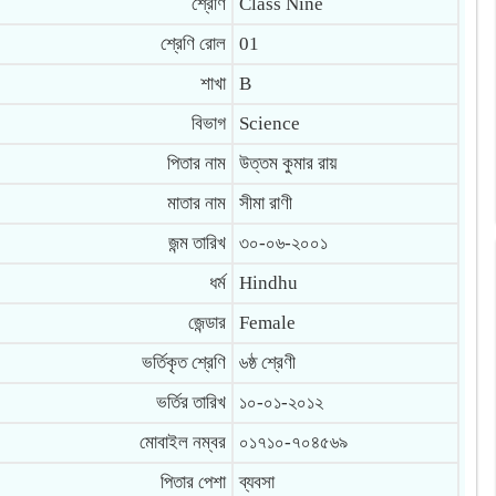
শ্রেণি
Class Nine
শ্রেণি রোল
01
শাখা
B
বিভাগ
Science
পিতার নাম
উত্তম কুমার রায়
মাতার নাম
সীমা রাণী
জন্ম তারিখ
৩০-০৬-২০০১
ধর্ম
Hindhu
জেন্ডার
Female
ভর্তিকৃত শ্রেণি
৬ষ্ঠ শ্রেণী
ভর্তির তারিখ
১০-০১-২০১২
মোবাইল নম্বর
০১৭১০-৭০৪৫৬৯
পিতার পেশা
ব্যবসা