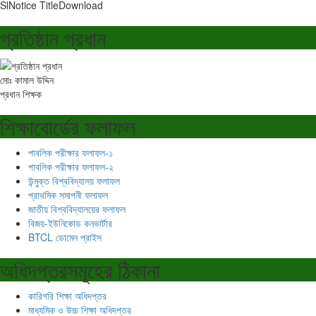
Sl
Notice Title
Download
প্রতিষ্ঠান প্রধান
মোঃ কামাল উদ্দিন
প্রধান শিক্ষক
শিক্ষাবোর্ডের ফলাফল
পাবলিক পরীক্ষার ফলাফল-১
পাবলিক পরীক্ষার ফলাফল-২
উন্মুক্ত বিশ্ববিদ্যালয় ফলাফল
প্রাথমিক সমাপনী ফলাফল
জাতীয় বিশ্ববিদ্যালয়ের ফলাফল
বিজয়-ইউনিকোড কনভার্টার
BTCL ডোমেন প্রাইস
অধিদপ্তরসমূহের ঠিকানা
কারিগরি শিক্ষা অধিদপ্তর
মাধ্যমিক ও উচ্চ শিক্ষা অধিদপ্তর