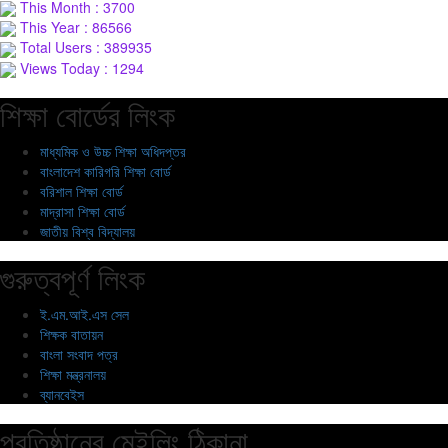
This Month : 3700
This Year : 86566
Total Users : 389935
Views Today : 1294
শিক্ষা বোর্ডের লিংক
মাধ্যমিক ও উচ্চ শিক্ষা অধিদপ্তর
বাংলাদেশ কারিগরি শিক্ষা বোর্ড
বরিশাল শিক্ষা বোর্ড
মাদ্রাসা শিক্ষা বোর্ড
জাতীয় বিশ্ব বিদ্যালয়
গুরুত্বপূর্ণ লিংক
ই.এম.আই.এস সেল
শিক্ষক বাতায়ন
বাংলা সংবাদ পত্র
শিক্ষা মন্ত্রনালয়
ব্যানবেইস
প্রতিষ্ঠানের মেইলিং ঠিকানা