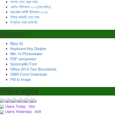
আপার গ্রেড নমুনা ফরম
এমপিও নীতিমালা-২০২১(সংশোধিত)
ম্যানেজিং কমিটি নীতিমালা-২০২৪
শিক্ষক-কর্মচারী তথ্য ফরম
উপবৃত্তি ফরম-কারিগরি
ডাউনলোড
Bijoy 52
Keyboard Key Disable
Win 10 Photoviewer
PDF compesser
SutonnyMJ Font
Office 2013 Text Boundaries
OMR Formt Download
Pdf to Image
ভিজিটর কাউন্টার
Users Today : 354
Users Yesterday : 649