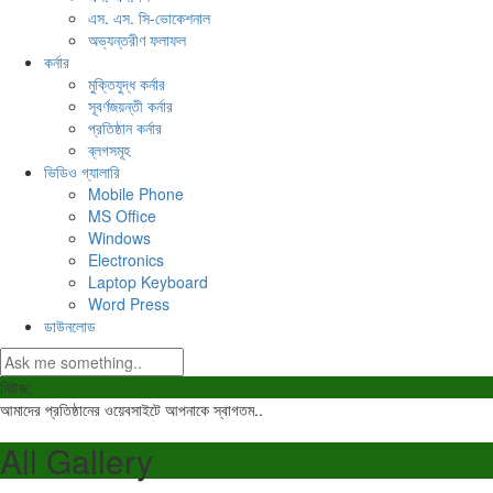
এস. এস. সি-ভোকেশনাল
অভ্যন্তরীণ ফলাফল
কর্নার
মুক্তিযুদ্ধ কর্নার
সূবর্ণজয়ন্তী কর্নার
প্রতিষ্ঠান কর্নার
ব্লগসমূহ
ভিডিও গ্যালারি
Mobile Phone
MS Office
Windows
Electronics
Laptop Keyboard
Word Press
ডাউনলোড
নিউজ:
আমাদের প্রতিষ্ঠানের ওয়েবসাইটে আপনাকে স্বাগতম..
All Gallery