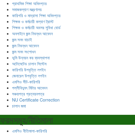
প্রাথমিক শিক্ষা অধিদপ্তর
সমাজকল্যাণ মন্ত্রণালয়
কারিগরি ও মাদ্রাসা শিক্ষা অধিদপ্তর
শিক্ষক ও কর্মচারী কল্যাণ ট্রাস্ট
শিক্ষক ও কর্মচারী অবসর সুবিধা বোর্ড
অনলাইনে জন্ম নিবন্ধন আবেদন
জন্ম সনদ যাচাই
জন্ম নিবন্ধন আবেদন
জন্ম সনদ সংশোধন
ভূমি উন্নয়ন কর ব্যবস্থাপনা
অটোমেটেড চালান সিস্টেম
কারিগরি উপবৃত্তি লগইন
জেনারেল উপবৃত্তি লগইন
এমপিও সীট-কারিগরি
পল্লীবিদ্যুৎ মিটার আবেদন
সঞ্চয়পত্র প্রত্যয়নপত্র
NU Certificate Correction
চালান জমা
ফরমসমূহ/নীতিমালা
এমপিও নীতিমালা-কারিগরি