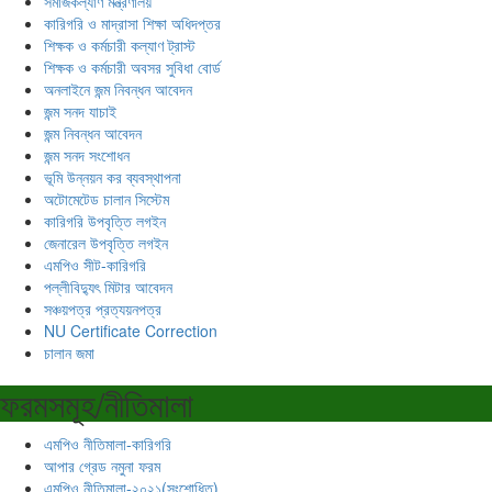
সমাজকল্যাণ মন্ত্রণালয়
কারিগরি ও মাদ্রাসা শিক্ষা অধিদপ্তর
শিক্ষক ও কর্মচারী কল্যাণ ট্রাস্ট
শিক্ষক ও কর্মচারী অবসর সুবিধা বোর্ড
অনলাইনে জন্ম নিবন্ধন আবেদন
জন্ম সনদ যাচাই
জন্ম নিবন্ধন আবেদন
জন্ম সনদ সংশোধন
ভূমি উন্নয়ন কর ব্যবস্থাপনা
অটোমেটেড চালান সিস্টেম
কারিগরি উপবৃত্তি লগইন
জেনারেল উপবৃত্তি লগইন
এমপিও সীট-কারিগরি
পল্লীবিদ্যুৎ মিটার আবেদন
সঞ্চয়পত্র প্রত্যয়নপত্র
NU Certificate Correction
চালান জমা
ফরমসমূহ/নীতিমালা
এমপিও নীতিমালা-কারিগরি
আপার গ্রেড নমুনা ফরম
এমপিও নীতিমালা-২০২১(সংশোধিত)