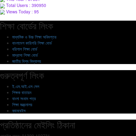
Total Users : 390950
Views Today : 95
শিক্ষা বোর্ডের লিংক
মাধ্যমিক ও উচ্চ শিক্ষা অধিদপ্তর
বাংলাদেশ কারিগরি শিক্ষা বোর্ড
বরিশাল শিক্ষা বোর্ড
মাদ্রাসা শিক্ষা বোর্ড
জাতীয় বিশ্ব বিদ্যালয়
গুরুত্বপূর্ণ লিংক
ই.এম.আই.এস সেল
শিক্ষক বাতায়ন
বাংলা সংবাদ পত্র
শিক্ষা মন্ত্রনালয়
ব্যানবেইস
প্রতিষ্ঠানের মেইলিং ঠিকানা
মোবাইল নম্বর: 01309-102731