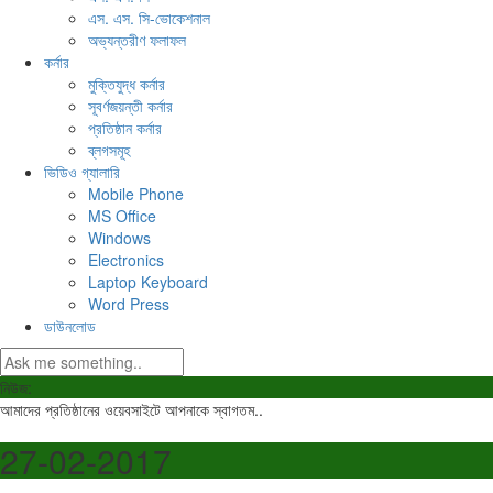
এস. এস. সি-ভোকেশনাল
অভ্যন্তরীণ ফলাফল
কর্নার
মুক্তিযুদ্ধ কর্নার
সূবর্ণজয়ন্তী কর্নার
প্রতিষ্ঠান কর্নার
ব্লগসমূহ
ভিডিও গ্যালারি
Mobile Phone
MS Office
Windows
Electronics
Laptop Keyboard
Word Press
ডাউনলোড
নিউজ:
আমাদের প্রতিষ্ঠানের ওয়েবসাইটে আপনাকে স্বাগতম..
27-02-2017