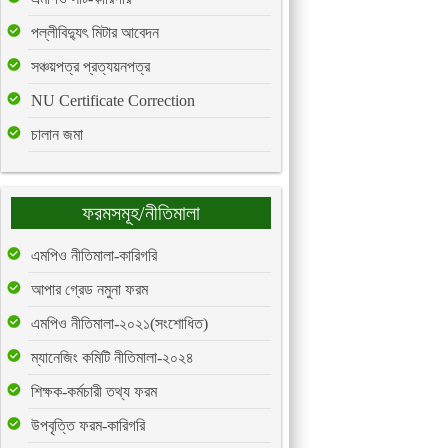
পল্লীবিদ্যুৎ মিটার আবেদন
সঞ্চয়পত্র প্রত্যয়নপত্র
NU Certificate Correction
চালান জমা
ফরমসমূহ/নীতিমালা
এমপিও নীতিমালা-কারিগরি
আপার গ্রেড নমুনা ফরম
এমপিও নীতিমালা-২০২১(সংশোধিত)
ম্যানেজিং কমিটি নীতিমালা-২০২৪
শিক্ষক-কর্মচারী তথ্য ফরম
উপবৃত্তি ফরম-কারিগরি