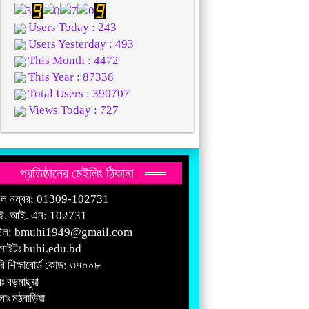
Users Today : 243
Users Yesterday : 493
This Month : 4472
This Year : 87338
Total Users : 390707
Views Today : 727
প্রতিষ্ঠানের মেইলিং ঠিকানা
ইল নম্বর: 01309-102731
ই. আই. এন: 102731
ইল:
bmuhi1949@gmail.com
সাইটঃ
buhi.edu.bd
রি শিক্ষাবোর্ড কোড: ৩৭০০৮
ঃ বড়মাছুয়া
াঃ মঠবাড়িয়া