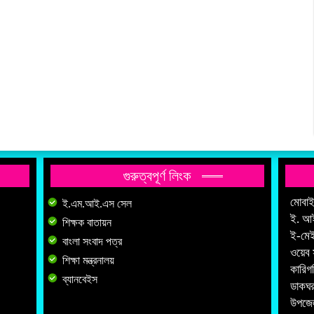
গুরুত্বপূর্ণ লিংক
মোবা
ই.এম.আই.এস সেল
ই. আ
শিক্ষক বাতায়ন
ই-মে
বাংলা সংবাদ পত্র
ওয়েব 
শিক্ষা মন্ত্রনালয়
কারিগ
ব্যানবেইস
ডাকঘর
উপজেল