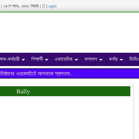
ব্দ | ২৫শে সফর, ১৪৪৮ হিজরি
|
Login
ক্ষক-কর্মচারী
শিক্ষার্থী
একাডেমিক
ফলাফল
কর্নার
ভিডিও
ানের ওয়েবসাইটে আপনাকে স্বাগতম..
Rally