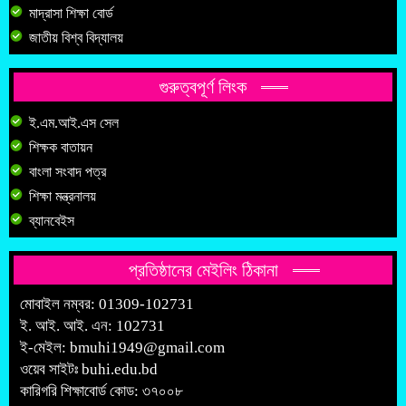
মাদ্রাসা শিক্ষা বোর্ড
জাতীয় বিশ্ব বিদ্যালয়
গুরুত্বপূর্ণ লিংক
ই.এম.আই.এস সেল
শিক্ষক বাতায়ন
বাংলা সংবাদ পত্র
শিক্ষা মন্ত্রনালয়
ব্যানবেইস
প্রতিষ্ঠানের মেইলিং ঠিকানা
মোবাইল নম্বর: 01309-102731
ই. আই. আই. এন: 102731
ই-মেইল:
bmuhi1949@gmail.com
ওয়েব সাইটঃ
buhi.edu.bd
কারিগরি শিক্ষাবোর্ড কোড: ৩৭০০৮