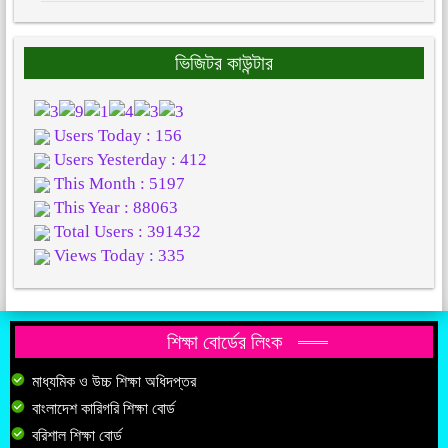
ভিজিটর কাউন্টার
Users Today : 156
Users Yesterday : 412
This Month : 5197
This Year : 88063
Total Users : 391432
Views Today : 335
শিক্ষা বোর্ডের লিংক
মাধ্যমিক ও উচ্চ শিক্ষা অধিদপ্তর
বাংলাদেশ কারিগরি শিক্ষা বোর্ড
বরিশাল শিক্ষা বোর্ড