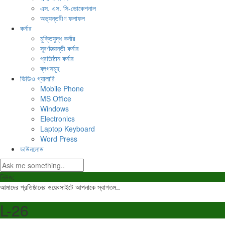
এস. এস. সি-ভোকেশনাল
অভ্যন্তরীণ ফলাফল
কর্নার
মুক্তিযুদ্ধ কর্নার
সূবর্ণজয়ন্তী কর্নার
প্রতিষ্ঠান কর্নার
ব্লগসমূহ
ভিডিও গ্যালারি
Mobile Phone
MS Office
Windows
Electronics
Laptop Keyboard
Word Press
ডাউনলোড
নিউজ:
আমাদের প্রতিষ্ঠানের ওয়েবসাইটে আপনাকে স্বাগতম..
L-26