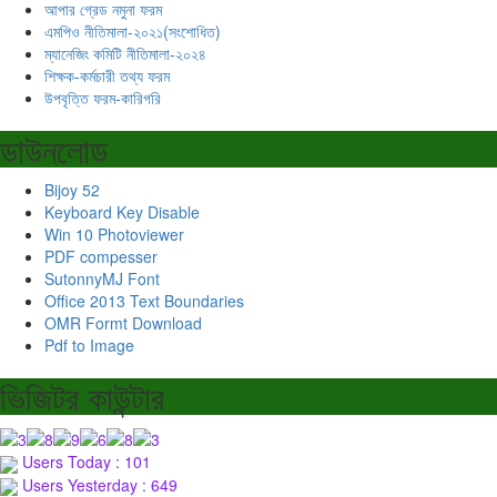
আপার গ্রেড নমুনা ফরম
এমপিও নীতিমালা-২০২১(সংশোধিত)
ম্যানেজিং কমিটি নীতিমালা-২০২৪
শিক্ষক-কর্মচারী তথ্য ফরম
উপবৃত্তি ফরম-কারিগরি
ডাউনলোড
Bijoy 52
Keyboard Key Disable
Win 10 Photoviewer
PDF compesser
SutonnyMJ Font
Office 2013 Text Boundaries
OMR Formt Download
Pdf to Image
ভিজিটর কাউন্টার
Users Today : 101
Users Yesterday : 649