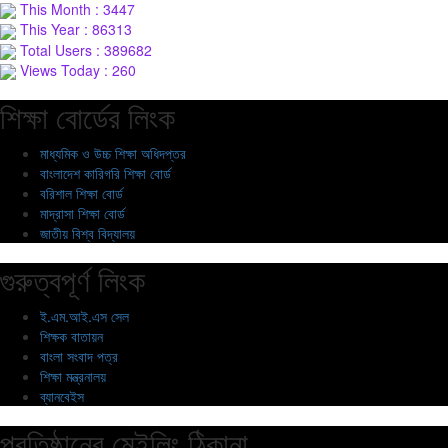
This Month : 3447
This Year : 86313
Total Users : 389682
Views Today : 260
শিক্ষা বোর্ডের লিংক
মাধ্যমিক ও উচ্চ শিক্ষা অধিদপ্তর
বাংলাদেশ কারিগরি শিক্ষা বোর্ড
বরিশাল শিক্ষা বোর্ড
মাদ্রাসা শিক্ষা বোর্ড
জাতীয় বিশ্ব বিদ্যালয়
গুরুত্বপূর্ণ লিংক
ই.এম.আই.এস সেল
শিক্ষক বাতায়ন
বাংলা সংবাদ পত্র
শিক্ষা মন্ত্রনালয়
ব্যানবেইস
প্রতিষ্ঠানের মেইলিং ঠিকানা