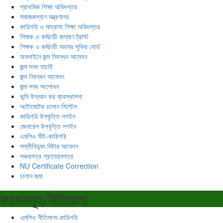
প্রাথমিক শিক্ষা অধিদপ্তর
সমাজকল্যাণ মন্ত্রণালয়
কারিগরি ও মাদ্রাসা শিক্ষা অধিদপ্তর
শিক্ষক ও কর্মচারী কল্যাণ ট্রাস্ট
শিক্ষক ও কর্মচারী অবসর সুবিধা বোর্ড
অনলাইনে জন্ম নিবন্ধন আবেদন
জন্ম সনদ যাচাই
জন্ম নিবন্ধন আবেদন
জন্ম সনদ সংশোধন
ভূমি উন্নয়ন কর ব্যবস্থাপনা
অটোমেটেড চালান সিস্টেম
কারিগরি উপবৃত্তি লগইন
জেনারেল উপবৃত্তি লগইন
এমপিও সীট-কারিগরি
পল্লীবিদ্যুৎ মিটার আবেদন
সঞ্চয়পত্র প্রত্যয়নপত্র
NU Certificate Correction
চালান জমা
ফরমসমূহ/নীতিমালা
এমপিও নীতিমালা-কারিগরি