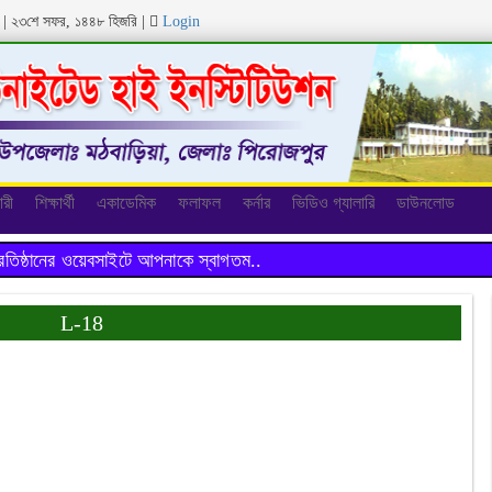
ব্দ | ২৩শে সফর, ১৪৪৮ হিজরি
|
Login
ারী
শিক্ষার্থী
একাডেমিক
ফলাফল
কর্নার
ভিডিও গ্যালারি
ডাউনলোড
ানের ওয়েবসাইটে আপনাকে স্বাগতম..
L-18