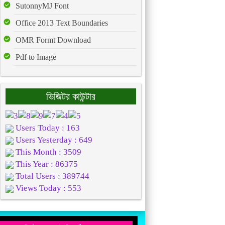
SutonnyMJ Font
Office 2013 Text Boundaries
OMR Formt Download
Pdf to Image
ভিজিটর কাউন্টার
Users Today : 163
Users Yesterday : 649
This Month : 3509
This Year : 86375
Total Users : 389744
Views Today : 553