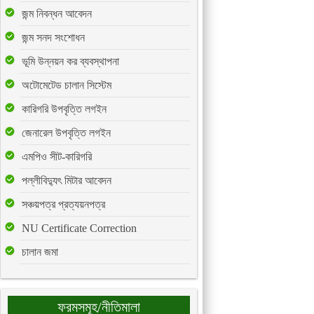
জন্ম নিবন্ধন আবেদন
জন্ম সনদ সংশোধন
ভূমি উন্নয়ন কর ব্যবস্থাপনা
অটোমেটেড চালান সিস্টেম
কারিগরি উপবৃত্তি লগইন
জেনারেল উপবৃত্তি লগইন
এমপিও সীট-কারিগরি
পল্লীবিদ্যুৎ মিটার আবেদন
সঞ্চয়পত্র প্রত্যয়নপত্র
NU Certificate Correction
চালান জমা
ফরমসমূহ/নীতিমালা