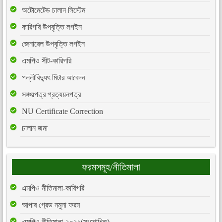
অটোমেটেড চালান সিস্টেম
কারিগরি উপবৃত্তি লগইন
জেনারেল উপবৃত্তি লগইন
এমপিও সীট-কারিগরি
পল্লীবিদ্যুৎ মিটার আবেদন
সঞ্চয়পত্র প্রত্যয়নপত্র
NU Certificate Correction
চালান জমা
ফরমসমূহ/নীতিমালা
এমপিও নীতিমালা-কারিগরি
আপার গ্রেড নমুনা ফরম
এমপিও নীতিমালা-২০২১(সংশোধিত)