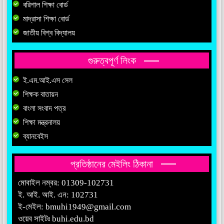
বরিশাল শিক্ষা বোর্ড
মাদ্রাসা শিক্ষা বোর্ড
জাতীয় বিশ্ব বিদ্যালয়
গুরুত্বপূর্ণ লিংক
ই.এম.আই.এস সেল
শিক্ষক বাতায়ন
বাংলা সংবাদ পত্র
শিক্ষা মন্ত্রনালয়
ব্যানবেইস
প্রতিষ্ঠানের মেইলিং ঠিকানা
মোবাইল নম্বর: 01309-102731
ই. আই. আই. এন: 102731
ই-মেইল:
bmuhi1949@gmail.com
ওয়েব সাইটঃ
buhi.edu.bd