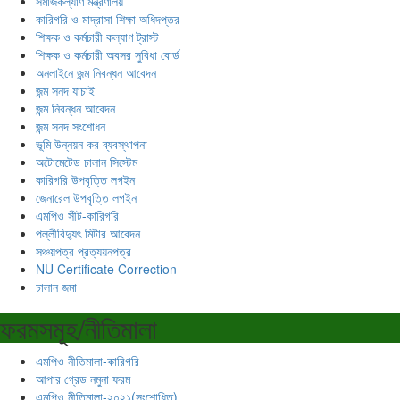
সমাজকল্যাণ মন্ত্রণালয়
কারিগরি ও মাদ্রাসা শিক্ষা অধিদপ্তর
শিক্ষক ও কর্মচারী কল্যাণ ট্রাস্ট
শিক্ষক ও কর্মচারী অবসর সুবিধা বোর্ড
অনলাইনে জন্ম নিবন্ধন আবেদন
জন্ম সনদ যাচাই
জন্ম নিবন্ধন আবেদন
জন্ম সনদ সংশোধন
ভূমি উন্নয়ন কর ব্যবস্থাপনা
অটোমেটেড চালান সিস্টেম
কারিগরি উপবৃত্তি লগইন
জেনারেল উপবৃত্তি লগইন
এমপিও সীট-কারিগরি
পল্লীবিদ্যুৎ মিটার আবেদন
সঞ্চয়পত্র প্রত্যয়নপত্র
NU Certificate Correction
চালান জমা
ফরমসমূহ/নীতিমালা
এমপিও নীতিমালা-কারিগরি
আপার গ্রেড নমুনা ফরম
এমপিও নীতিমালা-২০২১(সংশোধিত)