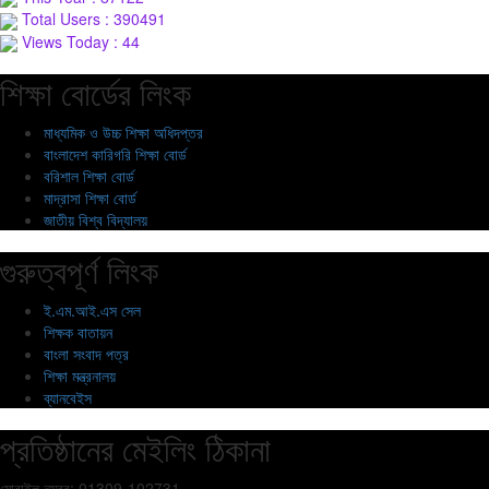
Total Users : 390491
Views Today : 44
শিক্ষা বোর্ডের লিংক
মাধ্যমিক ও উচ্চ শিক্ষা অধিদপ্তর
বাংলাদেশ কারিগরি শিক্ষা বোর্ড
বরিশাল শিক্ষা বোর্ড
মাদ্রাসা শিক্ষা বোর্ড
জাতীয় বিশ্ব বিদ্যালয়
গুরুত্বপূর্ণ লিংক
ই.এম.আই.এস সেল
শিক্ষক বাতায়ন
বাংলা সংবাদ পত্র
শিক্ষা মন্ত্রনালয়
ব্যানবেইস
প্রতিষ্ঠানের মেইলিং ঠিকানা
মোবাইল নম্বর: 01309-102731