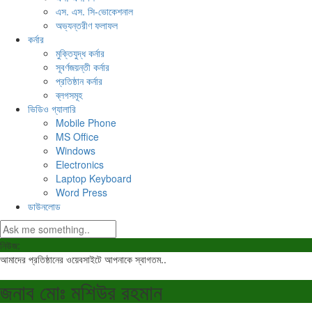
এস. এস. সি-ভোকেশনাল
অভ্যন্তরীণ ফলাফল
কর্নার
মুক্তিযুদ্ধ কর্নার
সূবর্ণজয়ন্তী কর্নার
প্রতিষ্ঠান কর্নার
ব্লগসমূহ
ভিডিও গ্যালারি
Mobile Phone
MS Office
Windows
Electronics
Laptop Keyboard
Word Press
ডাউনলোড
নিউজ:
আমাদের প্রতিষ্ঠানের ওয়েবসাইটে আপনাকে স্বাগতম..
জনাব মোঃ মশিউর রহমান