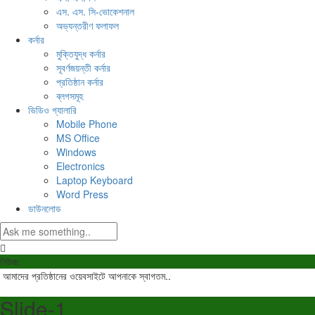
এস. এস. সি-ভোকেশনাল
অভ্যন্তরীণ ফলাফল
কর্নার
মুক্তিযুদ্ধ কর্নার
সূবর্ণজয়ন্তী কর্নার
প্রতিষ্ঠান কর্নার
ব্লগসমূহ
ভিডিও গ্যালারি
Mobile Phone
MS Office
Windows
Electronics
Laptop Keyboard
Word Press
ডাউনলোড
নিউজ:
আমাদের প্রতিষ্ঠানের ওয়েবসাইটে আপনাকে স্বাগতম..
Slide-1