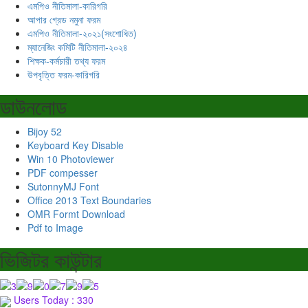
এমপিও নীতিমালা-কারিগরি
আপার গ্রেড নমুনা ফরম
এমপিও নীতিমালা-২০২১(সংশোধিত)
ম্যানেজিং কমিটি নীতিমালা-২০২৪
শিক্ষক-কর্মচারী তথ্য ফরম
উপবৃত্তি ফরম-কারিগরি
ডাউনলোড
Bijoy 52
Keyboard Key Disable
Win 10 Photoviewer
PDF compesser
SutonnyMJ Font
Office 2013 Text Boundaries
OMR Formt Download
Pdf to Image
ভিজিটর কাউন্টার
Users Today : 330