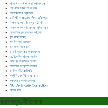
মাধ্যমিক ও উচ্চ শিক্ষা অধিদপ্তর
প্রাথমিক শিক্ষা অধিদপ্তর
সমাজকল্যাণ মন্ত্রণালয়
কারিগরি ও মাদ্রাসা শিক্ষা অধিদপ্তর
শিক্ষক ও কর্মচারী কল্যাণ ট্রাস্ট
শিক্ষক ও কর্মচারী অবসর সুবিধা বোর্ড
অনলাইনে জন্ম নিবন্ধন আবেদন
জন্ম সনদ যাচাই
জন্ম নিবন্ধন আবেদন
জন্ম সনদ সংশোধন
ভূমি উন্নয়ন কর ব্যবস্থাপনা
অটোমেটেড চালান সিস্টেম
কারিগরি উপবৃত্তি লগইন
জেনারেল উপবৃত্তি লগইন
এমপিও সীট-কারিগরি
পল্লীবিদ্যুৎ মিটার আবেদন
সঞ্চয়পত্র প্রত্যয়নপত্র
NU Certificate Correction
চালান জমা
ফরমসমূহ/নীতিমালা