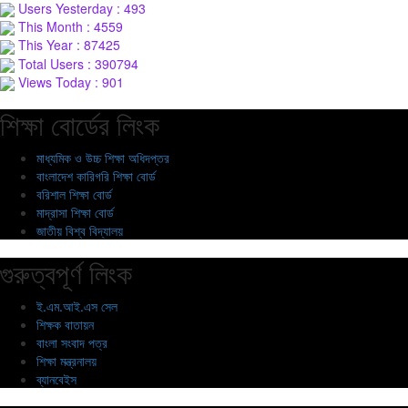
Users Yesterday : 493
This Month : 4559
This Year : 87425
Total Users : 390794
Views Today : 901
শিক্ষা বোর্ডের লিংক
মাধ্যমিক ও উচ্চ শিক্ষা অধিদপ্তর
বাংলাদেশ কারিগরি শিক্ষা বোর্ড
বরিশাল শিক্ষা বোর্ড
মাদ্রাসা শিক্ষা বোর্ড
জাতীয় বিশ্ব বিদ্যালয়
গুরুত্বপূর্ণ লিংক
ই.এম.আই.এস সেল
শিক্ষক বাতায়ন
বাংলা সংবাদ পত্র
শিক্ষা মন্ত্রনালয়
ব্যানবেইস