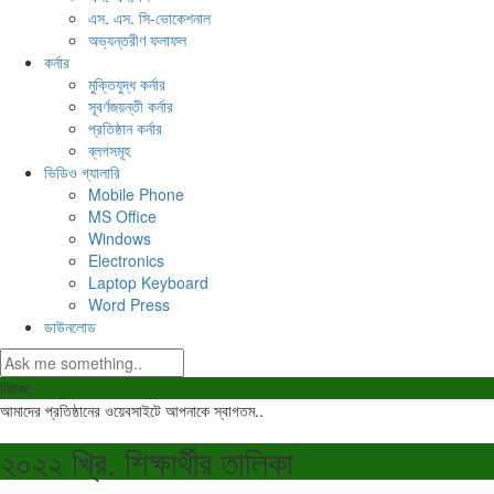
এস. এস. সি-ভোকেশনাল
অভ্যন্তরীণ ফলাফল
কর্নার
মুক্তিযুদ্ধ কর্নার
সূবর্ণজয়ন্তী কর্নার
প্রতিষ্ঠান কর্নার
ব্লগসমূহ
ভিডিও গ্যালারি
Mobile Phone
MS Office
Windows
Electronics
Laptop Keyboard
Word Press
ডাউনলোড
নিউজ:
আমাদের প্রতিষ্ঠানের ওয়েবসাইটে আপনাকে স্বাগতম..
২০২২ খ্রি. শিক্ষার্থীর তালিকা