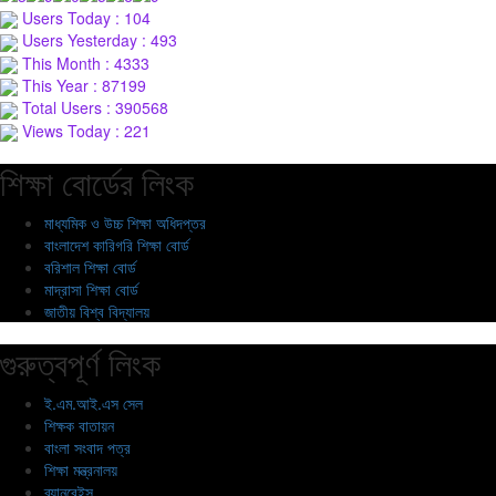
Users Today : 104
Users Yesterday : 493
This Month : 4333
This Year : 87199
Total Users : 390568
Views Today : 221
শিক্ষা বোর্ডের লিংক
মাধ্যমিক ও উচ্চ শিক্ষা অধিদপ্তর
বাংলাদেশ কারিগরি শিক্ষা বোর্ড
বরিশাল শিক্ষা বোর্ড
মাদ্রাসা শিক্ষা বোর্ড
জাতীয় বিশ্ব বিদ্যালয়
গুরুত্বপূর্ণ লিংক
ই.এম.আই.এস সেল
শিক্ষক বাতায়ন
বাংলা সংবাদ পত্র
শিক্ষা মন্ত্রনালয়
ব্যানবেইস