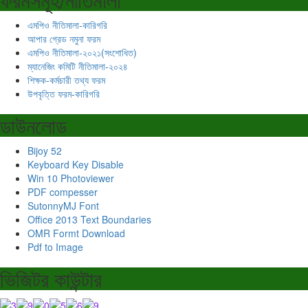
এমপিও নীতিমালা-কারিগরি
আপার গ্রেড নমুনা ফরম
এমপিও নীতিমালা-২০২১(সংশোধিত)
ম্যানেজিং কমিটি নীতিমালা-২০২৪
শিক্ষক-কর্মচারী তথ্য ফরম
উপবৃত্তি ফরম-কারিগরি
ডাউনলোড
Bijoy 52
Keyboard Key Disable
Win 10 Photoviewer
PDF compesser
SutonnyMJ Font
Office 2013 Text Boundaries
OMR Formt Download
Pdf to Image
ভিজিটর কাউন্টার