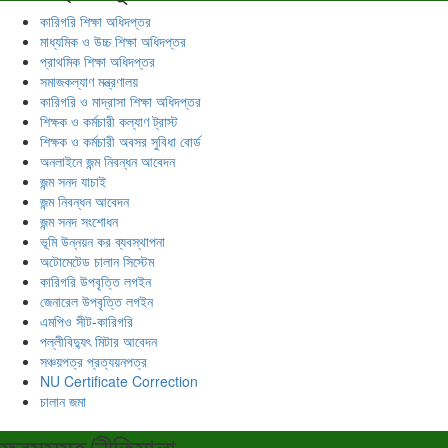
কারিগরি শিক্ষা অধিদপ্তর
মাধ্যমিক ও উচ্চ শিক্ষা অধিদপ্তর
প্রাথমিক শিক্ষা অধিদপ্তর
সমাজকল্যাণ মন্ত্রণালয়
কারিগরি ও মাদ্রাসা শিক্ষা অধিদপ্তর
শিক্ষক ও কর্মচারী কল্যাণ ট্রাস্ট
শিক্ষক ও কর্মচারী অবসর সুবিধা বোর্ড
অনলাইনে জন্ম নিবন্ধন আবেদন
জন্ম সনদ যাচাই
জন্ম নিবন্ধন আবেদন
জন্ম সনদ সংশোধন
ভূমি উন্নয়ন কর ব্যবস্থাপনা
অটোমেটেড চালান সিস্টেম
কারিগরি উপবৃত্তি লগইন
জেনারেল উপবৃত্তি লগইন
এমপিও সীট-কারিগরি
পল্লীবিদ্যুৎ মিটার আবেদন
সঞ্চয়পত্র প্রত্যয়নপত্র
NU Certificate Correction
চালান জমা
ফরমসমূহ/নীতিমালা