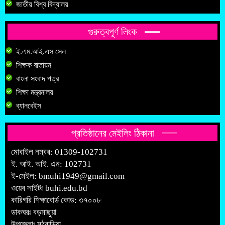
জাতীয় বিশ্ব বিদ্যালয়
গুরুত্বপূর্ণ লিংক
ই.এম.আই.এস সেল
শিক্ষক বাতায়ন
বাংলা সংবাদ পত্র
শিক্ষা মন্ত্রনালয়
ব্যানবেইস
প্রতিষ্ঠানের মেইলিং ঠিকানা
মোবাইল নম্বর: 01309-102731
ই. আই. আই. এন: 102731
ই-মেইল:
bmuhi1949@gmail.com
ওয়েব সাইটঃ
buhi.edu.bd
কারিগরি শিক্ষাবোর্ড কোড: ৩৭০০৮
ডাকঘরঃ বড়মাছুয়া
উপজেলাঃ মঠবাড়িয়া