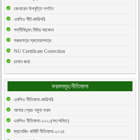
জেনারেল উপবৃত্তি লগইন
এমপিও সীট-কারিগরি
পল্লীবিদ্যুৎ মিটার আবেদন
সঞ্চয়পত্র প্রত্যয়নপত্র
NU Certificate Correction
চালান জমা
ফরমসমূহ/নীতিমালা
এমপিও নীতিমালা-কারিগরি
আপার গ্রেড নমুনা ফরম
এমপিও নীতিমালা-২০২১(সংশোধিত)
ম্যানেজিং কমিটি নীতিমালা-২০২৪