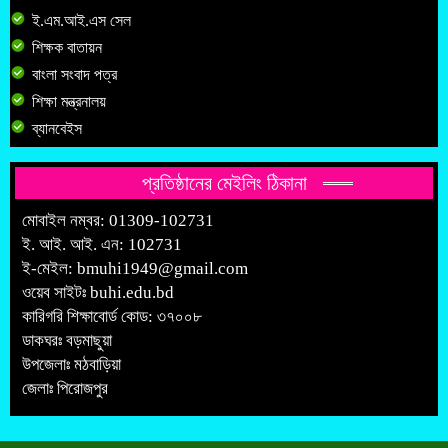
ই.এম.আই.এস সেল
শিক্ষক বাতায়ন
বাংলা সংবাদ পত্র
শিক্ষা মন্ত্রনালয়
ব্যানবেইস
প্রতিষ্ঠানের মেইলিং ঠিকানা
মোবাইল নম্বর: 01309-102731
ই. আই. আই. এন: 102731
ই-মেইল:
bmuhi1949@gmail.com
ওয়েব সাইটঃ
buhi.edu.bd
কারিগরি শিক্ষাবোর্ড কোড: ৩৭০০৮
ডাকঘরঃ বড়মাছুয়া
উপজেলাঃ মঠবাড়িয়া
জেলাঃ পিরোজপুর