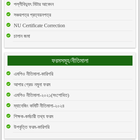
পল্লীবিদ্যুৎ মিটার আবেদন
সঞ্চয়পত্র প্রত্যয়নপত্র
NU Certificate Correction
চালান জমা
ফরমসমূহ/নীতিমালা
এমপিও নীতিমালা-কারিগরি
আপার গ্রেড নমুনা ফরম
এমপিও নীতিমালা-২০২১(সংশোধিত)
ম্যানেজিং কমিটি নীতিমালা-২০২৪
শিক্ষক-কর্মচারী তথ্য ফরম
উপবৃত্তি ফরম-কারিগরি