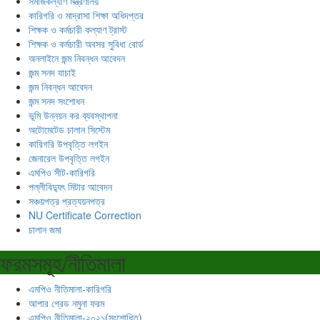
সমাজকল্যাণ মন্ত্রণালয়
কারিগরি ও মাদ্রাসা শিক্ষা অধিদপ্তর
শিক্ষক ও কর্মচারী কল্যাণ ট্রাস্ট
শিক্ষক ও কর্মচারী অবসর সুবিধা বোর্ড
অনলাইনে জন্ম নিবন্ধন আবেদন
জন্ম সনদ যাচাই
জন্ম নিবন্ধন আবেদন
জন্ম সনদ সংশোধন
ভূমি উন্নয়ন কর ব্যবস্থাপনা
অটোমেটেড চালান সিস্টেম
কারিগরি উপবৃত্তি লগইন
জেনারেল উপবৃত্তি লগইন
এমপিও সীট-কারিগরি
পল্লীবিদ্যুৎ মিটার আবেদন
সঞ্চয়পত্র প্রত্যয়নপত্র
NU Certificate Correction
চালান জমা
ফরমসমূহ/নীতিমালা
এমপিও নীতিমালা-কারিগরি
আপার গ্রেড নমুনা ফরম
এমপিও নীতিমালা-২০২১(সংশোধিত)