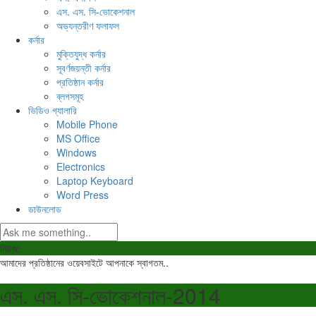
এস. এস. সি-ভোকেশনাল
অভ্যন্তরীণ ফলাফল
কর্নার
মুক্তিযুদ্ধ কর্নার
সূবর্ণজয়ন্তী কর্নার
প্রতিষ্ঠান কর্নার
ব্লগসমূহ
ভিডিও গ্যালারি
Mobile Phone
MS Office
Windows
Electronics
Laptop Keyboard
Word Press
ডাউনলোড
নিউজ:
আমাদের প্রতিষ্ঠানের ওয়েবসাইটে আপনাকে স্বাগতম..
এস. এস. সি-ভোকেশনাল-2014