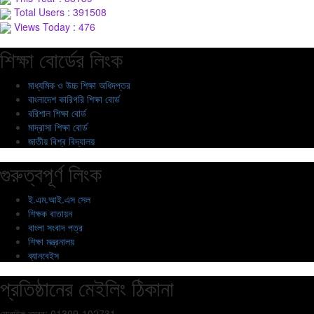
Total Users : 391508
Views Today : 476
শিক্ষা বোর্ডের লিংক
মাধ্যমিক ও উচ্চ শিক্ষা অধিদপ্তর
বাংলাদেশ কারিগরি শিক্ষা বোর্ড
বরিশাল শিক্ষা বোর্ড
মাদ্রাসা শিক্ষা বোর্ড
জাতীয় বিশ্ব বিদ্যালয়
গুরুত্বপূর্ণ লিংক
ই.এম.আই.এস সেল
শিক্ষক বাতায়ন
বাংলা সংবাদ পত্র
শিক্ষা মন্ত্রনালয়
ব্যানবেইস
প্রতিষ্ঠানের মেইলিং ঠিকানা
মোবাইল নম্বর: 01309-102731