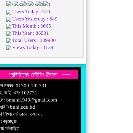
Users Today : 319
Users Yesterday : 649
This Month : 3665
This Year : 86531
Total Users : 389900
Views Today : 1134
প্রতিষ্ঠানের মেইলিং ঠিকানা
ইল নম্বর: 01309-102731
ই. আই. এন: 102731
ইল:
bmuhi1949@gmail.com
সাইটঃ
buhi.edu.bd
রি শিক্ষাবোর্ড কোড: ৩৭০০৮
ঃ বড়মাছুয়া
াঃ মঠবাড়িয়া