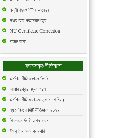
পল্লীবিদ্যুৎ মিটার আবেদন
সঞ্চয়পত্র প্রত্যয়নপত্র
NU Certificate Correction
চালান জমা
ফরমসমূহ/নীতিমালা
এমপিও নীতিমালা-কারিগরি
আপার গ্রেড নমুনা ফরম
এমপিও নীতিমালা-২০২১(সংশোধিত)
ম্যানেজিং কমিটি নীতিমালা-২০২৪
শিক্ষক-কর্মচারী তথ্য ফরম
উপবৃত্তি ফরম-কারিগরি