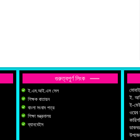
গুরুত্বপূর্ণ লিংক
মোবা
ই.এম.আই.এস সেল
ই. আ
শিক্ষক বাতায়ন
ই-মে
বাংলা সংবাদ পত্র
ওয়েব 
শিক্ষা মন্ত্রনালয়
কারিগ
ব্যানবেইস
ডাকঘর
উপজেল