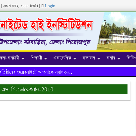
ব্দ | ২৪শে সফর, ১৪৪৮ হিজরি
|
Login
ক্ষক-কর্মচারী
শিক্ষার্থী
একাডেমিক
ফলাফল
কর্নার
ভিডিও
ঠানের ওয়েবসাইটে আপনাকে স্বাগতম..
 এস. সি-ভোকেশনাল-2010