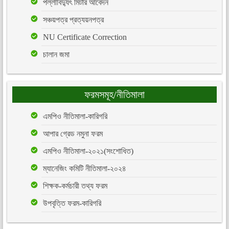
পল্লীবিদ্যুৎ মিটার আবেদন
সঞ্চয়পত্র প্রত্যয়নপত্র
NU Certificate Correction
চালান জমা
ফরমসমূহ/নীতিমালা
এমপিও নীতিমালা-কারিগরি
আপার গ্রেড নমুনা ফরম
এমপিও নীতিমালা-২০২১(সংশোধিত)
ম্যানেজিং কমিটি নীতিমালা-২০২৪
শিক্ষক-কর্মচারী তথ্য ফরম
উপবৃত্তি ফরম-কারিগরি