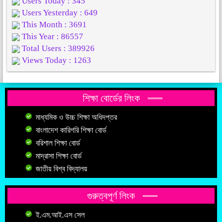
Users Today : 345
Users Yesterday : 649
This Month : 3691
This Year : 86557
Total Users : 389926
Views Today : 1263
শিক্ষা বোর্ডের লিংক
মাধ্যমিক ও উচ্চ শিক্ষা অধিদপ্তর
বাংলাদেশ কারিগরি শিক্ষা বোর্ড
বরিশাল শিক্ষা বোর্ড
মাদ্রাসা শিক্ষা বোর্ড
জাতীয় বিশ্ব বিদ্যালয়
গুরুত্বপূর্ণ লিংক
ই.এম.আই.এস সেল