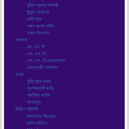
বৃত্তি প্রাপ্ত শিক্ষার্থী
ষ্টুডেন্ট কেবিনেট
ভর্তি তথ্য
সকল ক্লাস রুটিন
সকল সিলেবাস
ফলাফল
জে. এস. সি
এস. এস. সি
এস. এস. সি-ভোকেশনাল
অভ্যন্তরীণ ফলাফল
কর্নার
মুক্তিযুদ্ধ কর্নার
সূবর্ণজয়ন্তী কর্নার
প্রতিষ্ঠান কর্নার
ব্লগসমূহ
ভিডিও গ্যালারি
Mobile Phone
MS Office