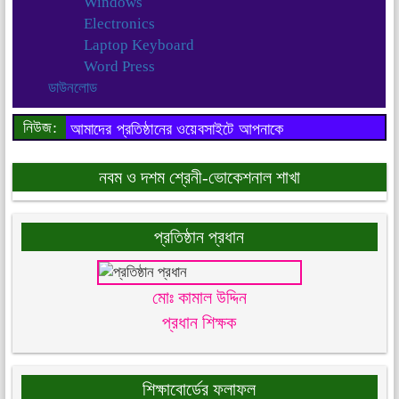
Windows
Electronics
Laptop Keyboard
Word Press
ডাউনলোড
নিউজ:
আমাদের প্রতিষ্ঠানের ওয়েবসাইটে আপনাকে
স্বাগতম..
নবম ও দশম শ্রেনী-ভোকেশনাল শাখা
প্রতিষ্ঠান প্রধান
মোঃ কামাল উদ্দিন
প্রধান শিক্ষক
শিক্ষাবোর্ডের ফলাফল