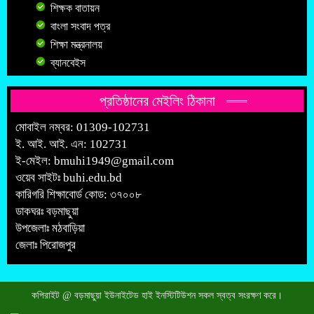
শিক্ষক বাতায়ন
বাংলা সংবাদ পত্র
শিক্ষা মন্ত্রনালয়
ব্যানবেইস
প্রতিষ্ঠানের মেইলিং ঠিকানা
মোবাইল নম্বর: 01309-102731
ই. আই. আই. এন: 102731
ই-মেইল:
bmuhi1949@gmail.com
ওয়েব সাইটঃ
buhi.edu.bd
কারিগরি শিক্ষাবোর্ড কোড: ৩৭০০৮
ডাকঘরঃ বড়মাছুয়া
উপজেলাঃ মঠবাড়িয়া
জেলাঃ পিরোজপুর
কপিরাইট @ বড়মাছুয়া ইউনাইটেড হাই ইনস্টিটিউশন সকল স্বত্ব সংরক্ষণ করে।