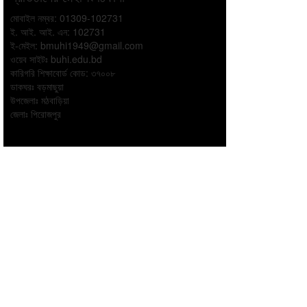
মোবাইল নম্বর: 01309-102731
ই. আই. আই. এন: 102731
ই-মেইল:
bmuhi1949@gmail.com
ওয়েব সাইটঃ
buhi.edu.bd
কারিগরি শিক্ষাবোর্ড কোড: ৩৭০০৮
ডাকঘরঃ বড়মাছুয়া
উপজেলাঃ মঠবাড়িয়া
জেলাঃ পিরোজপুর