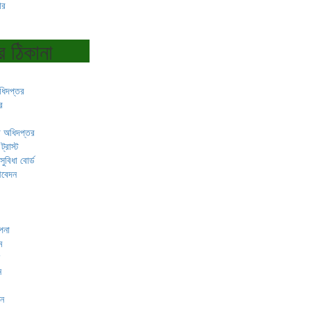
ার
র ঠিকানা
অধিদপ্তর
র
ষা অধিদপ্তর
ট্রাস্ট
ুবিধা বোর্ড
আবেদন
াপনা
ম
ন
দন