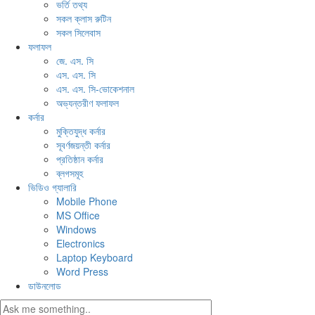
ভর্তি তথ্য
সকল ক্লাস রুটিন
সকল সিলেবাস
ফলাফল
জে. এস. সি
এস. এস. সি
এস. এস. সি-ভোকেশনাল
অভ্যন্তরীণ ফলাফল
কর্নার
মুক্তিযুদ্ধ কর্নার
সূবর্ণজয়ন্তী কর্নার
প্রতিষ্ঠান কর্নার
ব্লগসমূহ
ভিডিও গ্যালারি
Mobile Phone
MS Office
Windows
Electronics
Laptop Keyboard
Word Press
ডাউনলোড