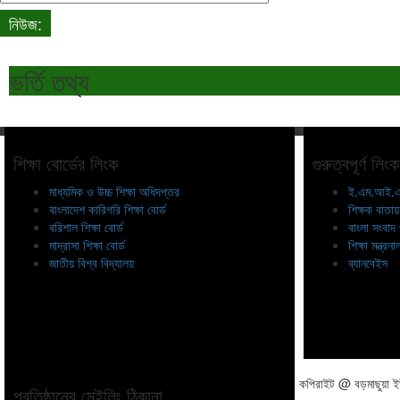
নিউজ:
আমাদের প্রতিষ্ঠানের ওয়েবসাইটে আপনাকে স্বাগতম..
ভর্তি তথ্য
শিক্ষা বোর্ডের লিংক
গুরুত্বপূর্ণ লিংক
মাধ্যমিক ও উচ্চ শিক্ষা অধিদপ্তর
ই.এম.আই.এ
বাংলাদেশ কারিগরি শিক্ষা বোর্ড
শিক্ষক বাতা
বরিশাল শিক্ষা বোর্ড
বাংলা সংবাদ
মাদ্রাসা শিক্ষা বোর্ড
শিক্ষা মন্ত্রন
জাতীয় বিশ্ব বিদ্যালয়
ব্যানবেইস
কপিরাইট @ বড়মাছুয়া ইউ
প্রতিষ্ঠানের মেইলিং ঠিকানা