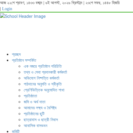
আজ ২২শে শ্রাবণ, ১৪৩৩ বঙ্গাব্দ | ৬ই আগস্ট, ২০২৬ খ্রিস্টাব্দ | ২৩শে সফর, ১৪৪৮ হিজরি
|
Login
প্রচ্ছদ
প্রতিষ্ঠান সম্পর্কিত
এক নজরে প্রতিষ্ঠান পরিচিতি
তথ্য ও সেবা প্রদানকারী কর্মকর্তা
অভিযোগ নিষ্পত্তি কর্মকর্তা
পাঠদানের অনুমতি ও স্বীকৃতি
শ্রেণিভিত্তিক অনুমোদিত শাখা
প্রতিষ্ঠাতা
জমি ও অর্থ দাতা
আমাদের লক্ষ্য ও বৈশিষ্ট্য
প্রতিষ্ঠানের ছুটি
ছাত্রাবাস ও ছাত্রী নিবাস
আবাসিক বাসভবন
কমিটি