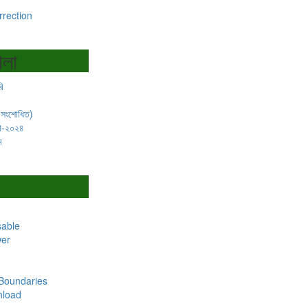
rrection
ালা
ি
(সংশোধিত)
লা-২০২৪
ম
sable
wer
 Boundaries
load