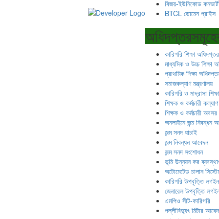
বিজয়-ইউনিকোড কনভার্ট
BTCL ডোমেন প্রাইস
অধিদপ্তরসমূহে
কারিগরি শিক্ষা অধিদপ্তর
মাধ্যমিক ও উচ্চ শিক্ষা 
প্রাথমিক শিক্ষা অধিদপ্ত
সমাজকল্যাণ মন্ত্রণালয়
কারিগরি ও মাদ্রাসা শিক্
শিক্ষক ও কর্মচারী কল্যাণ 
শিক্ষক ও কর্মচারী অবসর স
অনলাইনে জন্ম নিবন্ধন 
জন্ম সনদ যাচাই
জন্ম নিবন্ধন আবেদন
জন্ম সনদ সংশোধন
ভূমি উন্নয়ন কর ব্যবস্থ
অটোমেটেড চালান সিস্টে
কারিগরি উপবৃত্তি লগইন
জেনারেল উপবৃত্তি লগই
এমপিও সীট-কারিগরি
পল্লীবিদ্যুৎ মিটার আবে