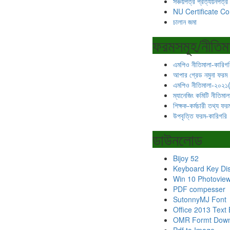
সঞ্চয়পত্র প্রত্যয়নপত্র
NU Certificate Co
চালান জমা
ফরমসমূহ/নীতিম
এমপিও নীতিমালা-কারিগর
আপার গ্রেড নমুনা ফরম
এমপিও নীতিমালা-২০২১
ম্যানেজিং কমিটি নীতিমা
শিক্ষক-কর্মচারী তথ্য ফর
উপবৃত্তি ফরম-কারিগরি
ডাউনলোড
Bijoy 52
Keyboard Key Di
Win 10 Photovie
PDF compesser
SutonnyMJ Font
Office 2013 Text
OMR Formt Down