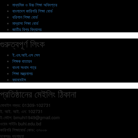
মাধ্যমিক ও উচ্চ শিক্ষা অধিদপ্তর
বাংলাদেশ কারিগরি শিক্ষা বোর্ড
বরিশাল শিক্ষা বোর্ড
মাদ্রাসা শিক্ষা বোর্ড
জাতীয় বিশ্ব বিদ্যালয়
গুরুত্বপূর্ণ লিংক
ই.এম.আই.এস সেল
শিক্ষক বাতায়ন
বাংলা সংবাদ পত্র
শিক্ষা মন্ত্রনালয়
ব্যানবেইস
প্রতিষ্ঠানের মেইলিং ঠিকানা
মোবাইল নম্বর: 01309-102731
ই. আই. আই. এন: 102731
ই-মেইল:
bmuhi1949@gmail.com
ওয়েব সাইটঃ
buhi.edu.bd
কারিগরি শিক্ষাবোর্ড কোড: ৩৭০০৮
ডাকঘরঃ বড়মাছুয়া