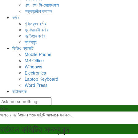
এস. এস. সি-ভোকেশনাল
অভ্যন্তরীণ ফলাফল
কর্নার
মুক্তিযুদ্ধ কর্নার
সূবর্ণজয়ন্তী কর্নার
প্রতিষ্ঠান কর্নার
ব্লগসমূহ
ভিডিও গ্যালারি
Mobile Phone
MS Office
Windows
Electronics
Laptop Keyboard
Word Press
ডাউনলোড
নিউজ:
আমাদের প্রতিষ্ঠানের ওয়েবসাইটে আপনাকে স্বাগতম..
বর্তমান কমিটির সদস্যবৃন্দ