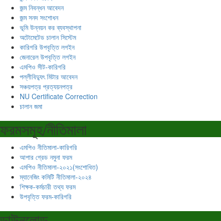
জন্ম নিবন্ধন আবেদন
জন্ম সনদ সংশোধন
ভূমি উন্নয়ন কর ব্যবস্থাপনা
অটোমেটেড চালান সিস্টেম
কারিগরি উপবৃত্তি লগইন
জেনারেল উপবৃত্তি লগইন
এমপিও সীট-কারিগরি
পল্লীবিদ্যুৎ মিটার আবেদন
সঞ্চয়পত্র প্রত্যয়নপত্র
NU Certificate Correction
চালান জমা
ফরমসমূহ/নীতিমালা
এমপিও নীতিমালা-কারিগরি
আপার গ্রেড নমুনা ফরম
এমপিও নীতিমালা-২০২১(সংশোধিত)
ম্যানেজিং কমিটি নীতিমালা-২০২৪
শিক্ষক-কর্মচারী তথ্য ফরম
উপবৃত্তি ফরম-কারিগরি
ডাউনলোড