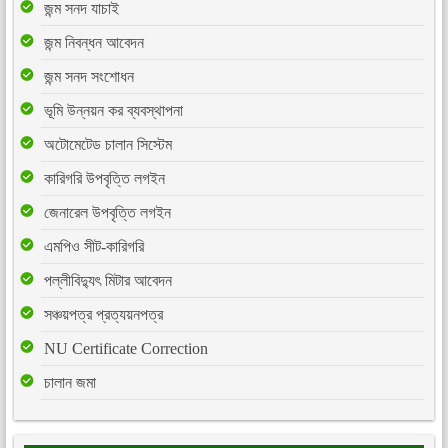
জন্ম সনদ যাচাই
জন্ম নিবন্ধন আবেদন
জন্ম সনদ সংশোধন
ভূমি উন্নয়ন কর ব্যবস্থাপনা
অটোমেটেড চালান সিস্টেম
কারিগরি উপবৃত্তি লগইন
জেনারেল উপবৃত্তি লগইন
এমপিও সীট-কারিগরি
পল্লীবিদ্যুৎ মিটার আবেদন
সঞ্চয়পত্র প্রত্যয়নপত্র
NU Certificate Correction
চালান জমা