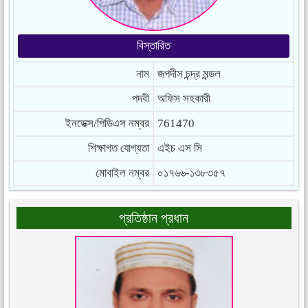
বিস্তারিত
নাম
জগদীস চন্দ্র মন্ডল
পদবী
অফিস সহকারী
ইনডেক্স/পিডিএস নম্বর
761470
শিক্ষাগত যোগ্যতা
এইচ এস সি
মোবাইল নম্বর
০১৭৬৬-১৩৮৩৫৭
প্রতিষ্ঠান প্রধান