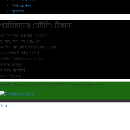
শিক্ষা মন্ত্রনালয়
ব্যানবেইস
প্রতিষ্ঠানের মেইলিং ঠিকানা
মোবাইল নম্বর: 01309-102731
ই. আই. আই. এন: 102731
ই-মেইল:
bmuhi1949@gmail.com
ওয়েব সাইটঃ
buhi.edu.bd
কারিগরি শিক্ষাবোর্ড কোড: ৩৭০০৮
ডাকঘরঃ বড়মাছুয়া
উপজেলাঃ মঠবাড়িয়া
জেলাঃ পিরোজপুর
কপিরাইট @ বড়মাছুয়া ইউনাইটেড হাই ইনস্টিটিউশন সকল স্বত্ব সংরক্ষণ করে।
Top