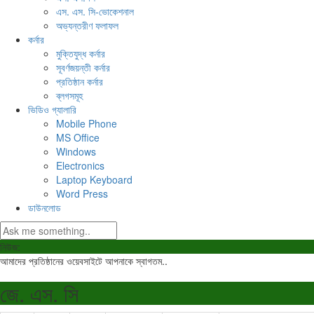
এস. এস. সি-ভোকেশনাল
অভ্যন্তরীণ ফলাফল
কর্নার
মুক্তিযুদ্ধ কর্নার
সূবর্ণজয়ন্তী কর্নার
প্রতিষ্ঠান কর্নার
ব্লগসমূহ
ভিডিও গ্যালারি
Mobile Phone
MS Office
Windows
Electronics
Laptop Keyboard
Word Press
ডাউনলোড
নিউজ:
আমাদের প্রতিষ্ঠানের ওয়েবসাইটে আপনাকে স্বাগতম..
জে. এস. সি