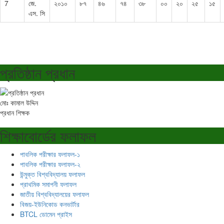
7
জে.
২০১০
৮৭
৪৬
৭৪
৩৮
০০
২০
২৫
১৫
এস. সি
প্রতিষ্ঠান প্রধান
মোঃ কামাল উদ্দিন
প্রধান শিক্ষক
শিক্ষাবোর্ডের ফলাফল
পাবলিক পরীক্ষার ফলাফল-১
পাবলিক পরীক্ষার ফলাফল-২
উন্মুক্ত বিশ্ববিদ্যালয় ফলাফল
প্রাথমিক সমাপনী ফলাফল
জাতীয় বিশ্ববিদ্যালয়ের ফলাফল
বিজয়-ইউনিকোড কনভার্টার
BTCL ডোমেন প্রাইস