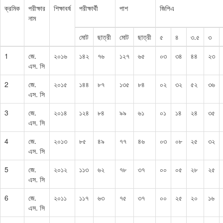
ক্রমিক
পরীক্ষার
শিক্ষাবর্ষ
পরীক্ষার্থী
পাশ
জিপিএ
নাম
মোট
ছাত্রী
মোট
ছাত্রী
৫
৪
৩.৫
৩
1
জে.
২০১৬
১৪২
৭৬
১২৭
৬৫
০৩
৩৪
৪৪
২৩
এস. সি
2
জে.
২০১৫
১৪৪
৮৭
১৩৫
৮৪
০২
৩২
৫২
৩৬
এস. সি
3
জে.
২০১৪
১২৪
৮৪
৯৯
৬১
০১
১৪
২৪
৩৫
এস. সি
4
জে.
২০১৩
৮৫
৪৯
৭৭
৪৬
০৩
০৮
২৫
৩২
এস. সি
5
জে.
২০১২
১১৩
৬২
৭৮
৩৭
০০
০৫
২৮
২৫
এস. সি
6
জে.
২০১১
১১৭
৬৩
৭৫
৩৭
০০
২৫
২০
১৬
এস. সি