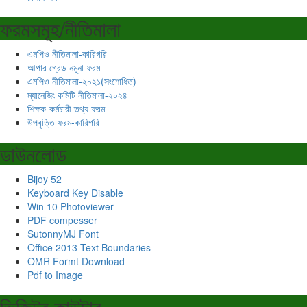
ফরমসমূহ/নীতিমালা
এমপিও নীতিমালা-কারিগরি
আপার গ্রেড নমুনা ফরম
এমপিও নীতিমালা-২০২১(সংশোধিত)
ম্যানেজিং কমিটি নীতিমালা-২০২৪
শিক্ষক-কর্মচারী তথ্য ফরম
উপবৃত্তি ফরম-কারিগরি
ডাউনলোড
Bijoy 52
Keyboard Key Disable
Win 10 Photoviewer
PDF compesser
SutonnyMJ Font
Office 2013 Text Boundaries
OMR Formt Download
Pdf to Image
ভিজিটর কাউন্টার