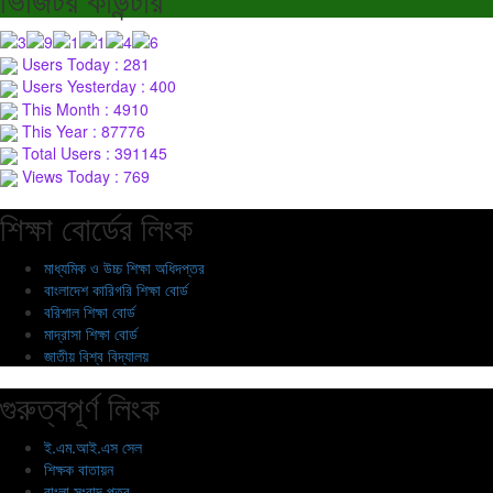
Users Today : 281
Users Yesterday : 400
This Month : 4910
This Year : 87776
Total Users : 391145
Views Today : 769
শিক্ষা বোর্ডের লিংক
মাধ্যমিক ও উচ্চ শিক্ষা অধিদপ্তর
বাংলাদেশ কারিগরি শিক্ষা বোর্ড
বরিশাল শিক্ষা বোর্ড
মাদ্রাসা শিক্ষা বোর্ড
জাতীয় বিশ্ব বিদ্যালয়
গুরুত্বপূর্ণ লিংক
ই.এম.আই.এস সেল
শিক্ষক বাতায়ন
বাংলা সংবাদ পত্র