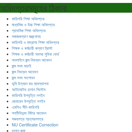
অধিদপ্তরসমূহের ঠিকানা
কারিগরি শিক্ষা অধিদপ্তর
মাধ্যমিক ও উচ্চ শিক্ষা অধিদপ্তর
প্রাথমিক শিক্ষা অধিদপ্তর
সমাজকল্যাণ মন্ত্রণালয়
কারিগরি ও মাদ্রাসা শিক্ষা অধিদপ্তর
শিক্ষক ও কর্মচারী কল্যাণ ট্রাস্ট
শিক্ষক ও কর্মচারী অবসর সুবিধা বোর্ড
অনলাইনে জন্ম নিবন্ধন আবেদন
জন্ম সনদ যাচাই
জন্ম নিবন্ধন আবেদন
জন্ম সনদ সংশোধন
ভূমি উন্নয়ন কর ব্যবস্থাপনা
অটোমেটেড চালান সিস্টেম
কারিগরি উপবৃত্তি লগইন
জেনারেল উপবৃত্তি লগইন
এমপিও সীট-কারিগরি
পল্লীবিদ্যুৎ মিটার আবেদন
সঞ্চয়পত্র প্রত্যয়নপত্র
NU Certificate Correction
চালান জমা