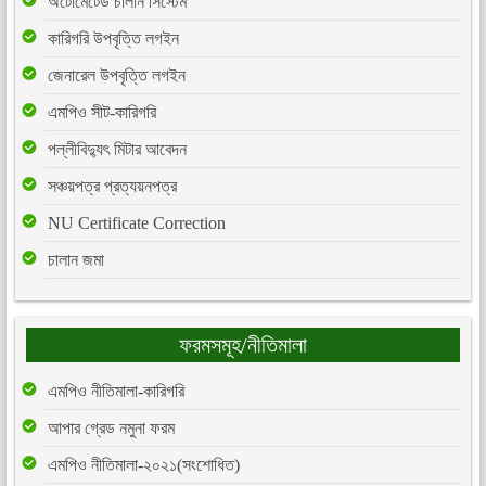
অটোমেটেড চালান সিস্টেম
কারিগরি উপবৃত্তি লগইন
জেনারেল উপবৃত্তি লগইন
এমপিও সীট-কারিগরি
পল্লীবিদ্যুৎ মিটার আবেদন
সঞ্চয়পত্র প্রত্যয়নপত্র
NU Certificate Correction
চালান জমা
ফরমসমূহ/নীতিমালা
এমপিও নীতিমালা-কারিগরি
আপার গ্রেড নমুনা ফরম
এমপিও নীতিমালা-২০২১(সংশোধিত)