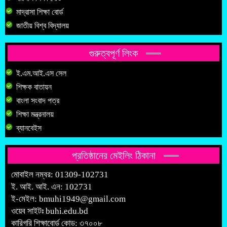
মাদ্রাসা শিক্ষা বোর্ড
জাতীয় বিশ্ব বিদ্যালয়
গুরুত্বপূর্ণ লিংক
ই.এম.আই.এস সেল
শিক্ষক বাতায়ন
বাংলা সংবাদ পত্র
শিক্ষা মন্ত্রনালয়
ব্যানবেইস
প্রতিষ্ঠানের মেইলিং ঠিকানা
মোবাইল নম্বর: 01309-102731
ই. আই. আই. এন: 102731
ই-মেইল:
bmuhi1949@gmail.com
ওয়েব সাইটঃ
buhi.edu.bd
কারিগরি শিক্ষাবোর্ড কোড: ৩৭০০৮