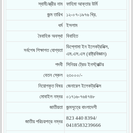
স্বামী/স্ত্রীর নাম
ফাহিমা আক্তার উর্মি
জন্ম তারিখ
১২-০৭-১৯৭৬ খ্রি.
ধর্ম
ইসলাম
বৈবাহিক অবস্থা
বিবাহিত
ডিপ্লোমা ইন ইলেকট্রনিক্স,
সর্বশেষ শিক্ষাগত যোগ্যতা
এম.এস.এস (রাষ্ট্রবিজ্ঞান)
পদবী
সিনিয়র ট্রেড ইনস্ট্রাক্টর
বেতন স্কেল
২৩০০০/-
নিয়োগকৃত বিষয়
জেনারেল ইলেকট্রনিক্স
মোবাইল নম্বর
০১৭১৬-৭৬৪৭৪৮
জাতীয়তা
জন্মসূত্রে বাংলাদেশী
823 440 8394/
জাতীয় পরিচয়পত্র নম্বর
0418583239666