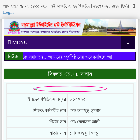
আজ ২৩শে শ্রাবণ, ১৪৩৩ বঙ্গাব্দ | ৭ই আগস্ট, ২০২৬ খ্রিস্টাব্দ | ২৪শে সফর, ১৪৪৮ হিজরি
|
Login
MENU
নিউজ:
াইটে আপনাকে স্বাগতম..
আমাদের প্রতিষ্ঠানের ওয়েবসাইটে আপনাকে স্বাগতম..
সিকদার এম. এ. সালাম
ইনডেক্স/পিডিএস নম্বর
৮০২৭২২
শিক্ষক/কর্মচারীর নাম
মোঃ আবদুছ ছালাম
পিতার নাম
মোঃ কেরামত আলী
মাতার নাম
মোসাঃ জবুনা খাতুন