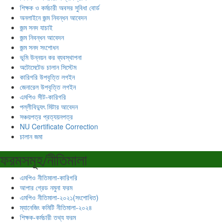
শিক্ষক ও কর্মচারী অবসর সুবিধা বোর্ড
অনলাইনে জন্ম নিবন্ধন আবেদন
জন্ম সনদ যাচাই
জন্ম নিবন্ধন আবেদন
জন্ম সনদ সংশোধন
ভূমি উন্নয়ন কর ব্যবস্থাপনা
অটোমেটেড চালান সিস্টেম
কারিগরি উপবৃত্তি লগইন
জেনারেল উপবৃত্তি লগইন
এমপিও সীট-কারিগরি
পল্লীবিদ্যুৎ মিটার আবেদন
সঞ্চয়পত্র প্রত্যয়নপত্র
NU Certificate Correction
চালান জমা
ফরমসমূহ/নীতিমালা
এমপিও নীতিমালা-কারিগরি
আপার গ্রেড নমুনা ফরম
এমপিও নীতিমালা-২০২১(সংশোধিত)
ম্যানেজিং কমিটি নীতিমালা-২০২৪
শিক্ষক-কর্মচারী তথ্য ফরম