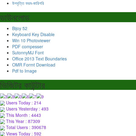
উপবৃত্তি ফরম-কারিগরি
ডাউনলোড
Bijoy 52
Keyboard Key Disable
Win 10 Photoviewer
PDF compesser
SutonnyMJ Font
Office 2013 Text Boundaries
OMR Formt Download
Pdf to Image
ভিজিটর কাউন্টার
Users Today : 214
Users Yesterday : 493
This Month : 4443
This Year : 87309
Total Users : 390678
Views Today : 592