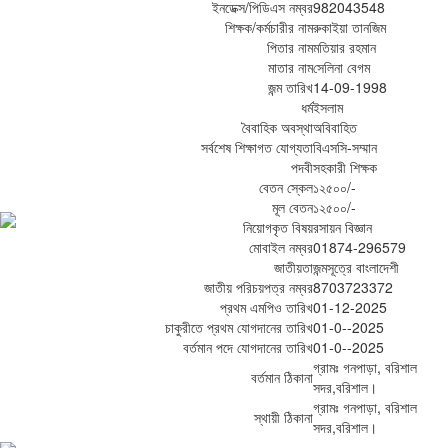
ইনডেক্স/পিডিএস নম্বর
982043548
শিক্ষক/কর্মচারীর নাম
রুকাইয়া তানজিম
পিতার নাম
মতিয়ার রহমান
মাতার নাম
সেলিনা বেগম
জন্ম তারিখ
14-09-1998
ধর্ম
ইসলাম
বৈবাহিক অবস্থা
অবিবাহিত
সর্বশেষ শিক্ষাগত যোগ্যতা
বিএসসি-সম্মান
পদবী
সহকারী শিক্ষক
বেতন স্কেল
১২৫০০/-
মূল বেতন
১২৫০০/-
নিয়োগকৃত বিষয়
রসায়ন বিজ্ঞান
মোবাইল নম্বর
01874-296579
জাতীয়তা
জন্মসূত্রে বাংলাদেশী
জাতীয় পরিচয়পত্র নম্বর
8703723372
প্রথম এমপিও তারিখ
01-12-2025
চাকুরীতে প্রথম যোগদানের তারিখ
01-0--2025
বর্তমান পদে যোগদানের তারিখ
01-0--2025
গ্রামঃ গনপাড়া, বরিশাল
বর্তমান ঠিকানা
সদর,বরিশাল।
গ্রামঃ গনপাড়া, বরিশাল
স্থায়ী ঠিকানা
সদর,বরিশাল।