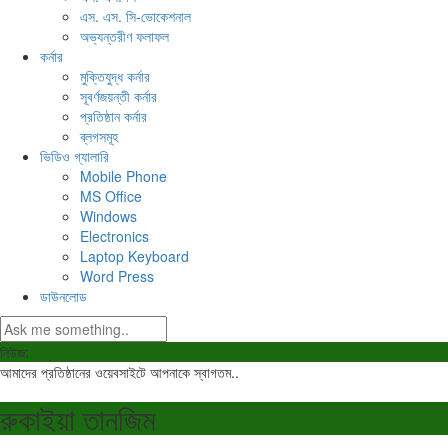
এস. এস. সি-ভোকেশনাল
অভ্যন্তরীণ ফলাফল
কর্নার
মুক্তিযুদ্ধ কর্নার
সূবর্ণজয়ন্তী কর্নার
প্রতিষ্ঠান কর্নার
ব্লগসমূহ
ভিডিও গ্যালারি
Mobile Phone
MS Office
Windows
Electronics
Laptop Keyboard
Word Press
ডাউনলোড
নিউজ:
আমাদের প্রতিষ্ঠানের ওয়েবসাইটে আপনাকে স্বাগতম..
রুকাইয়া তানজিম