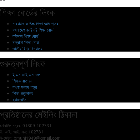
শিক্ষা বোর্ডের লিংক
মাধ্যমিক ও উচ্চ শিক্ষা অধিদপ্তর
বাংলাদেশ কারিগরি শিক্ষা বোর্ড
বরিশাল শিক্ষা বোর্ড
মাদ্রাসা শিক্ষা বোর্ড
জাতীয় বিশ্ব বিদ্যালয়
গুরুত্বপূর্ণ লিংক
ই.এম.আই.এস সেল
শিক্ষক বাতায়ন
বাংলা সংবাদ পত্র
শিক্ষা মন্ত্রনালয়
ব্যানবেইস
প্রতিষ্ঠানের মেইলিং ঠিকানা
মোবাইল নম্বর: 01309-102731
ই. আই. আই. এন: 102731
ই-মেইল:
bmuhi1949@gmail.com