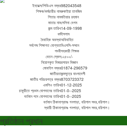
ইনডেক্স/পিডিএস নম্বর
982043548
শিক্ষক/কর্মচারীর নাম
রুকাইয়া তানজিম
পিতার নাম
মতিয়ার রহমান
মাতার নাম
সেলিনা বেগম
জন্ম তারিখ
14-09-1998
ধর্ম
ইসলাম
বৈবাহিক অবস্থা
অবিবাহিত
সর্বশেষ শিক্ষাগত যোগ্যতা
বিএসসি-সম্মান
পদবী
সহকারী শিক্ষক
বেতন স্কেল
১২৫০০/-
নিয়োগকৃত বিষয়
রসায়ন বিজ্ঞান
মোবাইল নম্বর
01874-296579
জাতীয়তা
জন্মসূত্রে বাংলাদেশী
জাতীয় পরিচয়পত্র নম্বর
8703723372
এমপিও তারিখ
01-12-2025
চাকুরীতে প্রথম যোগদানের তারিখ
01-0--2025
বর্তমান পদে যোগদানের তারিখ
01-0--2025
বর্তমান ঠিকানা
গ্রামঃ গনপাড়া, বরিশাল সদর,বরিশাল।
স্থায়ী ঠিকানা
গ্রামঃ গনপাড়া, বরিশাল সদর,বরিশাল।
প্রতিষ্ঠান প্রধান