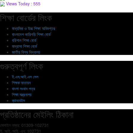
Views Today : 555
শিক্ষা বোর্ডের লিংক
মাধ্যমিক ও উচ্চ শিক্ষা অধিদপ্তর
বাংলাদেশ কারিগরি শিক্ষা বোর্ড
বরিশাল শিক্ষা বোর্ড
মাদ্রাসা শিক্ষা বোর্ড
জাতীয় বিশ্ব বিদ্যালয়
গুরুত্বপূর্ণ লিংক
ই.এম.আই.এস সেল
শিক্ষক বাতায়ন
বাংলা সংবাদ পত্র
শিক্ষা মন্ত্রনালয়
ব্যানবেইস
প্রতিষ্ঠানের মেইলিং ঠিকানা
মোবাইল নম্বর: 01309-102731
ই. আই. আই. এন: 102731