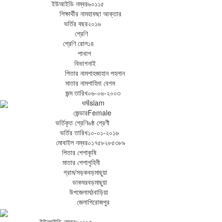
ইউআইডি নম্বর
৬০১১৫
শিক্ষার্থীর নাম
হাফছা আক্তার
ভর্তির বছর
২০১৬
শ্রেণি
শ্রেণি রোল
১৪
শাখা
গ
বিভাগ
নাই
পিতার নাম
শাহজাহান পহলান
মাতার নাম
শাহিদা বেগম
জন্ম তারিখ
০৬-০৬-২০০৩
ধর্ম
Islam
জেন্ডার
Female
ভর্তিকৃত শ্রেণি
৬ষ্ঠ শ্রেণী
ভর্তির তারিখ
১০-০১-২০১৬
মোবাইল নম্বর
০১৭৫৮২৮৫৩৮৯
পিতার পেশা
কৃষি
মাতার পেশা
গৃহিনী
গ্রাম/সড়ক
বড়মাছুয়া
ডাকঘর
বড়মাছুয়া
উপজেলা
মঠবাড়িয়া
জেলা
পিরোজপুর
ইউআইডি নম্বর
৬০১১৫