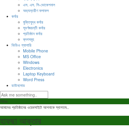
এস. এস. সি-ভোকেশনাল
অভ্যন্তরীণ ফলাফল
কর্নার
মুক্তিযুদ্ধ কর্নার
সূবর্ণজয়ন্তী কর্নার
প্রতিষ্ঠান কর্নার
ব্লগসমূহ
ভিডিও গ্যালারি
Mobile Phone
MS Office
Windows
Electronics
Laptop Keyboard
Word Press
ডাউনলোড
নিউজ:
আমাদের প্রতিষ্ঠানের ওয়েবসাইটে আপনাকে স্বাগতম..
হাফছা আক্তার