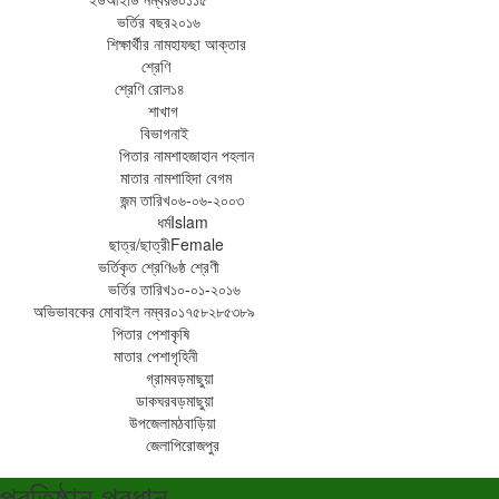
ভর্তির বছর
২০১৬
শিক্ষার্থীর নাম
হাফছা আক্তার
শ্রেণি
শ্রেণি রোল
১৪
শাখা
গ
বিভাগ
নাই
পিতার নাম
শাহজাহান পহলান
মাতার নাম
শাহিদা বেগম
জন্ম তারিখ
০৬-০৬-২০০৩
ধর্ম
Islam
ছাত্র/ছাত্রী
Female
ভর্তিকৃত শ্রেণি
৬ষ্ঠ শ্রেণী
ভর্তির তারিখ
১০-০১-২০১৬
অভিভাবকের মোবাইল নম্বর
০১৭৫৮২৮৫৩৮৯
পিতার পেশা
কৃষি
মাতার পেশা
গৃহিনী
গ্রাম
বড়মাছুয়া
ডাকঘর
বড়মাছুয়া
উপজেলা
মঠবাড়িয়া
জেলা
পিরোজপুর
প্রতিষ্ঠান প্রধান