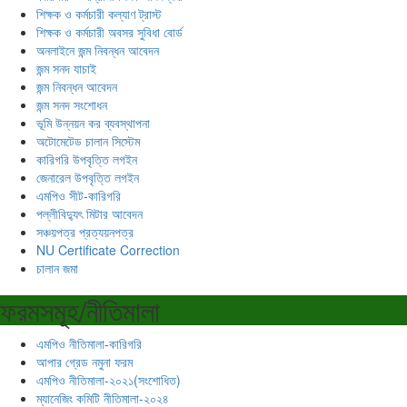
শিক্ষক ও কর্মচারী কল্যাণ ট্রাস্ট
শিক্ষক ও কর্মচারী অবসর সুবিধা বোর্ড
অনলাইনে জন্ম নিবন্ধন আবেদন
জন্ম সনদ যাচাই
জন্ম নিবন্ধন আবেদন
জন্ম সনদ সংশোধন
ভূমি উন্নয়ন কর ব্যবস্থাপনা
অটোমেটেড চালান সিস্টেম
কারিগরি উপবৃত্তি লগইন
জেনারেল উপবৃত্তি লগইন
এমপিও সীট-কারিগরি
পল্লীবিদ্যুৎ মিটার আবেদন
সঞ্চয়পত্র প্রত্যয়নপত্র
NU Certificate Correction
চালান জমা
ফরমসমূহ/নীতিমালা
এমপিও নীতিমালা-কারিগরি
আপার গ্রেড নমুনা ফরম
এমপিও নীতিমালা-২০২১(সংশোধিত)
ম্যানেজিং কমিটি নীতিমালা-২০২৪