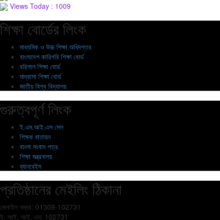
Views Today : 1009
শিক্ষা বোর্ডের লিংক
মাধ্যমিক ও উচ্চ শিক্ষা অধিদপ্তর
বাংলাদেশ কারিগরি শিক্ষা বোর্ড
বরিশাল শিক্ষা বোর্ড
মাদ্রাসা শিক্ষা বোর্ড
জাতীয় বিশ্ব বিদ্যালয়
গুরুত্বপূর্ণ লিংক
ই.এম.আই.এস সেল
শিক্ষক বাতায়ন
বাংলা সংবাদ পত্র
শিক্ষা মন্ত্রনালয়
ব্যানবেইস
প্রতিষ্ঠানের মেইলিং ঠিকানা
মোবাইল নম্বর: 01309-102731
ই. আই. আই. এন: 102731