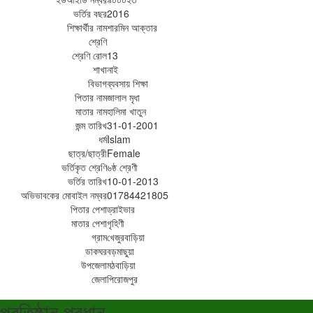
ভর্তির বছর
2016
শিক্ষার্থীর নাম
শারমিন আক্তার
শ্রেণি
শ্রেণি রোল
13
শাখা
নাই
বিভাগ
ব্যবসায় শিক্ষা
পিতার নাম
জালাল মৃধা
মাতার নাম
হালিমা খাতুন
জন্ম তারিখ
31-01-2001
ধর্ম
Islam
ছাত্র/ছাত্রী
Female
ভর্তিকৃত শ্রেণি
৬ষ্ঠ শ্রেণী
ভর্তির তারিখ
10-01-2013
অভিভাবকের মোবাইল নম্বর
01784421805
পিতার পেশা
ড্রাইভার
মাতার পেশা
গৃহিণী
গ্রাম
খেজুরবাড়িয়া
ডাকঘর
বড়মাছুয়া
উপজেলা
মঠবাড়িয়া
জেলা
পিরোজপুর
প্রতিষ্ঠান প্রধান