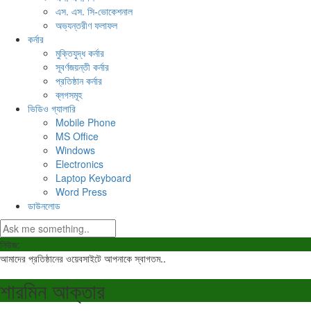
এস. এস. সি-ভোকেশনাল
অভ্যন্তরীণ ফলাফল
কর্নার
মুক্তিযুদ্ধ কর্নার
সূবর্ণজয়ন্তী কর্নার
প্রতিষ্ঠান কর্নার
ব্লগসমূহ
ভিডিও গ্যালারি
Mobile Phone
MS Office
Windows
Electronics
Laptop Keyboard
Word Press
ডাউনলোড
নিউজ:
আমাদের প্রতিষ্ঠানের ওয়েবসাইটে আপনাকে স্বাগতম..
শারমিন আক্তার