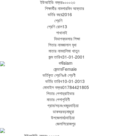
ইউআইডি নম্বর
৯০০০২৩
শিক্ষার্থীর নাম
শারমিন আক্তার
ভর্তির বছর
2016
শ্রেণি
শ্রেণি রোল
13
শাখা
নাই
বিভাগ
ব্যবসায় শিক্ষা
পিতার নাম
জালাল মৃধা
মাতার নাম
হালিমা খাতুন
জন্ম তারিখ
31-01-2001
ধর্ম
Islam
জেন্ডার
Female
ভর্তিকৃত শ্রেণি
৬ষ্ঠ শ্রেণী
ভর্তির তারিখ
10-01-2013
মোবাইল নম্বর
01784421805
পিতার পেশা
ড্রাইভার
মাতার পেশা
গৃহিণী
গ্রাম/সড়ক
খেজুরবাড়িয়া
ডাকঘর
বড়মাছুয়া
উপজেলা
মঠবাড়িয়া
জেলা
পিরোজপুর
ইউআইডি নম্বর
৯০০০২৩