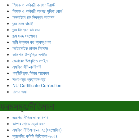
শিক্ষক ও কর্মচারী কল্যাণ ট্রাস্ট
শিক্ষক ও কর্মচারী অবসর সুবিধা বোর্ড
অনলাইনে জন্ম নিবন্ধন আবেদন
জন্ম সনদ যাচাই
জন্ম নিবন্ধন আবেদন
জন্ম সনদ সংশোধন
ভূমি উন্নয়ন কর ব্যবস্থাপনা
অটোমেটেড চালান সিস্টেম
কারিগরি উপবৃত্তি লগইন
জেনারেল উপবৃত্তি লগইন
এমপিও সীট-কারিগরি
পল্লীবিদ্যুৎ মিটার আবেদন
সঞ্চয়পত্র প্রত্যয়নপত্র
NU Certificate Correction
চালান জমা
ফরমসমূহ/নীতিমালা
এমপিও নীতিমালা-কারিগরি
আপার গ্রেড নমুনা ফরম
এমপিও নীতিমালা-২০২১(সংশোধিত)
ম্যানেজিং কমিটি নীতিমালা-২০২৪