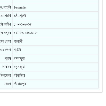
্র/ছাত্রী
Female
কৃত শ্রেণি
৬ষ্ঠ শ্রেণী
তির তারিখ
১০-০১-২০১৪
ল নম্বর
০১৭৮৯-৩৪১৬৪৮
তার পেশা
প্রবাসী
তার পেশা
গৃহিনী
গ্রাম
বড়মাছুয়া
ডাকঘর
বড়মাছুয়া
উপজেলা
মঠবাড়িয়া
জেলা
পিরোজপুর