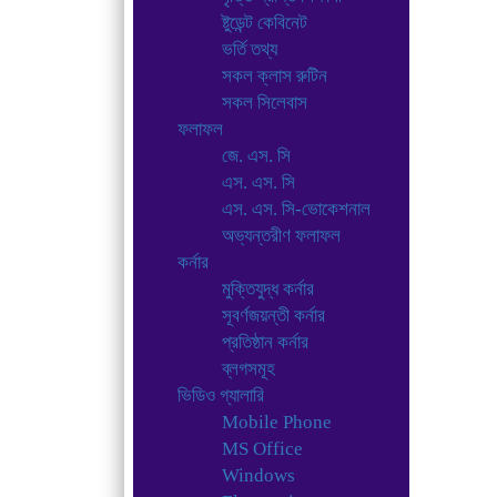
ষ্টুডেন্ট কেবিনেট
ভর্তি তথ্য
সকল ক্লাস রুটিন
সকল সিলেবাস
ফলাফল
জে. এস. সি
এস. এস. সি
এস. এস. সি-ভোকেশনাল
অভ্যন্তরীণ ফলাফল
কর্নার
মুক্তিযুদ্ধ কর্নার
সূবর্ণজয়ন্তী কর্নার
প্রতিষ্ঠান কর্নার
ব্লগসমূহ
ভিডিও গ্যালারি
Mobile Phone
MS Office
Windows