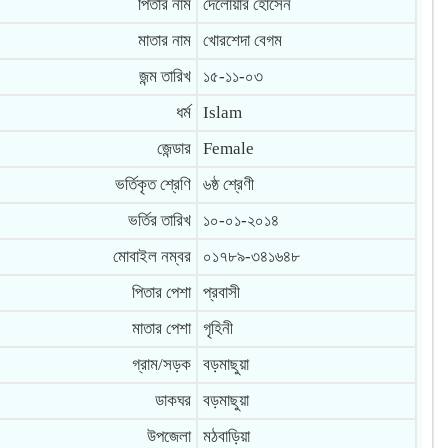
পিতার নাম
দেলোয়ার হোসেন
মাতার নাম
খোরশেদা বেগম
জন্ম তারিখ
১৫-১১-০৩
ধর্ম
Islam
জেন্ডার
Female
ভর্তিকৃত শ্রেণি
৬ষ্ঠ শ্রেণী
ভর্তির তারিখ
১০-০১-২০১৪
মোবাইল নম্বর
০১৭৮৯-৩৪১৬৪৮
পিতার পেশা
প্রবাসী
মাতার পেশা
গৃহিনী
গ্রাম/সড়ক
বড়মাছুয়া
ডাকঘর
বড়মাছুয়া
উপজেলা
মঠবাড়িয়া