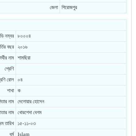
জেলা
পিরোজপুর
ি নম্বর
৮০০০৪
র্তির বছর
২০১৬
ষার্থীর নাম
শামছিয়া
শ্রেণি
রেণি রোল
০৪
শাখা
ক
িতার নাম
দেলোয়ার হোসেন
াতার নাম
খোরশেদা বেগম
ন্ম তারিখ
১৫-১১-০৩
ধর্ম
Islam