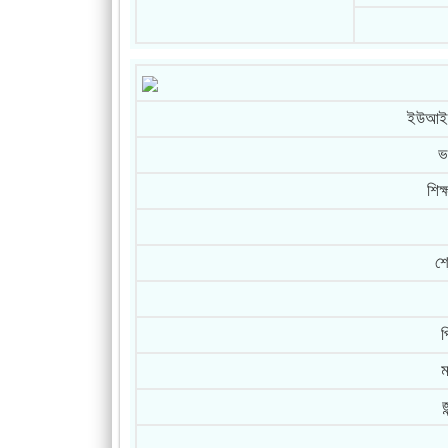
ইউআইড
ভ
শিক্
শ্
প
ম
জ