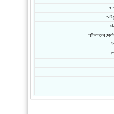
ছাত
ভর্তি
ভর্
অভিভাবকের মোবাই
পি
মা