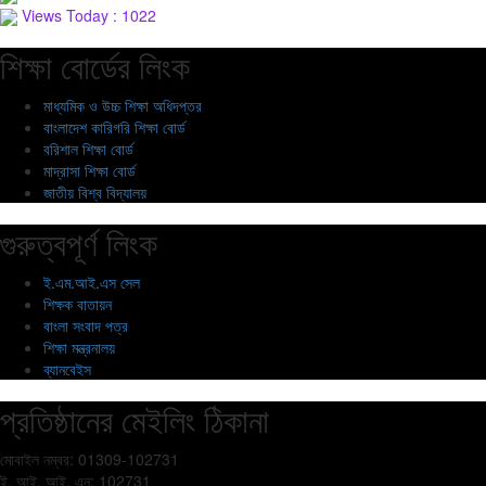
Views Today : 1022
শিক্ষা বোর্ডের লিংক
মাধ্যমিক ও উচ্চ শিক্ষা অধিদপ্তর
বাংলাদেশ কারিগরি শিক্ষা বোর্ড
বরিশাল শিক্ষা বোর্ড
মাদ্রাসা শিক্ষা বোর্ড
জাতীয় বিশ্ব বিদ্যালয়
গুরুত্বপূর্ণ লিংক
ই.এম.আই.এস সেল
শিক্ষক বাতায়ন
বাংলা সংবাদ পত্র
শিক্ষা মন্ত্রনালয়
ব্যানবেইস
প্রতিষ্ঠানের মেইলিং ঠিকানা
মোবাইল নম্বর: 01309-102731
ই. আই. আই. এন: 102731