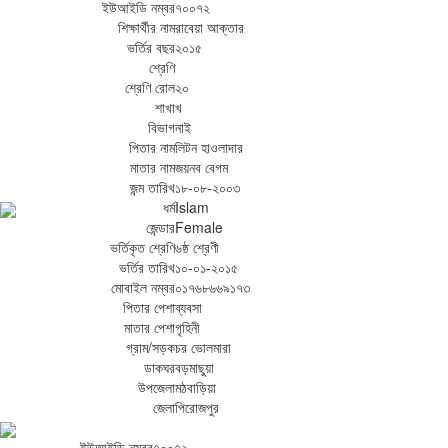
ইউআইডি নম্বর
৭০০৭২
শিক্ষার্থীর নাম
রাবেয়া আক্তার
ভর্তির বছর
২০১৫
শ্রেণি
শ্রেণি রোল
২০
শাখা
খ
বিভাগ
নাই
পিতার নাম
লিটন হাওলাদার
মাতার নাম
জয়নব বেগম
জন্ম তারিখ
১৮-০৮-২০০৩
ধর্ম
Islam
জেন্ডার
Female
ভর্তিকৃত শ্রেণি
৬ষ্ঠ শ্রেণী
ভর্তির তারিখ
১০-০১-২০১৫
মোবাইল নম্বর
০১৭৬৮৬৬৯১৭৩
পিতার পেশা
ব্যবসা
মাতার পেশা
গৃহিনী
গ্রাম/সড়ক
চর ভোলমারা
ডাকঘর
বড়মাছুয়া
উপজেলা
মঠবাড়িয়া
জেলা
পিরোজপুর
ইউআইডি নম্বর
৭০০৭২