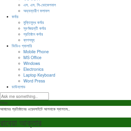
এস. এস. সি-ভোকেশনাল
অভ্যন্তরীণ ফলাফল
কর্নার
মুক্তিযুদ্ধ কর্নার
সূবর্ণজয়ন্তী কর্নার
প্রতিষ্ঠান কর্নার
ব্লগসমূহ
ভিডিও গ্যালারি
Mobile Phone
MS Office
Windows
Electronics
Laptop Keyboard
Word Press
ডাউনলোড
নিউজ:
আমাদের প্রতিষ্ঠানের ওয়েবসাইটে আপনাকে স্বাগতম..
রাবেয়া আক্তার