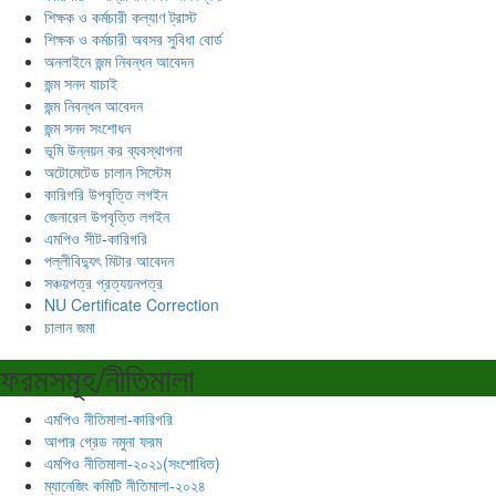
শিক্ষক ও কর্মচারী কল্যাণ ট্রাস্ট
শিক্ষক ও কর্মচারী অবসর সুবিধা বোর্ড
অনলাইনে জন্ম নিবন্ধন আবেদন
জন্ম সনদ যাচাই
জন্ম নিবন্ধন আবেদন
জন্ম সনদ সংশোধন
ভূমি উন্নয়ন কর ব্যবস্থাপনা
অটোমেটেড চালান সিস্টেম
কারিগরি উপবৃত্তি লগইন
জেনারেল উপবৃত্তি লগইন
এমপিও সীট-কারিগরি
পল্লীবিদ্যুৎ মিটার আবেদন
সঞ্চয়পত্র প্রত্যয়নপত্র
NU Certificate Correction
চালান জমা
ফরমসমূহ/নীতিমালা
এমপিও নীতিমালা-কারিগরি
আপার গ্রেড নমুনা ফরম
এমপিও নীতিমালা-২০২১(সংশোধিত)
ম্যানেজিং কমিটি নীতিমালা-২০২৪