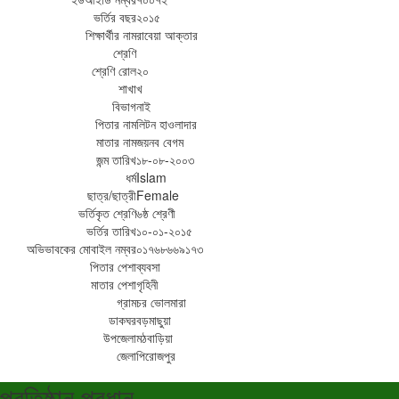
ভর্তির বছর
২০১৫
শিক্ষার্থীর নাম
রাবেয়া আক্তার
শ্রেণি
শ্রেণি রোল
২০
শাখা
খ
বিভাগ
নাই
পিতার নাম
লিটন হাওলাদার
মাতার নাম
জয়নব বেগম
জন্ম তারিখ
১৮-০৮-২০০৩
ধর্ম
Islam
ছাত্র/ছাত্রী
Female
ভর্তিকৃত শ্রেণি
৬ষ্ঠ শ্রেণী
ভর্তির তারিখ
১০-০১-২০১৫
অভিভাবকের মোবাইল নম্বর
০১৭৬৮৬৬৯১৭৩
পিতার পেশা
ব্যবসা
মাতার পেশা
গৃহিনী
গ্রাম
চর ভোলমারা
ডাকঘর
বড়মাছুয়া
উপজেলা
মঠবাড়িয়া
জেলা
পিরোজপুর
প্রতিষ্ঠান প্রধান