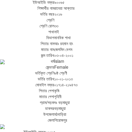
ইউআইডি নম্বর
৯০০৬৫
শিক্ষার্থীর নাম
রাবেয়া আক্তার
ভর্তির বছর
২০১৬
শ্রেণি
শ্রেণি রোল
৩৩
শাখা
নাই
বিভাগ
মানবিক শাখা
পিতার নাম
আঃ রহমান হাং
মাতার নাম
জেসমিন বেগম
জন্ম তারিখ
০৩-০৪-২০০১
ধর্ম
Islam
জেন্ডার
Female
ভর্তিকৃত শ্রেণি
৬ষ্ঠ শ্রেণী
ভর্তির তারিখ
১০-০১-২০১৩
মোবাইল নম্বর
০১৭১৪-২১৯৪৭৩
পিতার পেশা
কৃষি
মাতার পেশা
গৃহিনী
গ্রাম/সড়ক
দঃ বড়মাছুয়া
ডাকঘর
বড়মাছুয়া
উপজেলা
মঠবাড়িয়া
জেলা
পিরোজপুর
ইউআইডি নম্বর
৯০০৬৫