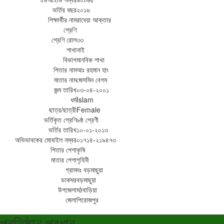
ভর্তির বছর
২০১৬
শিক্ষার্থীর নাম
রাবেয়া আক্তার
শ্রেণি
শ্রেণি রোল
৩৩
শাখা
নাই
বিভাগ
মানবিক শাখা
পিতার নাম
আঃ রহমান হাং
মাতার নাম
জেসমিন বেগম
জন্ম তারিখ
০৩-০৪-২০০১
ধর্ম
Islam
ছাত্র/ছাত্রী
Female
ভর্তিকৃত শ্রেণি
৬ষ্ঠ শ্রেণী
ভর্তির তারিখ
১০-০১-২০১৩
অভিভাবকের মোবাইল নম্বর
০১৭১৪-২১৯৪৭৩
পিতার পেশা
কৃষি
মাতার পেশা
গৃহিনী
গ্রাম
দঃ বড়মাছুয়া
ডাকঘর
বড়মাছুয়া
উপজেলা
মঠবাড়িয়া
জেলা
পিরোজপুর
প্রতিষ্ঠান প্রধান