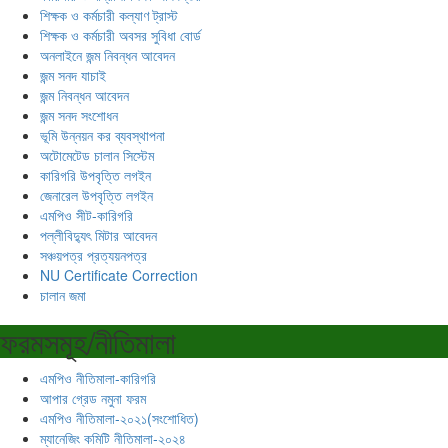
শিক্ষক ও কর্মচারী কল্যাণ ট্রাস্ট
শিক্ষক ও কর্মচারী অবসর সুবিধা বোর্ড
অনলাইনে জন্ম নিবন্ধন আবেদন
জন্ম সনদ যাচাই
জন্ম নিবন্ধন আবেদন
জন্ম সনদ সংশোধন
ভূমি উন্নয়ন কর ব্যবস্থাপনা
অটোমেটেড চালান সিস্টেম
কারিগরি উপবৃত্তি লগইন
জেনারেল উপবৃত্তি লগইন
এমপিও সীট-কারিগরি
পল্লীবিদ্যুৎ মিটার আবেদন
সঞ্চয়পত্র প্রত্যয়নপত্র
NU Certificate Correction
চালান জমা
ফরমসমূহ/নীতিমালা
এমপিও নীতিমালা-কারিগরি
আপার গ্রেড নমুনা ফরম
এমপিও নীতিমালা-২০২১(সংশোধিত)
ম্যানেজিং কমিটি নীতিমালা-২০২৪