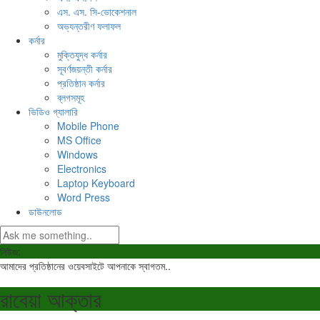
এস. এস. সি-ভোকেশনাল
অভ্যন্তরীণ ফলাফল
কর্নার
মুক্তিযুদ্ধ কর্নার
সূবর্ণজয়ন্তী কর্নার
প্রতিষ্ঠান কর্নার
ব্লগসমূহ
ভিডিও গ্যালারি
Mobile Phone
MS Office
Windows
Electronics
Laptop Keyboard
Word Press
ডাউনলোড
নিউজ:
আমাদের প্রতিষ্ঠানের ওয়েবসাইটে আপনাকে স্বাগতম..
রাবেয়া আক্তার