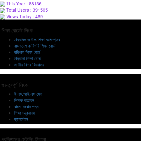
This Year : 88136
Total Users : 391505
Views Today : 469
শিক্ষা বোর্ডের লিংক
মাধ্যমিক ও উচ্চ শিক্ষা অধিদপ্তর
বাংলাদেশ কারিগরি শিক্ষা বোর্ড
বরিশাল শিক্ষা বোর্ড
মাদ্রাসা শিক্ষা বোর্ড
জাতীয় বিশ্ব বিদ্যালয়
গুরুত্বপূর্ণ লিংক
ই.এম.আই.এস সেল
শিক্ষক বাতায়ন
বাংলা সংবাদ পত্র
শিক্ষা মন্ত্রনালয়
ব্যানবেইস
প্রতিষ্ঠানের মেইলিং ঠিকানা