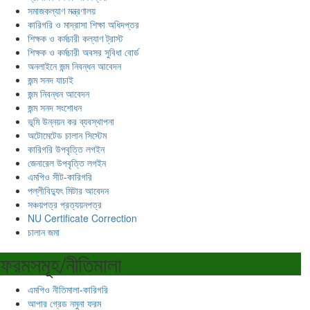
সমাজকল্যাণ মন্ত্রণালয়
কারিগরি ও মাদ্রাসা শিক্ষা অধিদপ্তর
শিক্ষক ও কর্মচারী কল্যাণ ট্রাস্ট
শিক্ষক ও কর্মচারী অবসর সুবিধা বোর্ড
অনলাইনে জন্ম নিবন্ধন আবেদন
জন্ম সনদ যাচাই
জন্ম নিবন্ধন আবেদন
জন্ম সনদ সংশোধন
ভূমি উন্নয়ন কর ব্যবস্থাপনা
অটোমেটেড চালান সিস্টেম
কারিগরি উপবৃত্তি লগইন
জেনারেল উপবৃত্তি লগইন
এমপিও সীট-কারিগরি
পল্লীবিদ্যুৎ মিটার আবেদন
সঞ্চয়পত্র প্রত্যয়নপত্র
NU Certificate Correction
চালান জমা
ফরমসমূহ/নীতিমালা
এমপিও নীতিমালা-কারিগরি
আপার গ্রেড নমুনা ফরম