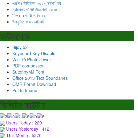
এমপিও নীতিমালা-২০২১(সংশোধিত)
ম্যানেজিং কমিটি নীতিমালা-২০২৪
শিক্ষক-কর্মচারী তথ্য ফরম
উপবৃত্তি ফরম-কারিগরি
ডাউনলোড
Bijoy 52
Keyboard Key Disable
Win 10 Photoviewer
PDF compesser
SutonnyMJ Font
Office 2013 Text Boundaries
OMR Formt Download
Pdf to Image
ভিজিটর কাউন্টার
Users Today : 229
Users Yesterday : 412
This Month : 5270