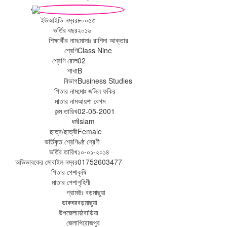
ইউআইডি নম্বর
৮০০৫৩
ভর্তির বছর
২০১৬
শিক্ষার্থীর নাম
মোসাঃ রাশিদা আক্তার
শ্রেণি
Class Nine
শ্রেণি রোল
02
শাখা
B
বিভাগ
Business Studies
পিতার নাম
মোঃ জলিল ফকির
মাতার নাম
আয়শা বেগম
জন্ম তারিখ
02-05-2001
ধর্ম
Islam
ছাত্র/ছাত্রী
Female
ভর্তিকৃত শ্রেণি
৬ষ্ঠ শ্রেণী
ভর্তির তারিখ
১০-০১-২০১৪
অভিভাবকের মোবাইল নম্বর
01752603477
পিতার পেশা
কৃষি
মাতার পেশা
গৃহিণী
গ্রাম
উঃ বড়মাছুয়া
ডাকঘর
বড়মাছুয়া
উপজেলা
মঠবাড়িয়া
জেলা
পিরোজপুর