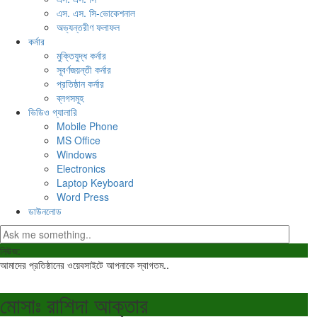
এস. এস. সি-ভোকেশনাল
অভ্যন্তরীণ ফলাফল
কর্নার
মুক্তিযুদ্ধ কর্নার
সূবর্ণজয়ন্তী কর্নার
প্রতিষ্ঠান কর্নার
ব্লগসমূহ
ভিডিও গ্যালারি
Mobile Phone
MS Office
Windows
Electronics
Laptop Keyboard
Word Press
ডাউনলোড
নিউজ:
আমাদের প্রতিষ্ঠানের ওয়েবসাইটে আপনাকে স্বাগতম..
মোসাঃ রাশিদা আক্তার