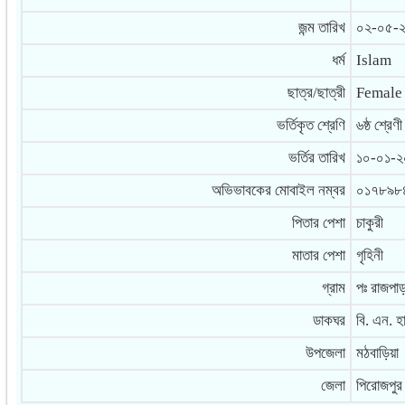
জন্ম তারিখ
০২-০৫-
ধর্ম
Islam
ছাত্র/ছাত্রী
Female
ভর্তিকৃত শ্রেণি
৬ষ্ঠ শ্রেণী
ভর্তির তারিখ
১০-০১-২
অভিভাবকের মোবাইল নম্বর
০১৭৮৯৮
পিতার পেশা
চাকুরী
মাতার পেশা
গৃহিনী
গ্রাম
পঃ রাজপাড়
ডাকঘর
বি. এন. হ
উপজেলা
মঠবাড়িয়া
জেলা
পিরোজপুর