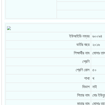
ইউআইডি নম্বর
৬০০৯৪
ভর্তির বছর
২০১৬
শিক্ষার্থীর নাম
মোসাঃ তাম
শ্রেণি
শ্রেণি রোল
৫০
শাখা
খ
বিভাগ
নাই
পিতার নাম
মোঃ ইউনু
মাতার নাম
মোসাঃ তা