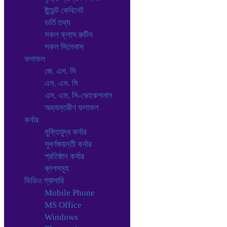
ষ্টুডেন্ট কেবিনেট
ভর্তি তথ্য
সকল ক্লাস রুটিন
সকল সিলেবাস
ফলাফল
জে. এস. সি
এস. এস. সি
এস. এস. সি-ভোকেশনাল
অভ্যন্তরীণ ফলাফল
কর্নার
মুক্তিযুদ্ধ কর্নার
সূবর্ণজয়ন্তী কর্নার
প্রতিষ্ঠান কর্নার
ব্লগসমূহ
ভিডিও গ্যালারি
Mobile Phone
MS Office
Windows