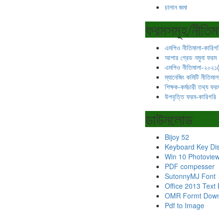
চালান জমা
ফরমসমূহ/নীতিম
এমপিও নীতিমালা-কারিগর
আপার গ্রেড নমুনা ফরম
এমপিও নীতিমালা-২০২১
ম্যানেজিং কমিটি নীতিমা
শিক্ষক-কর্মচারী তথ্য ফর
উপবৃত্তি ফরম-কারিগরি
ডাউনলোড
Bijoy 52
Keyboard Key Di
Win 10 Photovie
PDF compesser
SutonnyMJ Font
Office 2013 Text
OMR Formt Down
Pdf to Image