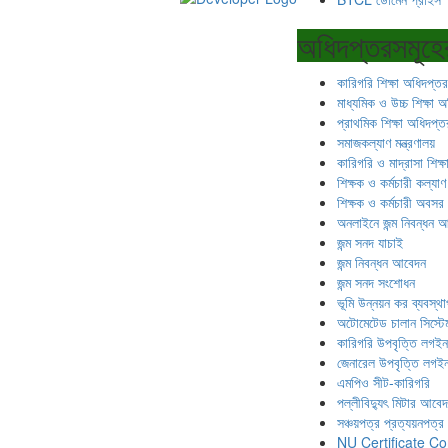
অধিদপ্তরসমূহে
কারিগরি শিক্ষা অধিদপ্তর
মাধ্যমিক ও উচ্চ শিক্ষা 
প্রাথমিক শিক্ষা অধিদপ্ত
সমাজকল্যাণ মন্ত্রণালয়
কারিগরি ও মাদ্রাসা শিক্
শিক্ষক ও কর্মচারী কল্যাণ 
শিক্ষক ও কর্মচারী অবসর স
অনলাইনে জন্ম নিবন্ধন 
জন্ম সনদ যাচাই
জন্ম নিবন্ধন আবেদন
জন্ম সনদ সংশোধন
ভূমি উন্নয়ন কর ব্যবস্থ
অটোমেটেড চালান সিস্টে
কারিগরি উপবৃত্তি লগইন
জেনারেল উপবৃত্তি লগই
এমপিও সীট-কারিগরি
পল্লীবিদ্যুৎ মিটার আবে
সঞ্চয়পত্র প্রত্যয়নপত্র
NU Certificate Co