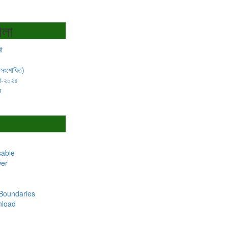
ালা
ি
(সংশোধিত)
লা-২০২৪
ম
sable
wer
 Boundaries
load