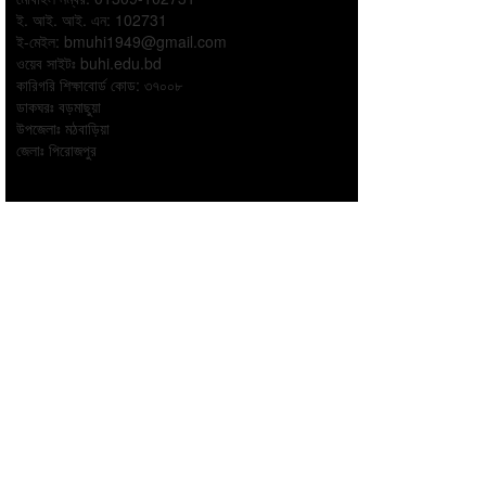
ই. আই. আই. এন: 102731
ই-মেইল:
bmuhi1949@gmail.com
ওয়েব সাইটঃ
buhi.edu.bd
কারিগরি শিক্ষাবোর্ড কোড: ৩৭০০৮
ডাকঘরঃ বড়মাছুয়া
উপজেলাঃ মঠবাড়িয়া
জেলাঃ পিরোজপুর