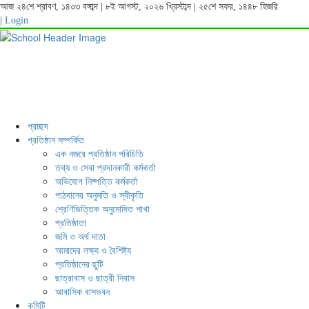
আজ ২৪শে শ্রাবণ, ১৪৩৩ বঙ্গাব্দ | ৮ই আগস্ট, ২০২৬ খ্রিস্টাব্দ | ২৫শে সফর, ১৪৪৮ হিজরি
|
Login
প্রচ্ছদ
প্রতিষ্ঠান সম্পর্কিত
এক নজরে প্রতিষ্ঠান পরিচিতি
তথ্য ও সেবা প্রদানকারী কর্মকর্তা
অভিযোগ নিষ্পত্তি কর্মকর্তা
পাঠদানের অনুমতি ও স্বীকৃতি
শ্রেণিভিত্তিক অনুমোদিত শাখা
প্রতিষ্ঠাতা
জমি ও অর্থ দাতা
আমাদের লক্ষ্য ও বৈশিষ্ট্য
প্রতিষ্ঠানের ছুটি
ছাত্রাবাস ও ছাত্রী নিবাস
আবাসিক বাসভবন
কমিটি