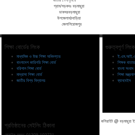
গ্রাম/সড়ক
দঃ বড়মাছুয়া
ডাকঘর
বড়মাছুয়া
উপজেলা
মঠবাড়িয়া
জেলা
পিরোজপুর
শিক্ষা বোর্ডের লিংক
গুরুত্বপূর্ণ লিংক
মাধ্যমিক ও উচ্চ শিক্ষা অধিদপ্তর
ই.এম.আই.এ
বাংলাদেশ কারিগরি শিক্ষা বোর্ড
শিক্ষক বাতা
বরিশাল শিক্ষা বোর্ড
বাংলা সংবাদ
মাদ্রাসা শিক্ষা বোর্ড
শিক্ষা মন্ত্রন
জাতীয় বিশ্ব বিদ্যালয়
ব্যানবেইস
কপিরাইট @ বড়মাছুয়া ইউ
প্রতিষ্ঠানের মেইলিং ঠিকানা
মোবাইল নম্বর: 01309-102731