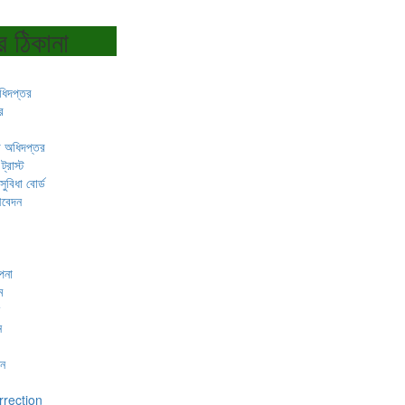
র ঠিকানা
অধিদপ্তর
র
ষা অধিদপ্তর
ট্রাস্ট
ুবিধা বোর্ড
আবেদন
াপনা
ম
ন
দন
rrection