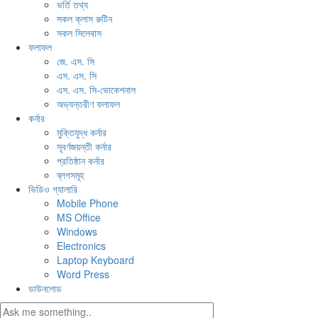
ভর্তি তথ্য
সকল ক্লাস রুটিন
সকল সিলেবাস
ফলাফল
জে. এস. সি
এস. এস. সি
এস. এস. সি-ভোকেশনাল
অভ্যন্তরীণ ফলাফল
কর্নার
মুক্তিযুদ্ধ কর্নার
সূবর্ণজয়ন্তী কর্নার
প্রতিষ্ঠান কর্নার
ব্লগসমূহ
ভিডিও গ্যালারি
Mobile Phone
MS Office
Windows
Electronics
Laptop Keyboard
Word Press
ডাউনলোড