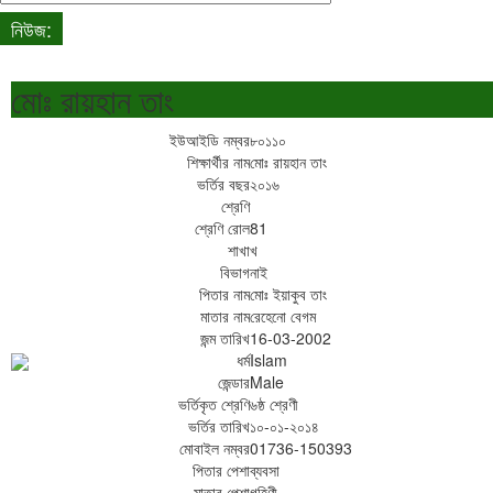
নিউজ:
আমাদের প্রতিষ্ঠানের ওয়েবসাইটে আপনাকে স্বাগতম..
মোঃ রায়হান তাং
ইউআইডি নম্বর
৮০১১০
শিক্ষার্থীর নাম
মোঃ রায়হান তাং
ভর্তির বছর
২০১৬
শ্রেণি
শ্রেণি রোল
81
শাখা
খ
বিভাগ
নাই
পিতার নাম
মোঃ ইয়াকুব তাং
মাতার নাম
রেহেনো বেগম
জন্ম তারিখ
16-03-2002
ধর্ম
Islam
জেন্ডার
Male
ভর্তিকৃত শ্রেণি
৬ষ্ঠ শ্রেণী
ভর্তির তারিখ
১০-০১-২০১৪
মোবাইল নম্বর
01736-150393
পিতার পেশা
ব্যবসা
মাতার পেশা
গৃহিণী