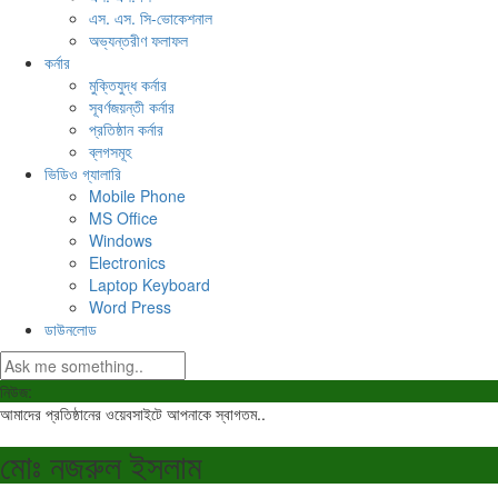
এস. এস. সি-ভোকেশনাল
অভ্যন্তরীণ ফলাফল
কর্নার
মুক্তিযুদ্ধ কর্নার
সূবর্ণজয়ন্তী কর্নার
প্রতিষ্ঠান কর্নার
ব্লগসমূহ
ভিডিও গ্যালারি
Mobile Phone
MS Office
Windows
Electronics
Laptop Keyboard
Word Press
ডাউনলোড
নিউজ:
আমাদের প্রতিষ্ঠানের ওয়েবসাইটে আপনাকে স্বাগতম..
মোঃ নজরুল ইসলাম