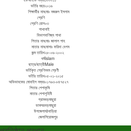
ভর্তির বছর
২০১৬
শিক্ষার্থীর নাম
মোঃ নজরুল ইসলাম
শ্রেণি
শ্রেণি রোল
০৩
শাখা
নাই
বিভাগ
বাণিজ্য শাখা
পিতার নাম
মোঃ জালাল শাহ
মাতার নাম
মোসাঃ ফরিদা বেগম
জন্ম তারিখ
২৮-০৬-২০০২
ধর্ম
Islam
ছাত্র/ছাত্রী
Male
ভর্তিকৃত শ্রেণি
নবম শ্রেণী
ভর্তির তারিখ
০৫-০১-২০১৫
অভিভাবকের মোবাইল নম্বর
০১৭৬৩-৮৪৭৫২৭
পিতার পেশা
কৃষি
মাতার পেশা
গৃহিনী
গ্রাম
বড়মাছুয়া
ডাকঘর
বড়মাছুয়া
উপজেলা
মঠবাড়িয়া
জেলা
পিরোজপুর
প্রতিষ্ঠান প্রধান