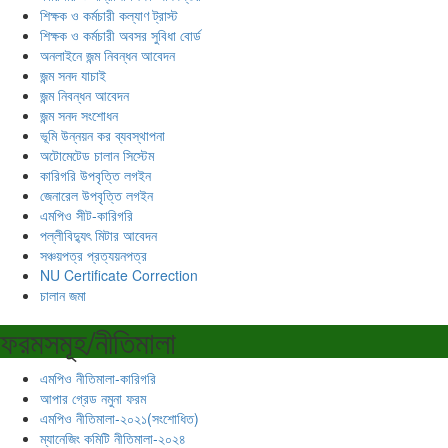
শিক্ষক ও কর্মচারী কল্যাণ ট্রাস্ট
শিক্ষক ও কর্মচারী অবসর সুবিধা বোর্ড
অনলাইনে জন্ম নিবন্ধন আবেদন
জন্ম সনদ যাচাই
জন্ম নিবন্ধন আবেদন
জন্ম সনদ সংশোধন
ভূমি উন্নয়ন কর ব্যবস্থাপনা
অটোমেটেড চালান সিস্টেম
কারিগরি উপবৃত্তি লগইন
জেনারেল উপবৃত্তি লগইন
এমপিও সীট-কারিগরি
পল্লীবিদ্যুৎ মিটার আবেদন
সঞ্চয়পত্র প্রত্যয়নপত্র
NU Certificate Correction
চালান জমা
ফরমসমূহ/নীতিমালা
এমপিও নীতিমালা-কারিগরি
আপার গ্রেড নমুনা ফরম
এমপিও নীতিমালা-২০২১(সংশোধিত)
ম্যানেজিং কমিটি নীতিমালা-২০২৪