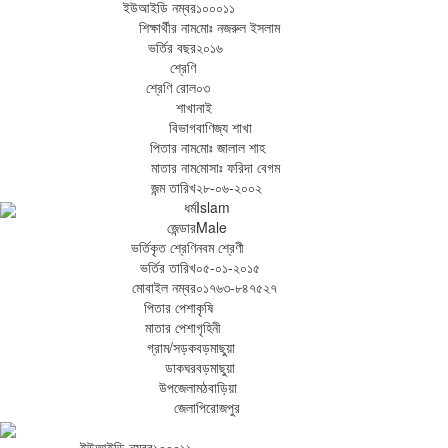
ইউআইডি নম্বর
১০০০১১
শিক্ষার্থীর নাম
মোঃ নজরুল ইসলাম
ভর্তির বছর
২০১৬
শ্রেণি
শ্রেণি রোল
০৩
শাখা
নাই
বিভাগ
বাণিজ্য শাখা
পিতার নাম
মোঃ জালাল শাহ
মাতার নাম
মোসাঃ ফরিদা বেগম
জন্ম তারিখ
২৮-০৬-২০০২
ধর্ম
Islam
জেন্ডার
Male
ভর্তিকৃত শ্রেণি
নবম শ্রেণী
ভর্তির তারিখ
০৫-০১-২০১৫
মোবাইল নম্বর
০১৭৬৩-৮৪৭৫২৭
পিতার পেশা
কৃষি
মাতার পেশা
গৃহিনী
গ্রাম/সড়ক
বড়মাছুয়া
ডাকঘর
বড়মাছুয়া
উপজেলা
মঠবাড়িয়া
জেলা
পিরোজপুর
ইউআইডি নম্বর
১০০০১১