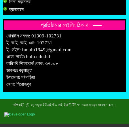
শিক্ষা মন্ত্রনালয়
ব্যানবেইস
প্রতিষ্ঠানের মেইলিং ঠিকানা
মোবাইল নম্বর: 01309-102731
ই. আই. আই. এন: 102731
ই-মেইল:
bmuhi1949@gmail.com
ওয়েব সাইটঃ
buhi.edu.bd
কারিগরি শিক্ষাবোর্ড কোড: ৩৭০০৮
ডাকঘরঃ বড়মাছুয়া
উপজেলাঃ মঠবাড়িয়া
জেলাঃ পিরোজপুর
কপিরাইট @ বড়মাছুয়া ইউনাইটেড হাই ইনস্টিটিউশন সকল স্বত্ব সংরক্ষণ করে।