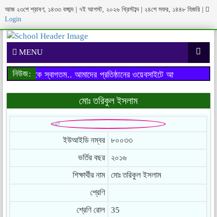
আজ ২৩শে শ্রাবণ, ১৪৩৩ বঙ্গাব্দ | ৭ই আগস্ট, ২০২৬ খ্রিস্টাব্দ | ২৪শে সফর, ১৪৪৮ হিজরি
|
Login
MENU
নিউজ:
াইটে আপনাকে স্বাগতম..
আমাদের প্রতিষ্ঠানের ওয়েবসাইটে আপনাকে স্বাগতম..
মোঃ তরিকুল ইসলাম
ইউআইডি নম্বর
৮০০৩৩
ভর্তির বছর
২০১৬
শিক্ষার্থীর নাম
মোঃ তরিকুল ইসলাম
শ্রেণি
শ্রেণি রোল
35