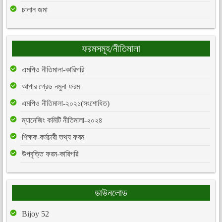
চালান জমা
ফরমসমূহ/নীতিমালা
এমপিও নীতিমালা-কারিগরি
আপার গ্রেড নমুনা ফরম
এমপিও নীতিমালা-২০২১(সংশোধিত)
ম্যানেজিং কমিটি নীতিমালা-২০২৪
শিক্ষক-কর্মচারী তথ্য ফরম
উপবৃত্তি ফরম-কারিগরি
ডাউনলোড
Bijoy 52