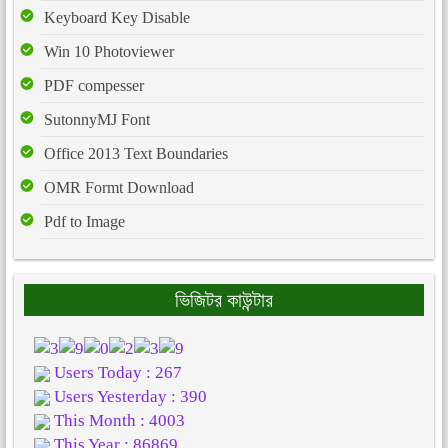
Keyboard Key Disable
Win 10 Photoviewer
PDF compesser
SutonnyMJ Font
Office 2013 Text Boundaries
OMR Formt Download
Pdf to Image
ভিজিটর কাউন্টার
Users Today : 267
Users Yesterday : 390
This Month : 4003
This Year : 86869