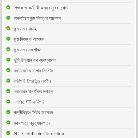
শিক্ষক ও কর্মচারী অবসর সুবিধা বোর্ড
অনলাইনে জন্ম নিবন্ধন আবেদন
জন্ম সনদ যাচাই
জন্ম নিবন্ধন আবেদন
জন্ম সনদ সংশোধন
ভূমি উন্নয়ন কর ব্যবস্থাপনা
অটোমেটেড চালান সিস্টেম
কারিগরি উপবৃত্তি লগইন
জেনারেল উপবৃত্তি লগইন
এমপিও সীট-কারিগরি
পল্লীবিদ্যুৎ মিটার আবেদন
সঞ্চয়পত্র প্রত্যয়নপত্র
NU Certificate Correction