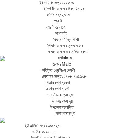
ইউআইডি নম্বর
১০০০২০
শিক্ষার্থীর নাম
মোঃ ইব্রাহিম হাং
ভর্তির বছর
২০১৬
শ্রেণি
শ্রেণি রোল
১২
শাখা
নাই
বিভাগ
বাণিজ্য শাখা
পিতার নাম
মোঃ সুলতান হাং
মাতার নাম
মোসাঃ সাহিনা বেগম
ধর্ম
Islam
জেন্ডার
Male
ভর্তিকৃত শ্রেণি
৮ম শ্রেণী
মোবাইল নম্বর
০১৭৮৮-৭৯৪১৩৮
পিতার পেশা
ব্যবসা
মাতার পেশা
গৃহিনী
গ্রাম/সড়ক
বড়মাছুয়া
ডাকঘর
বড়মাছুয়া
উপজেলা
মঠবাড়িয়া
জেলা
পিরোজপুর
ইউআইডি নম্বর
১০০০২০
ভর্তির বছর
২০১৬
শিক্ষার্থীর নাম
মোঃ ইব্রাহিম হাং