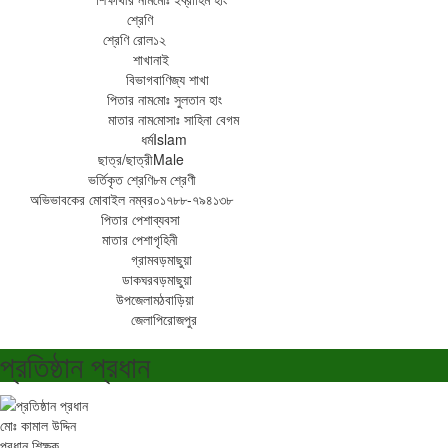
শ্রেণি
শ্রেণি রোল
১২
শাখা
নাই
বিভাগ
বাণিজ্য শাখা
পিতার নাম
মোঃ সুলতান হাং
মাতার নাম
মোসাঃ সাহিনা বেগম
ধর্ম
Islam
ছাত্র/ছাত্রী
Male
ভর্তিকৃত শ্রেণি
৮ম শ্রেণী
অভিভাবকের মোবাইল নম্বর
০১৭৮৮-৭৯৪১৩৮
পিতার পেশা
ব্যবসা
মাতার পেশা
গৃহিনী
গ্রাম
বড়মাছুয়া
ডাকঘর
বড়মাছুয়া
উপজেলা
মঠবাড়িয়া
জেলা
পিরোজপুর
প্রতিষ্ঠান প্রধান
মোঃ কামাল উদ্দিন
প্রধান শিক্ষক