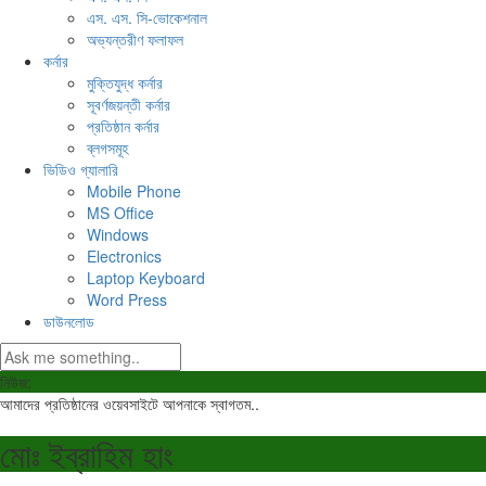
এস. এস. সি-ভোকেশনাল
অভ্যন্তরীণ ফলাফল
কর্নার
মুক্তিযুদ্ধ কর্নার
সূবর্ণজয়ন্তী কর্নার
প্রতিষ্ঠান কর্নার
ব্লগসমূহ
ভিডিও গ্যালারি
Mobile Phone
MS Office
Windows
Electronics
Laptop Keyboard
Word Press
ডাউনলোড
নিউজ:
আমাদের প্রতিষ্ঠানের ওয়েবসাইটে আপনাকে স্বাগতম..
মোঃ ইব্রাহিম হাং