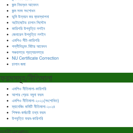
জন্ম নিবন্ধন আবেদন
জন্ম সনদ সংশোধন
ভূমি উন্নয়ন কর ব্যবস্থাপনা
অটোমেটেড চালান সিস্টেম
কারিগরি উপবৃত্তি লগইন
জেনারেল উপবৃত্তি লগইন
এমপিও সীট-কারিগরি
পল্লীবিদ্যুৎ মিটার আবেদন
সঞ্চয়পত্র প্রত্যয়নপত্র
NU Certificate Correction
চালান জমা
ফরমসমূহ/নীতিমালা
এমপিও নীতিমালা-কারিগরি
আপার গ্রেড নমুনা ফরম
এমপিও নীতিমালা-২০২১(সংশোধিত)
ম্যানেজিং কমিটি নীতিমালা-২০২৪
শিক্ষক-কর্মচারী তথ্য ফরম
উপবৃত্তি ফরম-কারিগরি
ডাউনলোড