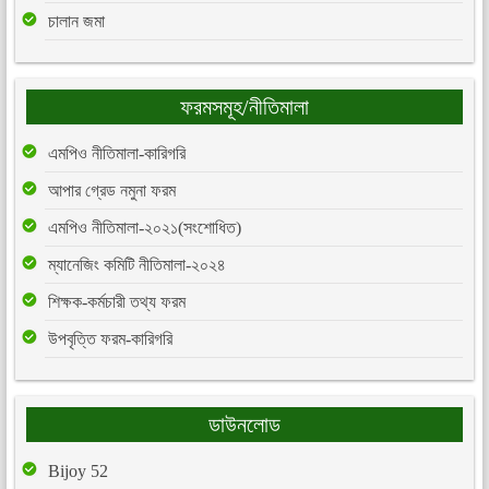
চালান জমা
ফরমসমূহ/নীতিমালা
এমপিও নীতিমালা-কারিগরি
আপার গ্রেড নমুনা ফরম
এমপিও নীতিমালা-২০২১(সংশোধিত)
ম্যানেজিং কমিটি নীতিমালা-২০২৪
শিক্ষক-কর্মচারী তথ্য ফরম
উপবৃত্তি ফরম-কারিগরি
ডাউনলোড
Bijoy 52