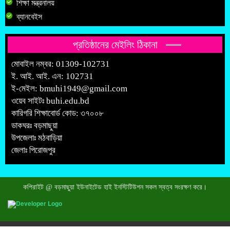
শিক্ষা মন্ত্রনালয়
ব্যানবেইস
প্রতিষ্ঠানের মেইলিং ঠিকানা
মোবাইল নম্বর: 01309-102731
ই. আই. আই. এন: 102731
ই-মেইল:
bmuhi1949@gmail.com
ওয়েব সাইটঃ
buhi.edu.bd
কারিগরি শিক্ষাবোর্ড কোড: ৩৭০০৮
ডাকঘরঃ বড়মাছুয়া
উপজেলাঃ মঠবাড়িয়া
জেলাঃ পিরোজপুর
কপিরাইট @ বড়মাছুয়া ইউনাইটেড হাই ইনস্টিটিউশন সকল স্বত্ব সংরক্ষণ করে।