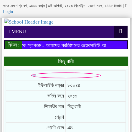
আজ ২৫শে শ্রাবণ, ১৪৩৩ বঙ্গাব্দ | ৯ই আগস্ট, ২০২৬ খ্রিস্টাব্দ | ২৬শে সফর, ১৪৪৮ হিজরি
|
Login
MENU
নিউজ:
াইটে আপনাকে স্বাগতম..
আমাদের প্রতিষ্ঠানের ওয়েবসাইটে আপনাকে স্বাগতম..
মিতু রানী
ইউআইডি নম্বর
৮০০৪৪
ভর্তির বছর
২০১৬
শিক্ষার্থীর নাম
মিতু রানী
শ্রেণি
শ্রেণি রোল
48