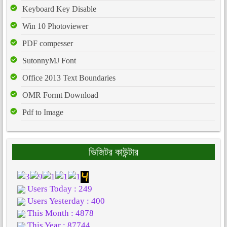
Keyboard Key Disable
Win 10 Photoviewer
PDF compesser
SutonnyMJ Font
Office 2013 Text Boundaries
OMR Formt Download
Pdf to Image
ভিজিটর কাউন্টার
Users Today : 249
Users Yesterday : 400
This Month : 4878
This Year : 87744