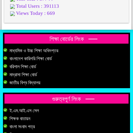
Total Users : 391113
Views Today : 669
শিক্ষা বোর্ডের লিংক
মাধ্যমিক ও উচ্চ শিক্ষা অধিদপ্তর
বাংলাদেশ কারিগরি শিক্ষা বোর্ড
বরিশাল শিক্ষা বোর্ড
মাদ্রাসা শিক্ষা বোর্ড
জাতীয় বিশ্ব বিদ্যালয়
গুরুত্বপূর্ণ লিংক
ই.এম.আই.এস সেল
শিক্ষক বাতায়ন
বাংলা সংবাদ পত্র