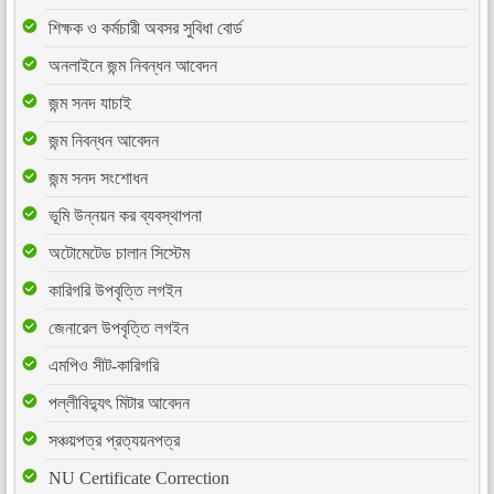
শিক্ষক ও কর্মচারী অবসর সুবিধা বোর্ড
অনলাইনে জন্ম নিবন্ধন আবেদন
জন্ম সনদ যাচাই
জন্ম নিবন্ধন আবেদন
জন্ম সনদ সংশোধন
ভূমি উন্নয়ন কর ব্যবস্থাপনা
অটোমেটেড চালান সিস্টেম
কারিগরি উপবৃত্তি লগইন
জেনারেল উপবৃত্তি লগইন
এমপিও সীট-কারিগরি
পল্লীবিদ্যুৎ মিটার আবেদন
সঞ্চয়পত্র প্রত্যয়নপত্র
NU Certificate Correction