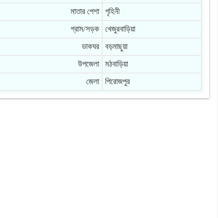
মাতার পেশা
গৃহিনী
গ্রাম/সড়ক
খেজুরবাড়িয়া
ডাকঘর
বড়মাছুয়া
উপজেলা
মঠবাড়িয়া
জেলা
পিরোজপুর