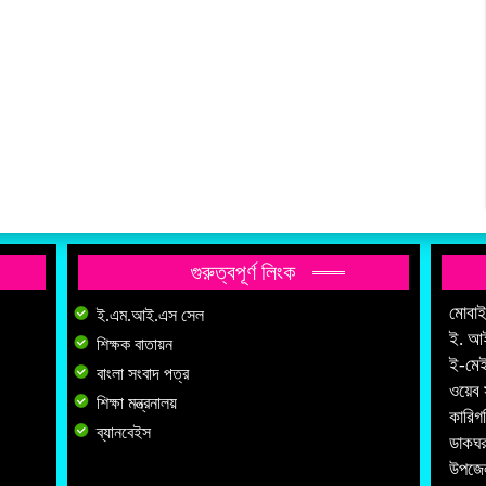
গুরুত্বপূর্ণ লিংক
মোবা
ই.এম.আই.এস সেল
ই. আ
শিক্ষক বাতায়ন
ই-মে
বাংলা সংবাদ পত্র
ওয়েব 
শিক্ষা মন্ত্রনালয়
কারিগ
ব্যানবেইস
ডাকঘর
উপজেল