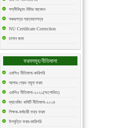
পল্লীবিদ্যুৎ মিটার আবেদন
সঞ্চয়পত্র প্রত্যয়নপত্র
NU Certificate Correction
চালান জমা
ফরমসমূহ/নীতিমালা
এমপিও নীতিমালা-কারিগরি
আপার গ্রেড নমুনা ফরম
এমপিও নীতিমালা-২০২১(সংশোধিত)
ম্যানেজিং কমিটি নীতিমালা-২০২৪
শিক্ষক-কর্মচারী তথ্য ফরম
উপবৃত্তি ফরম-কারিগরি