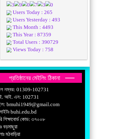
Users Today : 265
Users Yesterday : 493
This Month : 4493
This Year : 87359
Total Users : 390729
Views Today : 758
প্রতিষ্ঠানের মেইলিং ঠিকানা
ইল নম্বর: 01309-102731
ই. আই. এন: 102731
ইল:
bmuhi1949@gmail.com
সাইটঃ
buhi.edu.bd
রি শিক্ষাবোর্ড কোড: ৩৭০০৮
ঃ বড়মাছুয়া
াঃ মঠবাড়িয়া