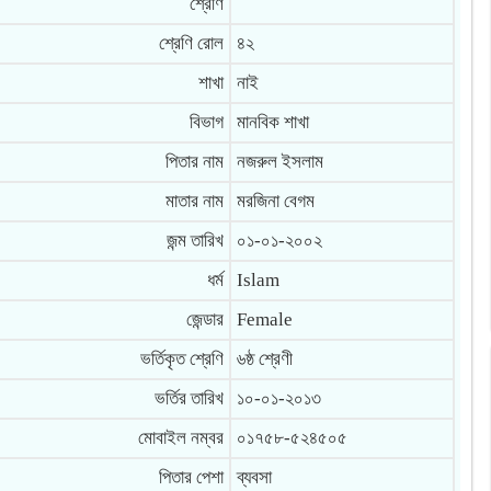
শ্রেণি
শ্রেণি রোল
৪২
শাখা
নাই
বিভাগ
মানবিক শাখা
পিতার নাম
নজরুল ইসলাম
মাতার নাম
মরজিনা বেগম
জন্ম তারিখ
০১-০১-২০০২
ধর্ম
Islam
জেন্ডার
Female
ভর্তিকৃত শ্রেণি
৬ষ্ঠ শ্রেণী
ভর্তির তারিখ
১০-০১-২০১৩
মোবাইল নম্বর
০১৭৫৮-৫২৪৫০৫
পিতার পেশা
ব্যবসা