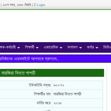
ব্দ | ২৫শে সফর, ১৪৪৮ হিজরি
|
Login
ক্ষক-কর্মচারী
শিক্ষার্থী
একাডেমিক
ফলাফল
কর্নার
ভিডিও
ঠানের ওয়েবসাইটে আপনাকে স্বাগতম..
মারজিয়া বিনতে পাপড়ী
ইউআইডি নম্বর
৯০০৭০
শিক্ষার্থীর নাম
মারজিয়া বিনতে পাপড়ী
ভর্তির বছর
২০১৬