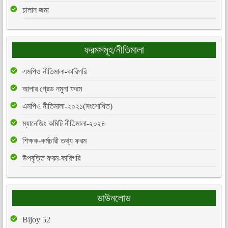
চালান জমা
ফরমসমূহ/নীতিমালা
এমপিও নীতিমালা-কারিগরি
আপার গ্রেড নমুনা ফরম
এমপিও নীতিমালা-২০২১(সংশোধিত)
ম্যানেজিং কমিটি নীতিমালা-২০২৪
শিক্ষক-কর্মচারী তথ্য ফরম
উপবৃত্তি ফরম-কারিগরি
ডাউনলোড
Bijoy 52