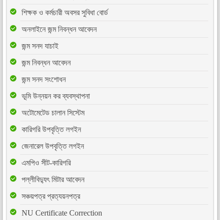
শিক্ষক ও কর্মচারী অবসর সুবিধা বোর্ড
অনলাইনে জন্ম নিবন্ধন আবেদন
জন্ম সনদ যাচাই
জন্ম নিবন্ধন আবেদন
জন্ম সনদ সংশোধন
ভূমি উন্নয়ন কর ব্যবস্থাপনা
অটোমেটেড চালান সিস্টেম
কারিগরি উপবৃত্তি লগইন
জেনারেল উপবৃত্তি লগইন
এমপিও সীট-কারিগরি
পল্লীবিদ্যুৎ মিটার আবেদন
সঞ্চয়পত্র প্রত্যয়নপত্র
NU Certificate Correction