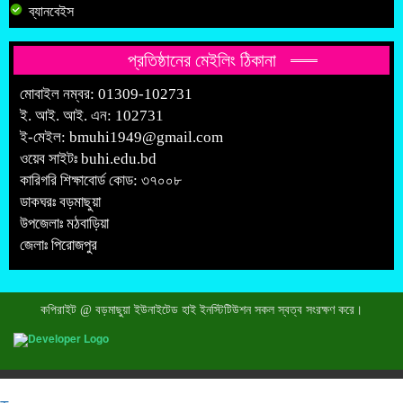
ব্যানবেইস
প্রতিষ্ঠানের মেইলিং ঠিকানা
মোবাইল নম্বর: 01309-102731
ই. আই. আই. এন: 102731
ই-মেইল:
bmuhi1949@gmail.com
ওয়েব সাইটঃ
buhi.edu.bd
কারিগরি শিক্ষাবোর্ড কোড: ৩৭০০৮
ডাকঘরঃ বড়মাছুয়া
উপজেলাঃ মঠবাড়িয়া
জেলাঃ পিরোজপুর
কপিরাইট @ বড়মাছুয়া ইউনাইটেড হাই ইনস্টিটিউশন সকল স্বত্ব সংরক্ষণ করে।