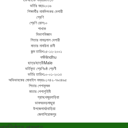
ভর্তির বছর
২০১৬
শিক্ষার্থীর নাম
দিপংকর বেপারী
শ্রেণি
শ্রেণি রোল
১০
শাখা
ক
বিভাগ
বিজ্ঞান
পিতার নাম
দুলাল বেপারী
মাতার নাম
রিনা রানী
জন্ম তারিখ
২৫-১২-২০০১
ধর্ম
Hindhu
ছাত্র/ছাত্রী
Male
ভর্তিকৃত শ্রেণি
৬ষ্ঠ শ্রেণী
ভর্তির তারিখ
১০-০১-২০১৩
অভিভাবকের মোবাইল নম্বর
০১৭৪২-৭৯৩৪৬৫
পিতার পেশা
কৃষক
মাতার পেশা
গৃহিনী
গ্রাম
খেজুরবাড়িয়া
ডাকঘর
বড়মাছুয়া
উপজেলা
মঠবাড়িয়া
জেলা
পিরোজপুর
প্রতিষ্ঠান প্রধান