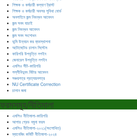
শিক্ষক ও কর্মচারী কল্যাণ ট্রাস্ট
শিক্ষক ও কর্মচারী অবসর সুবিধা বোর্ড
অনলাইনে জন্ম নিবন্ধন আবেদন
জন্ম সনদ যাচাই
জন্ম নিবন্ধন আবেদন
জন্ম সনদ সংশোধন
ভূমি উন্নয়ন কর ব্যবস্থাপনা
অটোমেটেড চালান সিস্টেম
কারিগরি উপবৃত্তি লগইন
জেনারেল উপবৃত্তি লগইন
এমপিও সীট-কারিগরি
পল্লীবিদ্যুৎ মিটার আবেদন
সঞ্চয়পত্র প্রত্যয়নপত্র
NU Certificate Correction
চালান জমা
ফরমসমূহ/নীতিমালা
এমপিও নীতিমালা-কারিগরি
আপার গ্রেড নমুনা ফরম
এমপিও নীতিমালা-২০২১(সংশোধিত)
ম্যানেজিং কমিটি নীতিমালা-২০২৪