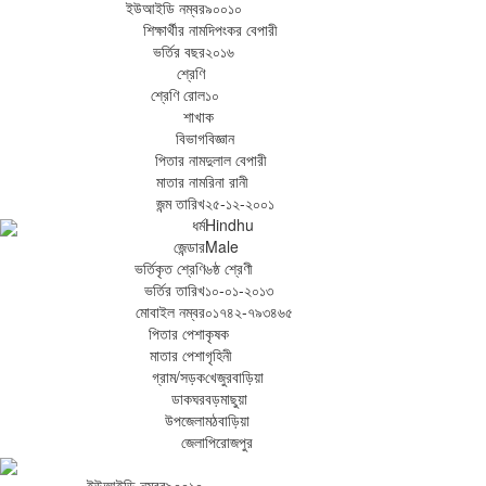
ইউআইডি নম্বর
৯০০১০
শিক্ষার্থীর নাম
দিপংকর বেপারী
ভর্তির বছর
২০১৬
শ্রেণি
শ্রেণি রোল
১০
শাখা
ক
বিভাগ
বিজ্ঞান
পিতার নাম
দুলাল বেপারী
মাতার নাম
রিনা রানী
জন্ম তারিখ
২৫-১২-২০০১
ধর্ম
Hindhu
জেন্ডার
Male
ভর্তিকৃত শ্রেণি
৬ষ্ঠ শ্রেণী
ভর্তির তারিখ
১০-০১-২০১৩
মোবাইল নম্বর
০১৭৪২-৭৯৩৪৬৫
পিতার পেশা
কৃষক
মাতার পেশা
গৃহিনী
গ্রাম/সড়ক
খেজুরবাড়িয়া
ডাকঘর
বড়মাছুয়া
উপজেলা
মঠবাড়িয়া
জেলা
পিরোজপুর
ইউআইডি নম্বর
৯০০১০