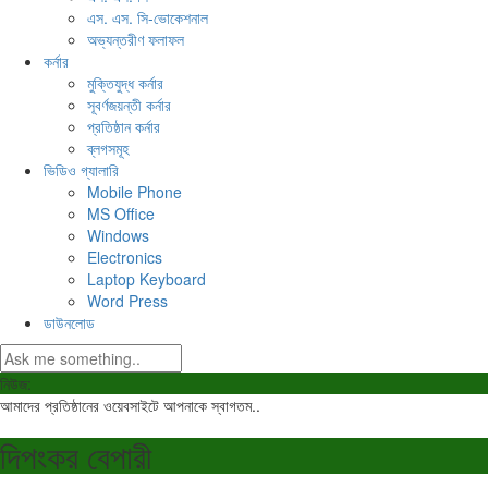
এস. এস. সি-ভোকেশনাল
অভ্যন্তরীণ ফলাফল
কর্নার
মুক্তিযুদ্ধ কর্নার
সূবর্ণজয়ন্তী কর্নার
প্রতিষ্ঠান কর্নার
ব্লগসমূহ
ভিডিও গ্যালারি
Mobile Phone
MS Office
Windows
Electronics
Laptop Keyboard
Word Press
ডাউনলোড
নিউজ:
আমাদের প্রতিষ্ঠানের ওয়েবসাইটে আপনাকে স্বাগতম..
দিপংকর বেপারী