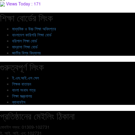
Views Today : 171
শিক্ষা বোর্ডের লিংক
মাধ্যমিক ও উচ্চ শিক্ষা অধিদপ্তর
বাংলাদেশ কারিগরি শিক্ষা বোর্ড
বরিশাল শিক্ষা বোর্ড
মাদ্রাসা শিক্ষা বোর্ড
জাতীয় বিশ্ব বিদ্যালয়
গুরুত্বপূর্ণ লিংক
ই.এম.আই.এস সেল
শিক্ষক বাতায়ন
বাংলা সংবাদ পত্র
শিক্ষা মন্ত্রনালয়
ব্যানবেইস
প্রতিষ্ঠানের মেইলিং ঠিকানা
মোবাইল নম্বর: 01309-102731
ই. আই. আই. এন: 102731