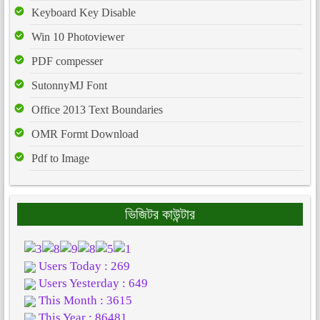
Keyboard Key Disable
Win 10 Photoviewer
PDF compesser
SutonnyMJ Font
Office 2013 Text Boundaries
OMR Formt Download
Pdf to Image
ভিজিটর কাউন্টার
Users Today : 269
Users Yesterday : 649
This Month : 3615
This Year : 86481