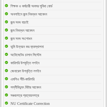
শিক্ষক ও কর্মচারী অবসর সুবিধা বোর্ড
অনলাইনে জন্ম নিবন্ধন আবেদন
জন্ম সনদ যাচাই
জন্ম নিবন্ধন আবেদন
জন্ম সনদ সংশোধন
ভূমি উন্নয়ন কর ব্যবস্থাপনা
অটোমেটেড চালান সিস্টেম
কারিগরি উপবৃত্তি লগইন
জেনারেল উপবৃত্তি লগইন
এমপিও সীট-কারিগরি
পল্লীবিদ্যুৎ মিটার আবেদন
সঞ্চয়পত্র প্রত্যয়নপত্র
NU Certificate Correction