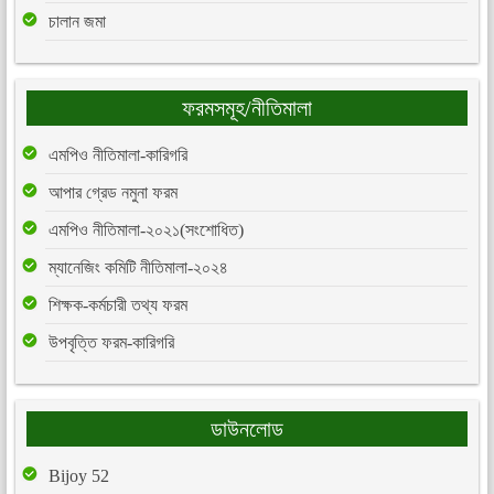
চালান জমা
ফরমসমূহ/নীতিমালা
এমপিও নীতিমালা-কারিগরি
আপার গ্রেড নমুনা ফরম
এমপিও নীতিমালা-২০২১(সংশোধিত)
ম্যানেজিং কমিটি নীতিমালা-২০২৪
শিক্ষক-কর্মচারী তথ্য ফরম
উপবৃত্তি ফরম-কারিগরি
ডাউনলোড
Bijoy 52