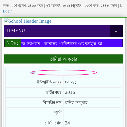
আজ ২২শে শ্রাবণ, ১৪৩৩ বঙ্গাব্দ | ৬ই আগস্ট, ২০২৬ খ্রিস্টাব্দ | ২৩শে সফর, ১৪৪৮ হিজরি
|
Login
MENU
নিউজ:
াইটে আপনাকে স্বাগতম..
আমাদের প্রতিষ্ঠানের ওয়েবসাইটে আপনাকে স্বাগতম..
তানিয়া আক্তার
ইউআইডি নম্বর
৯০০৪১
ভর্তির বছর
2016
শিক্ষার্থীর নাম
তানিয়া আক্তার
শ্রেণি
শ্রেণি রোল
24