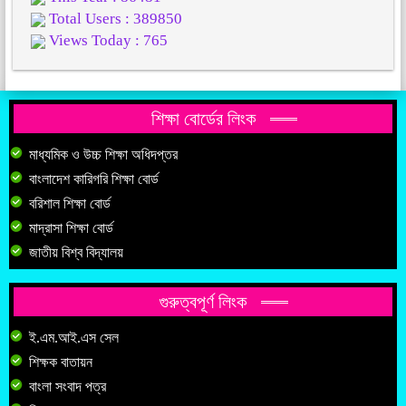
Total Users : 389850
Views Today : 765
শিক্ষা বোর্ডের লিংক
মাধ্যমিক ও উচ্চ শিক্ষা অধিদপ্তর
বাংলাদেশ কারিগরি শিক্ষা বোর্ড
বরিশাল শিক্ষা বোর্ড
মাদ্রাসা শিক্ষা বোর্ড
জাতীয় বিশ্ব বিদ্যালয়
গুরুত্বপূর্ণ লিংক
ই.এম.আই.এস সেল
শিক্ষক বাতায়ন
বাংলা সংবাদ পত্র