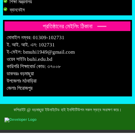
শিক্ষা মন্ত্রনালয়
ব্যানবেইস
প্রতিষ্ঠানের মেইলিং ঠিকানা
মোবাইল নম্বর: 01309-102731
ই. আই. আই. এন: 102731
ই-মেইল:
bmuhi1949@gmail.com
ওয়েব সাইটঃ
buhi.edu.bd
কারিগরি শিক্ষাবোর্ড কোড: ৩৭০০৮
ডাকঘরঃ বড়মাছুয়া
উপজেলাঃ মঠবাড়িয়া
জেলাঃ পিরোজপুর
কপিরাইট @ বড়মাছুয়া ইউনাইটেড হাই ইনস্টিটিউশন সকল স্বত্ব সংরক্ষণ করে।