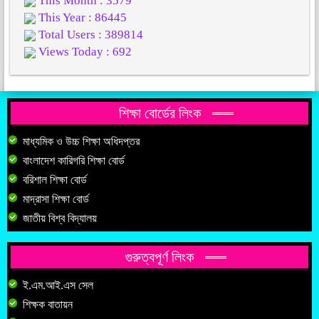
This Month : 3579
This Year : 86445
Total Users : 389814
Views Today : 692
শিক্ষা বোর্ডের লিংক
মাধ্যমিক ও উচ্চ শিক্ষা অধিদপ্তর
বাংলাদেশ কারিগরি শিক্ষা বোর্ড
বরিশাল শিক্ষা বোর্ড
মাদ্রাসা শিক্ষা বোর্ড
জাতীয় বিশ্ব বিদ্যালয়
গুরুত্বপূর্ণ লিংক
ই.এম.আই.এস সেল
শিক্ষক বাতায়ন