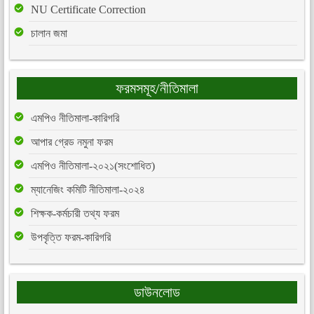
NU Certificate Correction
চালান জমা
ফরমসমূহ/নীতিমালা
এমপিও নীতিমালা-কারিগরি
আপার গ্রেড নমুনা ফরম
এমপিও নীতিমালা-২০২১(সংশোধিত)
ম্যানেজিং কমিটি নীতিমালা-২০২৪
শিক্ষক-কর্মচারী তথ্য ফরম
উপবৃত্তি ফরম-কারিগরি
ডাউনলোড