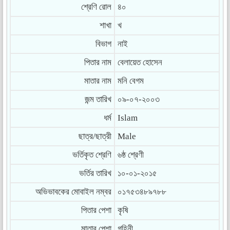
শ্রেণি রোল
৪০
শাখা
খ
বিভাগ
নাই
পিতার নাম
বেলায়েত হোসেন
মাতার নাম
মনি বেগম
জন্ম তারিখ
০৯-০৭-২০০৩
ধর্ম
Islam
ছাত্র/ছাত্রী
Male
ভর্তিকৃত শ্রেণি
৬ষ্ঠ শ্রেণী
ভর্তির তারিখ
১০-০১-২০১৫
অভিভাবকের মোবাইল নম্বর
০১৭৫৩৪৮৯৭৮৮
পিতার পেশা
কৃষি
মাতার পেশা
গৃহিনী