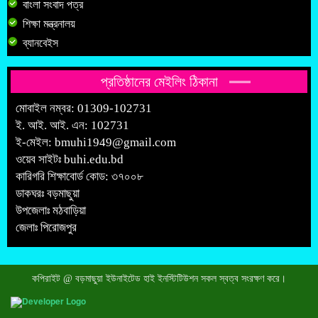
বাংলা সংবাদ পত্র
শিক্ষা মন্ত্রনালয়
ব্যানবেইস
প্রতিষ্ঠানের মেইলিং ঠিকানা
মোবাইল নম্বর: 01309-102731
ই. আই. আই. এন: 102731
ই-মেইল:
bmuhi1949@gmail.com
ওয়েব সাইটঃ
buhi.edu.bd
কারিগরি শিক্ষাবোর্ড কোড: ৩৭০০৮
ডাকঘরঃ বড়মাছুয়া
উপজেলাঃ মঠবাড়িয়া
জেলাঃ পিরোজপুর
কপিরাইট @ বড়মাছুয়া ইউনাইটেড হাই ইনস্টিটিউশন সকল স্বত্ব সংরক্ষণ করে।