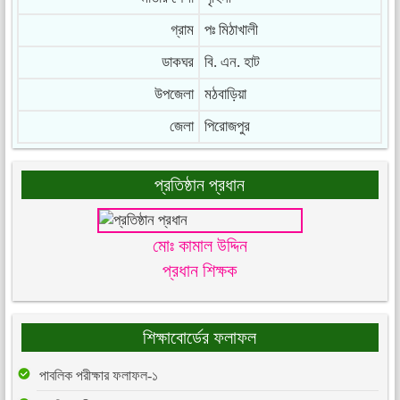
গ্রাম
পঃ মিঠাখালী
ডাকঘর
বি. এন. হাট
উপজেলা
মঠবাড়িয়া
জেলা
পিরোজপুর
প্রতিষ্ঠান প্রধান
মোঃ কামাল উদ্দিন
প্রধান শিক্ষক
শিক্ষাবোর্ডের ফলাফল
পাবলিক পরীক্ষার ফলাফল-১