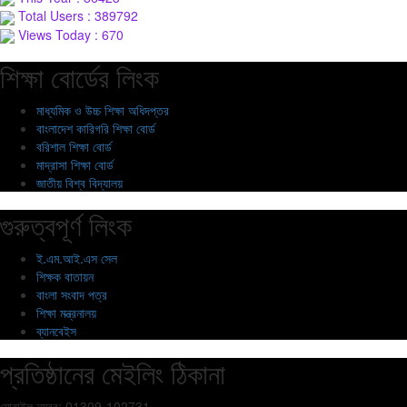
Total Users : 389792
Views Today : 670
শিক্ষা বোর্ডের লিংক
মাধ্যমিক ও উচ্চ শিক্ষা অধিদপ্তর
বাংলাদেশ কারিগরি শিক্ষা বোর্ড
বরিশাল শিক্ষা বোর্ড
মাদ্রাসা শিক্ষা বোর্ড
জাতীয় বিশ্ব বিদ্যালয়
গুরুত্বপূর্ণ লিংক
ই.এম.আই.এস সেল
শিক্ষক বাতায়ন
বাংলা সংবাদ পত্র
শিক্ষা মন্ত্রনালয়
ব্যানবেইস
প্রতিষ্ঠানের মেইলিং ঠিকানা
মোবাইল নম্বর: 01309-102731