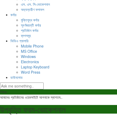
এস. এস. সি-ভোকেশনাল
অভ্যন্তরীণ ফলাফল
কর্নার
মুক্তিযুদ্ধ কর্নার
সূবর্ণজয়ন্তী কর্নার
প্রতিষ্ঠান কর্নার
ব্লগসমূহ
ভিডিও গ্যালারি
Mobile Phone
MS Office
Windows
Electronics
Laptop Keyboard
Word Press
ডাউনলোড
নিউজ:
আমাদের প্রতিষ্ঠানের ওয়েবসাইটে আপনাকে স্বাগতম..
উপবৃত্তি ফরম-ভোকেশনাল