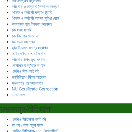
সমাজকল্যাণ মন্ত্রণালয়
কারিগরি ও মাদ্রাসা শিক্ষা অধিদপ্তর
শিক্ষক ও কর্মচারী কল্যাণ ট্রাস্ট
শিক্ষক ও কর্মচারী অবসর সুবিধা বোর্ড
অনলাইনে জন্ম নিবন্ধন আবেদন
জন্ম সনদ যাচাই
জন্ম নিবন্ধন আবেদন
জন্ম সনদ সংশোধন
ভূমি উন্নয়ন কর ব্যবস্থাপনা
অটোমেটেড চালান সিস্টেম
কারিগরি উপবৃত্তি লগইন
জেনারেল উপবৃত্তি লগইন
এমপিও সীট-কারিগরি
পল্লীবিদ্যুৎ মিটার আবেদন
সঞ্চয়পত্র প্রত্যয়নপত্র
NU Certificate Correction
চালান জমা
ফরমসমূহ/নীতিমালা
এমপিও নীতিমালা-কারিগরি
আপার গ্রেড নমুনা ফরম
এমপিও নীতিমালা-২০২১(সংশোধিত)