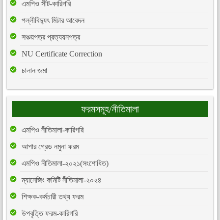
এমপিও সীট-কারিগরি
পল্লীবিদ্যুৎ মিটার আবেদন
সঞ্চয়পত্র প্রত্যয়নপত্র
NU Certificate Correction
চালান জমা
ফরমসমূহ/নীতিমালা
এমপিও নীতিমালা-কারিগরি
আপার গ্রেড নমুনা ফরম
এমপিও নীতিমালা-২০২১(সংশোধিত)
ম্যানেজিং কমিটি নীতিমালা-২০২৪
শিক্ষক-কর্মচারী তথ্য ফরম
উপবৃত্তি ফরম-কারিগরি