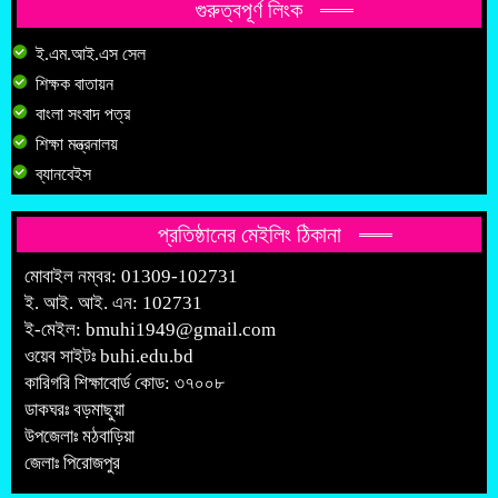
গুরুত্বপূর্ণ লিংক
ই.এম.আই.এস সেল
শিক্ষক বাতায়ন
বাংলা সংবাদ পত্র
শিক্ষা মন্ত্রনালয়
ব্যানবেইস
প্রতিষ্ঠানের মেইলিং ঠিকানা
মোবাইল নম্বর: 01309-102731
ই. আই. আই. এন: 102731
ই-মেইল:
bmuhi1949@gmail.com
ওয়েব সাইটঃ
buhi.edu.bd
কারিগরি শিক্ষাবোর্ড কোড: ৩৭০০৮
ডাকঘরঃ বড়মাছুয়া
উপজেলাঃ মঠবাড়িয়া
জেলাঃ পিরোজপুর